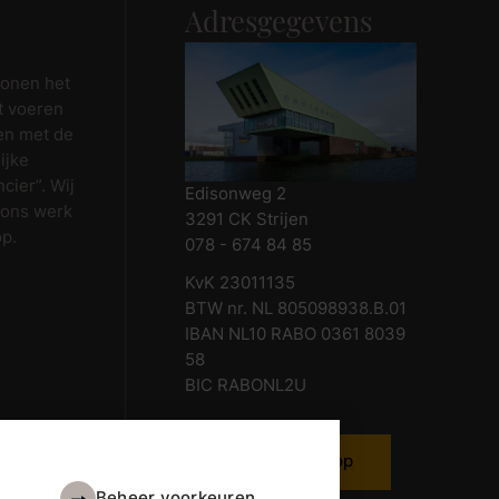
Adresgegevens
wonen het
t voeren
en met de
ijke
cier”. Wij
Edisonweg 2
 ons werk
3291 CK Strijen
op.
078 - 674 84 85
KvK 23011135
BTW nr. NL 805098938.B.01
IBAN NL10 RABO 0361 8039
58
BIC RABONL2U
Neem contact op
Beheer voorkeuren