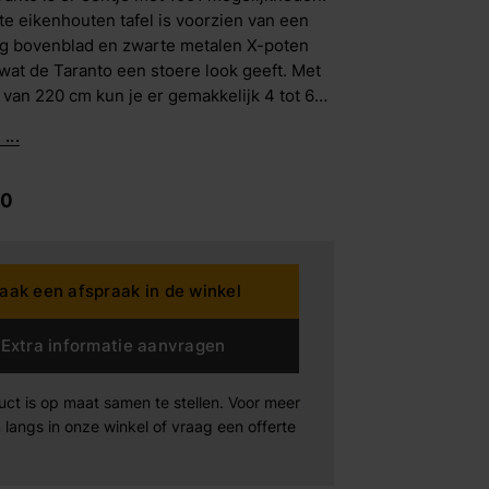
e eikenhouten tafel is voorzien van een
ig bovenblad en zwarte metalen X-poten
dding House
wat de Taranto een stoere look geeft. Met
 van 220 cm kun je er gemakkelijk 4 tot 6
an kwijt.
rta
...
n der Drift
00
Products
Maak afspraak
Maak afspraak
Maak afspraak
aak een afspraak in de winkel
xeler
Extra informatie aanvragen
-boo
uct is op maat samen te stellen. Voor meer
 langs in onze winkel of vraag een offerte