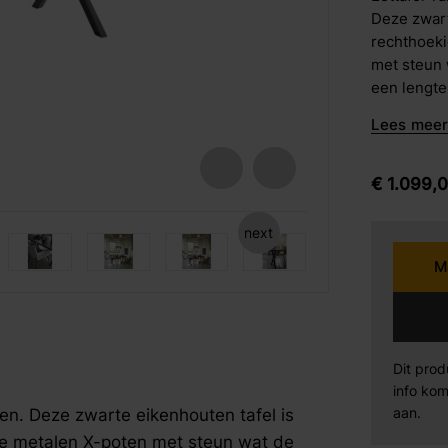
Deze zwart
barkrukken
rechthoek
Karpi
Be
eetstoelen
met steun 
een lengte
armstoelen
personen a
Norma
Se
Lees meer 
Sit Design
Va
€
1.099,
Wiemann
AM
next
fspraak voor gratis interieuradvies.
fspraak voor gratis interieuradvies.
fspraak voor gratis interieuradvies.
M
Mahoton
Te
Eleonora
By
Dit prod
info kom
den. Deze zwarte eikenhouten tafel is
aan.
te metalen X-poten met steun wat de