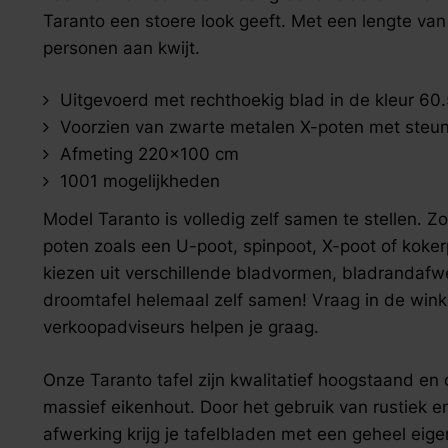
zoek naar inspiratie voor uw woning? Maak direct een een a
Taranto een stoere look geeft. Met een lengte van
personen aan kwijt.
Uitgevoerd met rechthoekig blad in de kleur 60
Voorzien van zwarte metalen X-poten met steu
Afmeting 220x100 cm
1001 mogelijkheden
Model Taranto is volledig zelf samen te stellen. Z
poten zoals een U-poot, spinpoot, X-poot of koker
kiezen uit verschillende bladvormen, bladrandafwer
droomtafel helemaal zelf samen! Vraag in de wink
verkoopadviseurs helpen je graag.
Onze Taranto tafel zijn kwalitatief hoogstaand en 
massief eikenhout. Door het gebruik van rustiek e
afwerking krijg je tafelbladen met een geheel eige