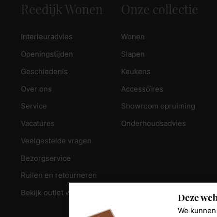
Reedijk Wonen
Onze collectie
Interieuradvies
Wonen
Openingstijden
Slapen
Geschiedenis
Keukens
Over ons
Accessoires
Service
Showroom opruiming
Vacatures
Onderhoudsadvies
Veelgestelde vragen
Bezorgservice
Ruilen en retourneren
Bekijk outlet woonkamer
Deze web
We kunnen 