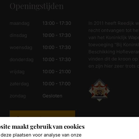
Openingstijden
In 2011 heeft Reedijk 
maandag
13:00 - 17:30
recht ontvangen tot he
dinsdag
10:00 - 17:30
van het Koninklijk Wap
toevoeging “Bij Koninkl
woensdag
10:00 - 17:30
Beschikking Hofleveran
vinden dit de kroon op
donderdag
10:00 - 17:30
en zijn hier zeer trots 
vrijdag
10:00 - 21:00
zaterdag
10:00 - 17:00
zondag
Gesloten
Aangepaste
openingstijden
site maakt gebruik van cookies
deze plaatsen voor analyse van onze