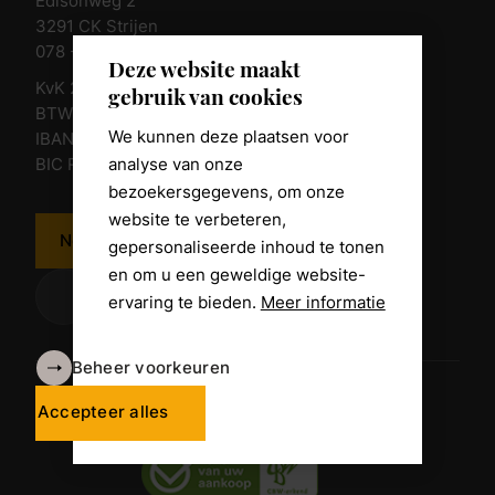
Edisonweg 2
3291 CK Strijen
078 - 674 84 85
Deze website maakt
KvK 23011135
gebruik van cookies
BTW nr. NL 805098938.B.01
We kunnen deze plaatsen voor
IBAN NL10 RABO 0361 8039 58
analyse van onze
BIC RABONL2U
bezoekersgegevens, om onze
website te verbeteren,
Neem contact op
gepersonaliseerde inhoud te tonen
en om u een geweldige website-
ervaring te bieden.
Meer informatie
Beheer voorkeuren
Algemene voorwaarden
Disclaimer
Accepteer alles
Privacy Policy