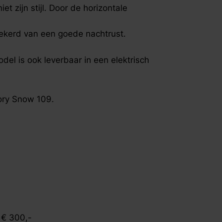
fspraak voor gratis interieuradvies.
t zijn stijl. Door de horizontale
rzekerd van een goede nachtrust.
odel is ook leverbaar in een elektrisch
lory Snow 109.
 € 300,-