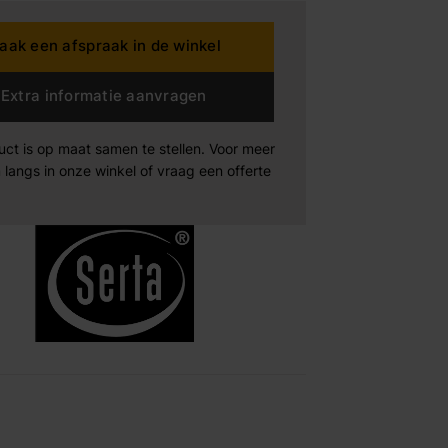
aak een afspraak in de winkel
dding House
Extra informatie aanvragen
rta
uct is op maat samen te stellen. Voor meer
n der Drift
 langs in onze winkel of vraag een offerte
Products
Maak afspraak
Maak afspraak
Maak afspraak
xeler
-boo