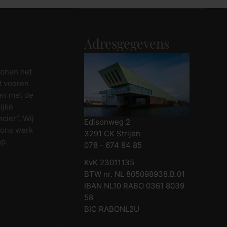
Adresgegevens
wonen het
t voeren
en met de
ijke
cier”. Wij
Edisonweg 2
 ons werk
3291 CK Strijen
op.
078 - 674 84 85
KvK 23011135
BTW nr. NL 805098938.B.01
IBAN NL10 RABO 0361 8039
58
BIC RABONL2U