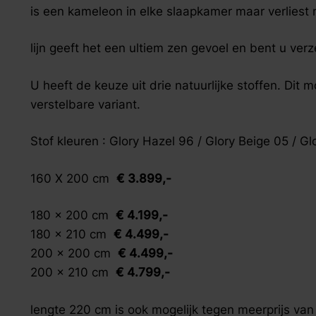
zoek naar inspiratie voor uw woning? Maak direct een een a
is een kameleon in elke slaapkamer maar verliest nie
lijn geeft het een ultiem zen gevoel en bent u ve
U heeft de keuze uit drie natuurlijke stoffen. Dit m
verstelbare variant.
Stof kleuren : Glory Hazel 96 / Glory Beige 05 / G
160 X 200 cm
€ 3.899,-
180 x 200 cm
€ 4.199,-
180 x 210 cm
€ 4.499,-
200 x 200 cm
€ 4.499,-
200 x 210 cm
€ 4.799,-
lengte 220 cm is ook mogelijk tegen meerprijs van