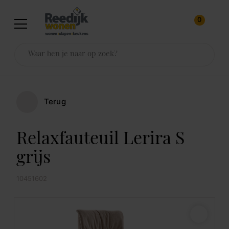
0
Terug
Relaxfauteuil Lerira S
grijs
10451602