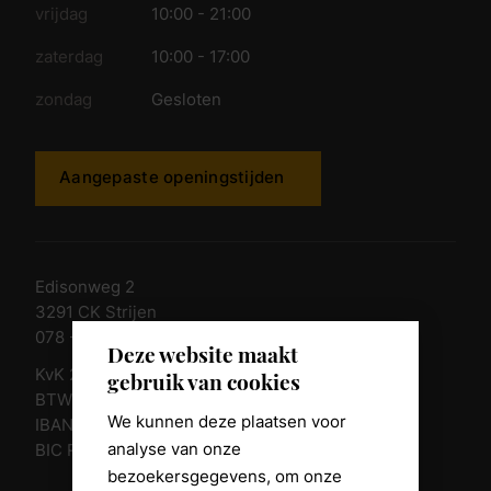
vrijdag
10:00 - 21:00
zaterdag
10:00 - 17:00
zondag
Gesloten
Aangepaste openingstijden
Edisonweg 2
3291 CK Strijen
078 - 674 84 85
Deze website maakt
KvK 23011135
gebruik van cookies
BTW nr. NL 805098938.B.01
We kunnen deze plaatsen voor
IBAN NL10 RABO 0361 8039 58
analyse van onze
BIC RABONL2U
bezoekersgegevens, om onze