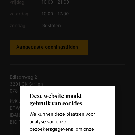
vrijdag
10:00 - 21:00
zaterdag
10:00 - 17:00
zondag
Gesloten
Aangepaste openingstijden
Edisonweg 2
3291 CK Strijen
078 - 674 84 85
Deze website maakt
KvK 23011135
gebruik van cookies
BTW nr. NL 805098938.B.01
We kunnen deze plaatsen voor
IBAN NL10 RABO 0361 8039 58
analyse van onze
BIC RABONL2U
bezoekersgegevens, om onze