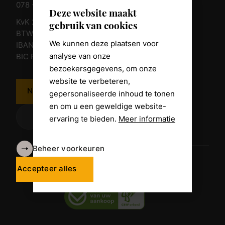
078 - 674 84 85
Deze website maakt
KvK 23011135
gebruik van cookies
BTW nr. NL 805098938.B.01
We kunnen deze plaatsen voor
IBAN NL10 RABO 0361 8039 58
analyse van onze
BIC RABONL2U
bezoekersgegevens, om onze
website te verbeteren,
Neem contact op
gepersonaliseerde inhoud te tonen
en om u een geweldige website-
ervaring te bieden.
Meer informatie
Beheer voorkeuren
Algemene voorwaarden
Disclaimer
Accepteer alles
Privacy Policy