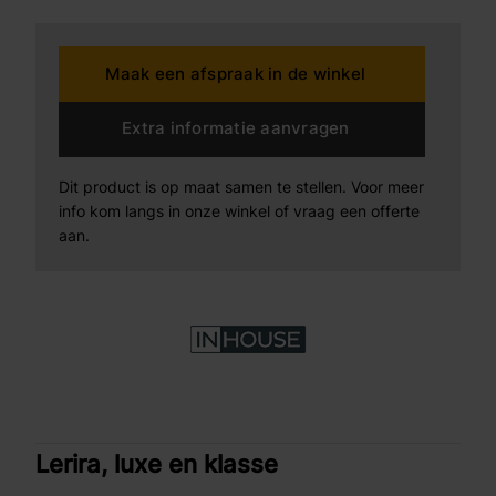
verstelbare rug- en voetensteun d.m.v. 2 motoren
inclusief sta-op functie, elektrische lendesteun,
Maak een afspraak in de winkel
stoelverwarming en pneumatisch massage systeem.
Extra informatie aanvragen
Dit product is op maat samen te stellen. Voor meer
info kom langs in onze winkel of vraag een offerte
aan.
Lerira, luxe en klasse