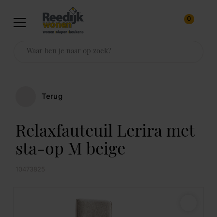
0
Terug
Relaxfauteuil Lerira met
sta-op M beige
10473825