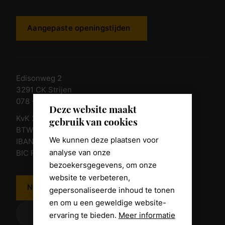
Aangepaste openingstijden
Edisonweg 2
3291 CK Strijen
078 - 674 84 85
Deze website maakt
KvK 23011135
gebruik van cookies
BTW nr. NL 805098938.B.01
We kunnen deze plaatsen voor
IBAN NL10 RABO 0361 8039 58
analyse van onze
BIC RABONL2U
bezoekersgegevens, om onze
website te verbeteren,
Neem contact op
gepersonaliseerde inhoud te tonen
en om u een geweldige website-
ervaring te bieden.
Meer informatie