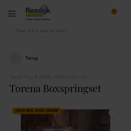
0
Terug
Vanaf Prijs € 3595,- (160x200 cm)
Torena Boxspringset
JOUW BED, ONZE DROOM