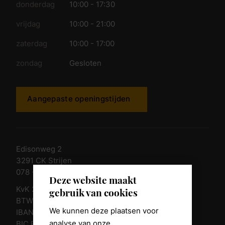
donderdag
10:00 - 17:30
vrijdag
10:00 - 21:00
zaterdag
10:00 - 17:00
zondag
Gesloten
Aangepaste openingstijden
Edisonweg 2
3291 CK Strijen
078 - 674 84 85
Deze website maakt
KvK 23011135
gebruik van cookies
BTW nr. NL 805098938.B.01
We kunnen deze plaatsen voor
IBAN NL10 RABO 0361 8039 58
analyse van onze
BIC RABONL2U