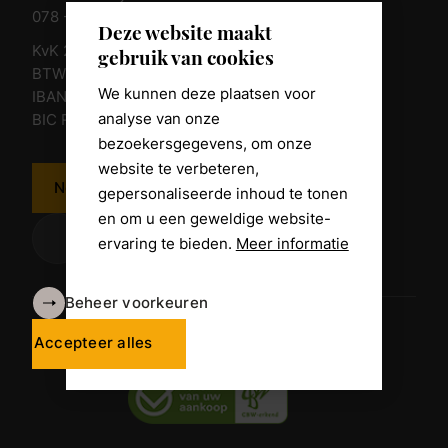
078 - 674 84 85
Deze website maakt
KvK 23011135
gebruik van cookies
BTW nr. NL 805098938.B.01
We kunnen deze plaatsen voor
IBAN NL10 RABO 0361 8039 58
analyse van onze
BIC RABONL2U
bezoekersgegevens, om onze
website te verbeteren,
Neem contact op
gepersonaliseerde inhoud te tonen
en om u een geweldige website-
ervaring te bieden.
Meer informatie
Beheer voorkeuren
Algemene voorwaarden
Disclaimer
Accepteer alles
Privacy Policy