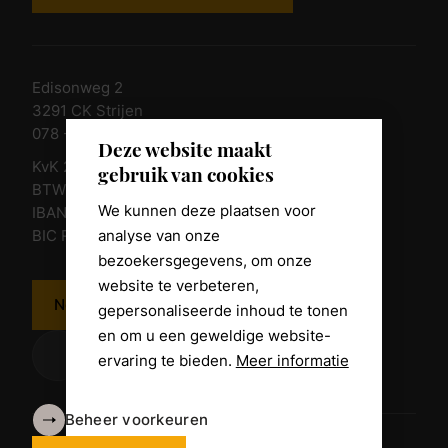
Edisonweg 2
3291 CK Strijen
078 - 674 84 85
Deze website maakt
KvK 23011135
gebruik van cookies
BTW nr. NL 805098938.B.01
We kunnen deze plaatsen voor
IBAN NL10 RABO 0361 8039 58
analyse van onze
BIC RABONL2U
bezoekersgegevens, om onze
website te verbeteren,
Neem contact op
gepersonaliseerde inhoud te tonen
en om u een geweldige website-
ervaring te bieden.
Meer informatie
Beheer voorkeuren