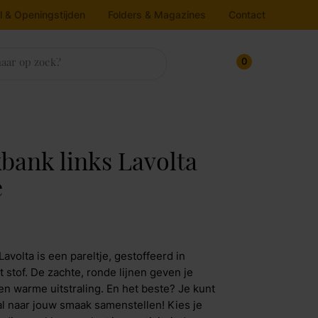
l & Openingstijden
Folders & Magazines
Contact
0
sten
trassen & Bedbodems
rlichting
ukens
house
nnenkijken bij
bank links Lavolta
ampen
oekenkasten
atrassen
e
Line
edbodems
loerlamp
ressoirs
v dressoirs
oppers
lafondlamp
Maak afspraak
rtel Living
itrinekasten
andlamp
avolta is een pareltje, gestoffeerd in
afellamp
pbergkasten
jkos
t stof. De zachte, ronde lijnen geven je
een warme uitstraling. En het beste? Je kunt
chtbron
Maak afspraak
l naar jouw smaak samenstellen! Kies je
molla Iofo