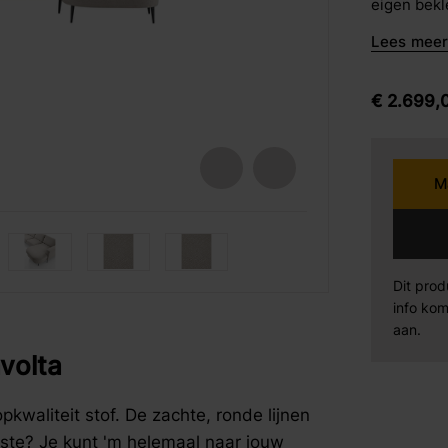
eigen bekle
barkrukken
vrije loop.
Lees meer 
mogelijk.
Karpi
Be
eetstoelen
armstoelen
€
2.699,
Norma
Se
Sit Design
Va
M
Wiemann
AM
fspraak voor gratis interieuradvies.
fspraak voor gratis interieuradvies.
fspraak voor gratis interieuradvies.
Dit prod
Mahoton
Te
info kom
aan.
Eleonora
By
volta
pkwaliteit stof. De zachte, ronde lijnen
este? Je kunt 'm helemaal naar jouw