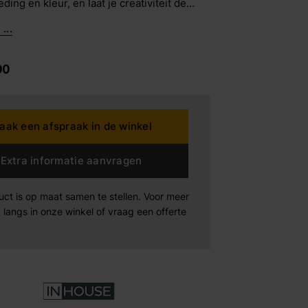
ding en kleur, en laat je creativiteit de
 Met Lavolta zijn er eindeloze opstellingen
...
dding House
00
rta
n der Drift
aak een afspraak in de winkel
Products
Extra informatie aanvragen
Maak afspraak
Maak afspraak
Maak afspraak
uct is op maat samen te stellen. Voor meer
xeler
 langs in onze winkel of vraag een offerte
-boo