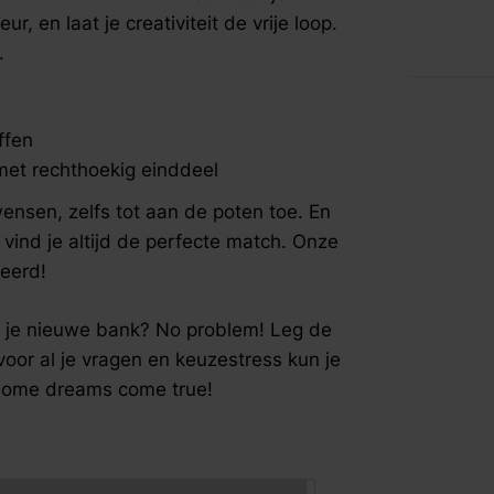
fspraak voor gratis interieuradvies.
, en laat je creativiteit de vrije loop.
.
ffen
met rechthoekig einddeel
nsen, zelfs tot aan de poten toe. En
vind je altijd de perfecte match. Onze
deerd!
et je nieuwe bank? No problem! Leg de
voor al je vragen en keuzestress kun je
r home dreams come true!