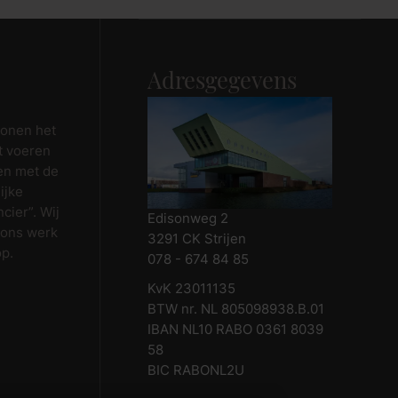
Adresgegevens
wonen het
t voeren
en met de
ijke
cier”. Wij
Edisonweg 2
 ons werk
3291 CK Strijen
op.
078 - 674 84 85
KvK 23011135
BTW nr. NL 805098938.B.01
IBAN NL10 RABO 0361 8039
58
BIC RABONL2U