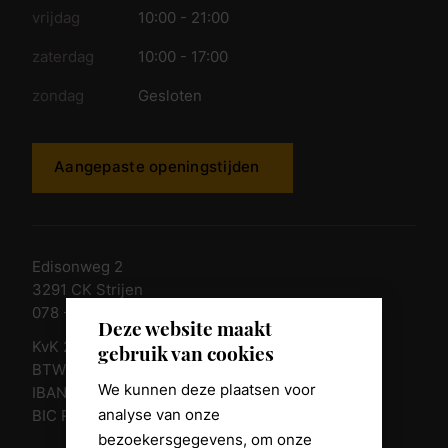
vrijdag
10:00 - 21:00
zaterdag
10:00 - 17:00
zondag
Gesloten
Aangepaste openingstijden
Edisonweg 2
3291 CK Strijen
078 - 674 84 85
Deze website maakt
KvK 23011135
gebruik van cookies
BTW nr. NL 805098938.B.01
We kunnen deze plaatsen voor
IBAN NL10 RABO 0361 8039 58
analyse van onze
BIC RABONL2U
bezoekersgegevens, om onze