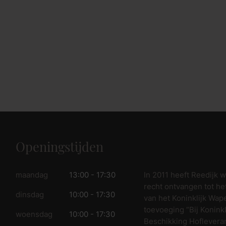
Openingstijden
In 2011 heeft Reedijk 
maandag
13:00 - 17:30
recht ontvangen tot he
dinsdag
10:00 - 17:30
van het Koninklijk Wap
toevoeging “Bij Koninkl
woensdag
10:00 - 17:30
Beschikking Hofleveran