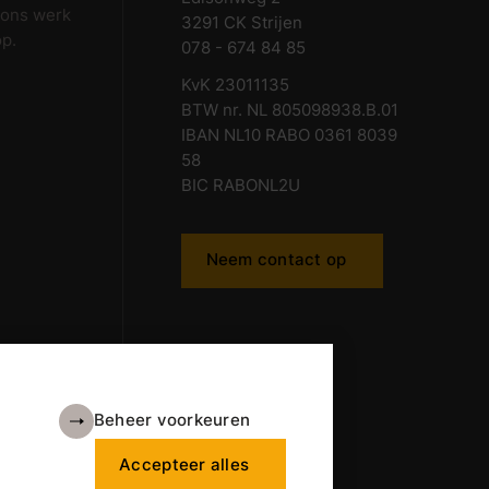
 ons werk
3291 CK Strijen
op.
078 - 674 84 85
KvK 23011135
BTW nr. NL 805098938.B.01
IBAN NL10 RABO 0361 8039
58
BIC RABONL2U
Neem contact op
Beheer voorkeuren
Accepteer alles