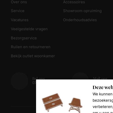
Over ons
Accessoires
Service
Showroom opruiming
Vacatures
Onderhoudsadvies
Veelgestelde vragen
Bezorgservice
Ruilen en retourneren
Bekijk outlet woonkamer
Bel ons
Mail ons
078 - 674 84 85
info@reed
Deze web
We kunnen 
bezoekersg
verbeteren
om u een g