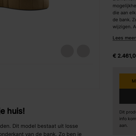
mogelijkhe
barkrukken
die aan el
Karpi
Be
eetstoelen
de bank. Zo
wijzigen. 
armstoelen
gestoffeer
Norma
Se
Lees meer 
vrijstaand 
Sit Design
Va
€
2.461,
0
Wiemann
AM
fspraak voor gratis interieuradvies.
fspraak voor gratis interieuradvies.
fspraak voor gratis interieuradvies.
M
Mahoton
Te
Eleonora
By
e huis!
Dit prod
info kom
en. Dit model bestaat uit losse
aan.
 onderkant van de bank. Zo ben je