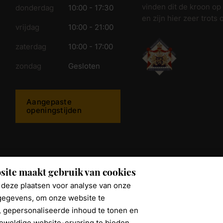
vinden dit de kroon op
donderdag
10:00 - 17:30
en zijn hier zeer trots 
vrijdag
10:00 - 21:00
zaterdag
10:00 - 17:00
zondag
Gesloten
Aangepaste
openingstijden
ijkwonen.nl
site maakt gebruik van cookies
deze plaatsen voor analyse van onze
egevens, om onze website te
, gepersonaliseerde inhoud te tonen en
eweldige website-ervaring te bieden.