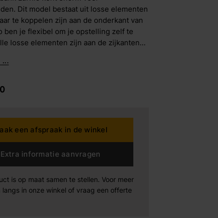
den. Dit model bestaat uit losse elementen
kaar te koppelen zijn aan de onderkant van
dding House
 ben je flexibel om je opstelling zelf te
Alle losse elementen zijn aan de zijkanten
d, waardoor Lurnio zich perfect leent om
rta
...
in de kamer te plaatsen.
n der Drift
0
Products
Maak afspraak
Maak afspraak
Maak afspraak
aak een afspraak in de winkel
xeler
Extra informatie aanvragen
-boo
uct is op maat samen te stellen. Voor meer
 langs in onze winkel of vraag een offerte