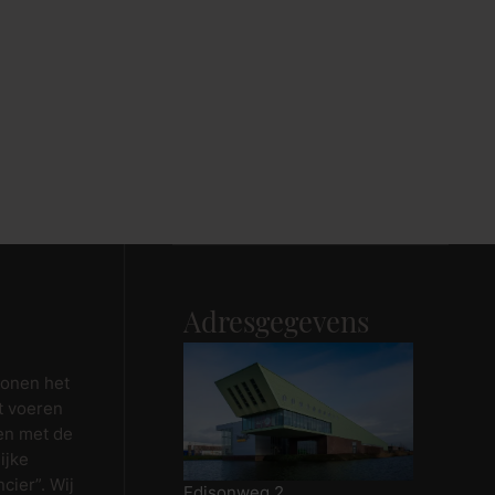
Adresgegevens
wonen het
t voeren
en met de
ijke
cier”. Wij
Edisonweg 2