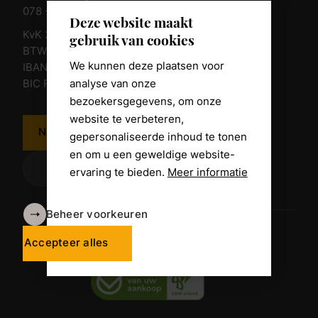
078 - 674 84 85
Deze website maakt
KvK 23011135
gebruik van cookies
BTW nr. NL 805098938.B.01
We kunnen deze plaatsen voor
IBAN NL10 RABO 0361 8039 58
analyse van onze
BIC RABONL2U
bezoekersgegevens, om onze
website te verbeteren,
Neem contact op
gepersonaliseerde inhoud te tonen
en om u een geweldige website-
ervaring te bieden.
Meer informatie
Beheer voorkeuren
Algemene voorwaarden
Disclaimer
Accepteer alles
Privacy Policy