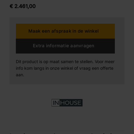
gestoffeerd, waardoor Lurnio zich perfect leent om
€
2.461,
00
vrijstaand in de kamer te plaatsen.
Maak een afspraak in de winkel
Extra informatie aanvragen
Dit product is op maat samen te stellen. Voor meer
info kom langs in onze winkel of vraag een offerte
aan.