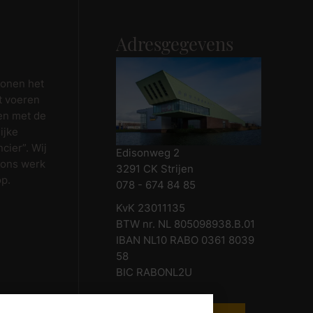
Adresgegevens
wonen het
t voeren
en met de
ijke
cier”. Wij
Edisonweg 2
 ons werk
3291 CK Strijen
op.
078 - 674 84 85
KvK 23011135
BTW nr. NL 805098938.B.01
IBAN NL10 RABO 0361 8039
58
BIC RABONL2U