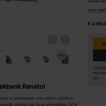
knusse hoe
barkrukken
woonkamer 
Lees meer 
jouw wens
Karpi
Be
eetstoelen
armstoelen
€
3.199,
Norma
Se
Sit Design
Va
M
Wiemann
AM
next
fspraak voor gratis interieuradvies.
fspraak voor gratis interieuradvies.
fspraak voor gratis interieuradvies.
Dit prod
Mahoton
Te
info kom
aan.
Eleonora
By
Hoekbank Renato!
bank is ontworpen voor ultiem comfort
mogelijk dankzij de losse elementen. Of je