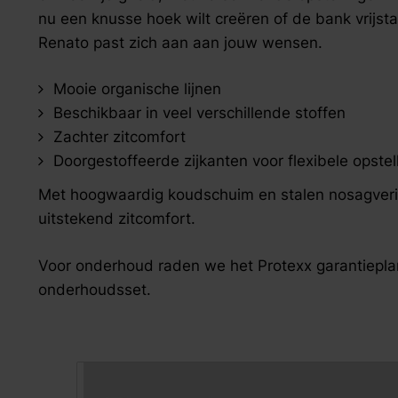
zoek naar inspiratie voor uw woning? Maak direct een een a
nu een knusse hoek wilt creëren of de bank vrijst
Renato past zich aan aan jouw wensen.
Mooie organische lijnen
Beschikbaar in veel verschillende stoffen
Zachter zitcomfort
Doorgestoffeerde zijkanten voor flexibele opstel
Met hoogwaardig koudschuim en stalen nosagver
uitstekend zitcomfort.
Voor onderhoud raden we het Protexx garantiepla
onderhoudsset.