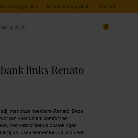
l & Openingstijden
Folders & Magazines
Contact
0
sten
trassen & Bedbodems
rlichting
ukens
house
nnenkijken bij
bank links Renato
ampen
oekenkasten
atrassen
Line
edbodems
loerlamp
ressoirs
v dressoirs
oppers
lafondlamp
Maak afspraak
rtel Living
itrinekasten
andlamp
 stijl met onze hoekbank Renato. Deze
afellamp
pbergkasten
jkos
tworpen voor ultiem comfort en
heid, met verschillende opstellingen
chtbron
Maak afspraak
ankzij de losse elementen. Of je nu een
molla Iofo