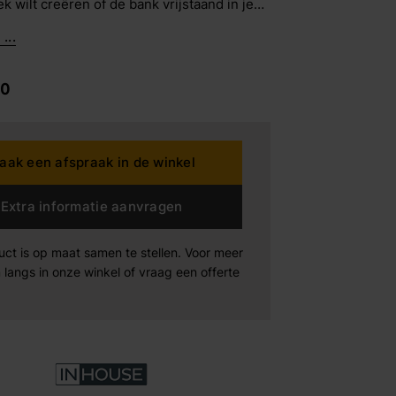
k wilt creëren of de bank vrijstaand in je
wilt plaatsen, Renato past zich aan aan
...
en.
dding House
00
rta
n der Drift
aak een afspraak in de winkel
Products
Extra informatie aanvragen
Maak afspraak
Maak afspraak
Maak afspraak
uct is op maat samen te stellen. Voor meer
xeler
 langs in onze winkel of vraag een offerte
-boo