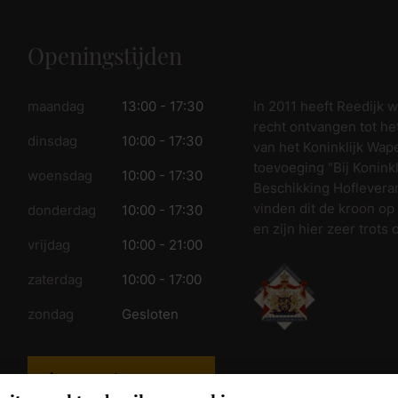
Openingstijden
In 2011 heeft Reedijk 
maandag
13:00 - 17:30
recht ontvangen tot he
dinsdag
10:00 - 17:30
van het Koninklijk Wap
toevoeging “Bij Koninkl
woensdag
10:00 - 17:30
Beschikking Hofleveran
vinden dit de kroon op
donderdag
10:00 - 17:30
en zijn hier zeer trots 
vrijdag
10:00 - 21:00
zaterdag
10:00 - 17:00
zondag
Gesloten
Aangepaste
openingstijden