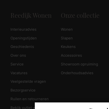
Reedijk Wonen
Onze collectie
Interieuradvies
Wonen
Openingstijden
Slapen
Geschiedenis
Keukens
Over ons
Accessoires
Service
Showroom opruiming
Vacatures
Onderhoudsadvies
Veelgestelde vragen
Bezorgservice
Ruilen en retourneren
Bekijk outlet woonkamer