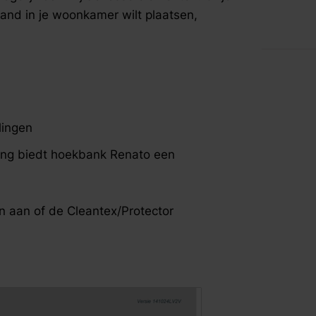
fspraak voor gratis interieuradvies.
aand in je woonkamer wilt plaatsen,
lingen
ing biedt hoekbank Renato een
n aan of de Cleantex/Protector