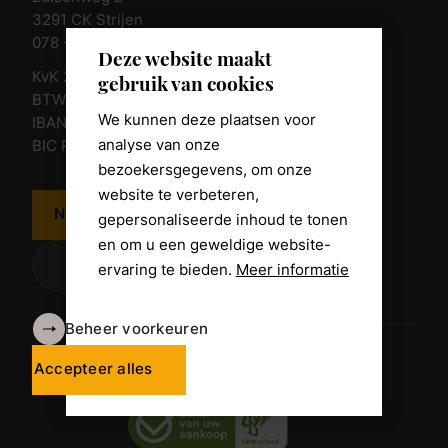
3291 CK Strijen
078 - 674 84 85
Deze website maakt
KvK 23011135
gebruik van cookies
BTW nr. NL 805098938.B.01
We kunnen deze plaatsen voor
IBAN NL10 RABO 0361 8039 58
analyse van onze
BIC RABONL2U
bezoekersgegevens, om onze
website te verbeteren,
Neem contact op
gepersonaliseerde inhoud te tonen
en om u een geweldige website-
ervaring te bieden.
Meer informatie
Beheer voorkeuren
Algemene voorwaarden
Disclaimer
Accepteer alles
Privacy Policy