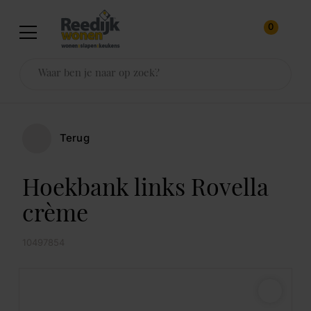
0
Terug
Hoekbank links Rovella
crème
10497854