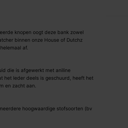
fspraak voor gratis interieuradvies.
neerde knopen oogt deze bank zowel
catcher binnen onze House of Dutchz
helemaal af.
id die is afgewerkt met aniline
t het leder deels is geschuurd, heeft het
rm en zacht aan.
n meerdere hoogwaardige stofsoorten (bv