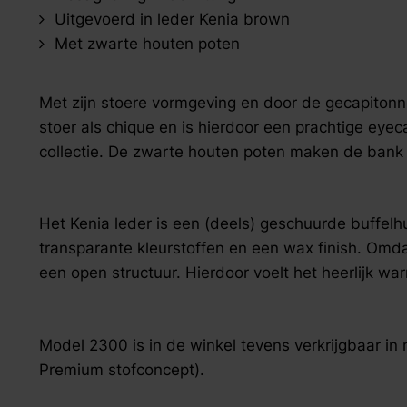
zoek naar inspiratie voor uw woning? Maak direct een een a
Uitgevoerd in leder Kenia brown
Met zwarte houten poten
Met zijn stoere vormgeving en door de gecapiton
stoer als chique en is hierdoor een prachtige eye
collectie. De zwarte houten poten maken de bank 
Het Kenia leder is een (deels) geschuurde buffelhu
transparante kleurstoffen en een wax finish. Omda
een open structuur. Hierdoor voelt het heerlijk wa
Model 2300 is in de winkel tevens verkrijgbaar i
Premium stofconcept).