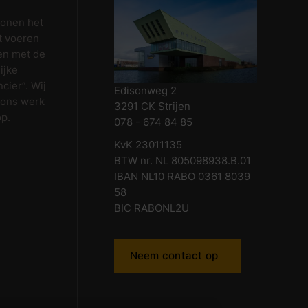
wonen het
t voeren
en met de
ijke
cier”. Wij
Edisonweg 2
 ons werk
3291 CK Strijen
op.
078 - 674 84 85
KvK 23011135
BTW nr. NL 805098938.B.01
IBAN NL10 RABO 0361 8039
58
BIC RABONL2U
Neem contact op