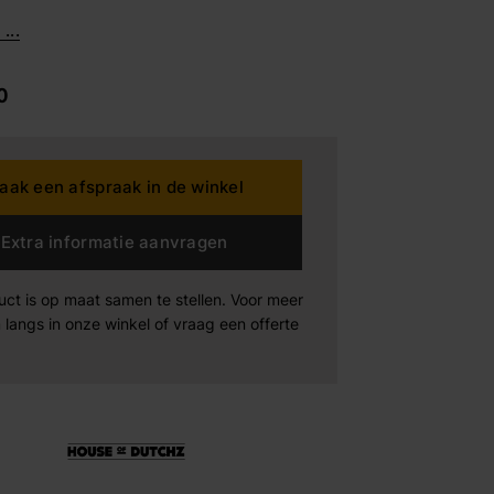
...
dding House
0
rta
aak een afspraak in de winkel
n der Drift
Extra informatie aanvragen
Products
Maak afspraak
Maak afspraak
Maak afspraak
uct is op maat samen te stellen. Voor meer
xeler
 langs in onze winkel of vraag een offerte
-boo