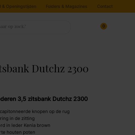
l & Openingstijden
Folders & Magazines
Contact
0
sten
trassen & Bedbodems
rlichting
ukens
house
nnenkijken bij
zitsbank Dutchz 2300
ampen
oekenkasten
atrassen
Line
edbodems
loerlamp
ressoirs
v dressoirs
oppers
lafondlamp
Maak afspraak
rtel Living
ederen 3,5 zitsbank Dutchz 2300
itrinekasten
andlamp
capitonneerde knopen op de rug
afellamp
pbergkasten
jkos
ing in de zitting
chtbron
Maak afspraak
rd in leder Kenia brown
rte houten poten
molla Iofo