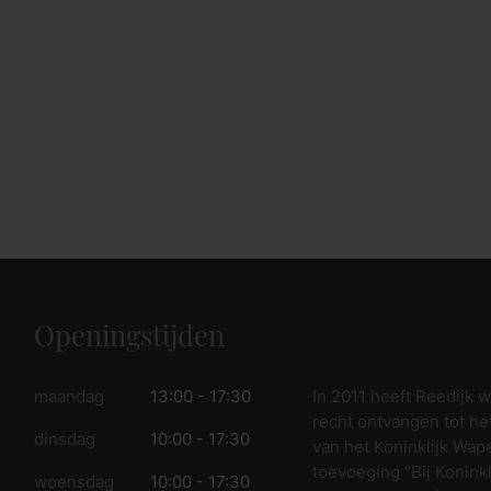
Openingstijden
In 2011 heeft Reedijk 
maandag
13:00 - 17:30
recht ontvangen tot he
dinsdag
10:00 - 17:30
van het Koninklijk Wap
toevoeging “Bij Koninkl
woensdag
10:00 - 17:30