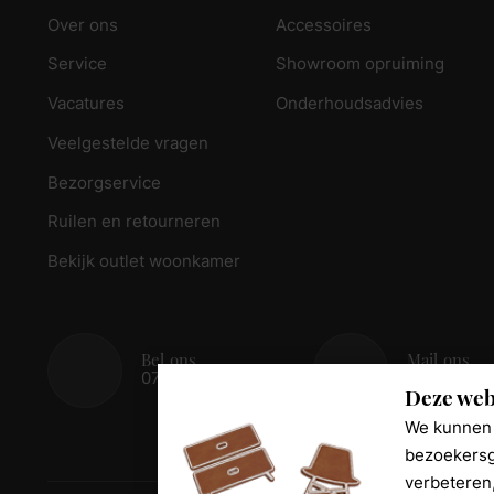
Over ons
Accessoires
Service
Showroom opruiming
Vacatures
Onderhoudsadvies
Veelgestelde vragen
Bezorgservice
Ruilen en retourneren
Bekijk outlet woonkamer
Bel ons
Mail ons
078 - 674 84 85
info@reed
Deze web
We kunnen 
bezoekersg
verbeteren