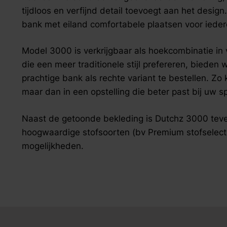
zoek naar inspiratie voor uw woning? Maak direct een een a
tijdloos en verfijnd detail toevoegt aan het desig
bank met eiland comfortabele plaatsen voor ieder
Model 3000 is verkrijgbaar als hoekcombinatie in
die een meer traditionele stijl prefereren, bieden
prachtige bank als rechte variant te bestellen. Zo 
maar dan in een opstelling die beter past bij uw spe
Naast de getoonde bekleding is Dutchz 3000 teve
hoogwaardige stofsoorten (bv Premium stofselectie
mogelijkheden.