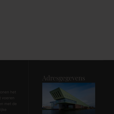
Adresgegevens
wonen het
t voeren
en met de
ijke