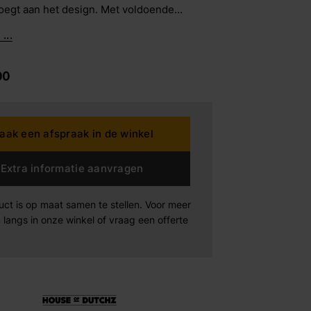
voegt aan het design. Met voldoende
biedt deze bank met eiland comfortabele
...
dding House
oor iedereen.
00
rta
n der Drift
aak een afspraak in de winkel
Products
Maak afspraak
Extra informatie aanvragen
Maak afspraak
Maak afspraak
xeler
uct is op maat samen te stellen. Voor meer
 langs in onze winkel of vraag een offerte
-boo