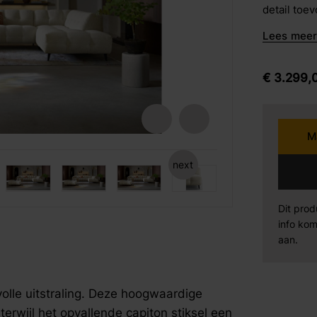
detail toe
barkrukken
zitruimte 
Lees meer 
Karpi
Be
plaatsen v
eetstoelen
armstoelen
€
3.299,
Norma
Se
Sit Design
Va
M
Wiemann
AM
next
fspraak voor gratis interieuradvies.
fspraak voor gratis interieuradvies.
fspraak voor gratis interieuradvies.
Mahoton
Te
Dit prod
info kom
aan.
Eleonora
By
olle uitstraling. Deze hoogwaardige
erwijl het opvallende capiton stiksel een