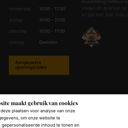
Beschikking Hofleveran
vinden dit de kroon op
donderdag
10:00 - 17:30
en zijn hier zeer trots 
vrijdag
10:00 - 21:00
zaterdag
10:00 - 17:00
zondag
Gesloten
Aangepaste
openingstijden
ijkwonen.nl
site maakt gebruik van cookies
deze plaatsen voor analyse van onze
egevens, om onze website te
, gepersonaliseerde inhoud te tonen en