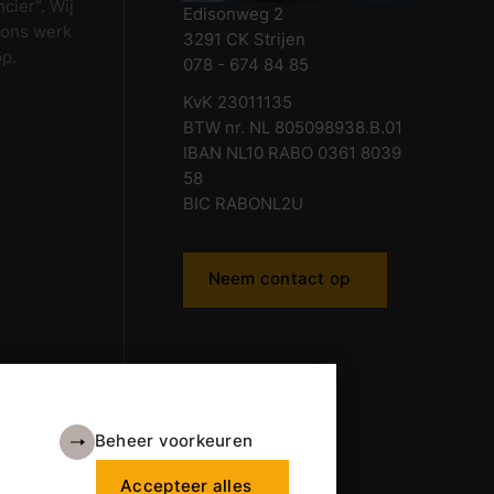
cier”. Wij
Edisonweg 2
 ons werk
3291 CK Strijen
op.
078 - 674 84 85
KvK 23011135
BTW nr. NL 805098938.B.01
IBAN NL10 RABO 0361 8039
58
BIC RABONL2U
Neem contact op
Beheer voorkeuren
Accepteer alles