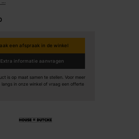
...
dding House
0
rta
aak een afspraak in de winkel
n der Drift
Extra informatie aanvragen
Products
Maak afspraak
Maak afspraak
Maak afspraak
uct is op maat samen te stellen. Voor meer
 langs in onze winkel of vraag een offerte
xeler
-boo