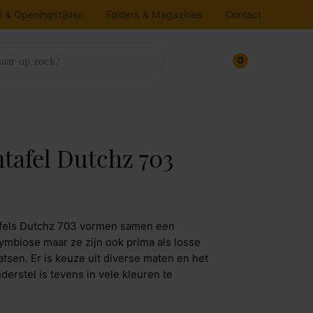
l & Openingstijden
Folders & Magazines
Contact
0
sten
trassen & Bedbodems
rlichting
ukens
house
nnenkijken bij
ntafel Dutchz 703
ampen
oekenkasten
atrassen
Line
edbodems
loerlamp
ressoirs
v dressoirs
oppers
lafondlamp
Maak afspraak
afels Dutchz 703 vormen samen een
rtel Living
itrinekasten
andlamp
ymbiose maar ze zijn ook prima als losse
aatsen. Er is keuze uit diverse maten en het
afellamp
pbergkasten
jkos
derstel is tevens in vele kleuren te
chtbron
Maak afspraak
molla Iofo