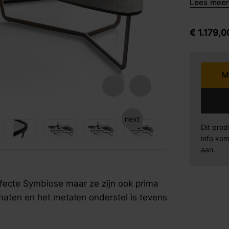
Lees meer 
barkrukken
Karpi
Be
eetstoelen
€
1.179,
0
armstoelen
Norma
Se
M
Sit Design
Va
Wiemann
AM
next
fspraak voor gratis interieuradvies.
fspraak voor gratis interieuradvies.
fspraak voor gratis interieuradvies.
Dit prod
info kom
Mahoton
Te
aan.
Eleonora
By
ecte Symbiose maar ze zijn ook prima
e maten en het metalen onderstel is tevens