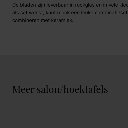
zoek naar inspiratie voor uw woning? Maak direct een een a
De bladen zijn leverbaar in rookglas en in vele kl
als set wenst, kunt u ook een leuke combinatiese
combineren met keramiek.
Meer salon/hoektafels