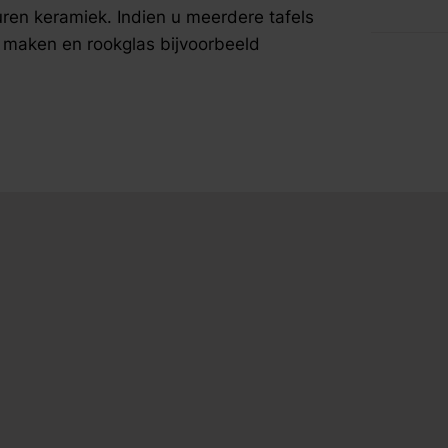
fspraak voor gratis interieuradvies.
euren keramiek. Indien u meerdere tafels
t maken en rookglas bijvoorbeeld