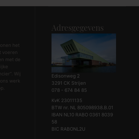
Adresgegevens
wonen het
t voeren
en met de
ijke
cier”. Wij
Edisonweg 2
 ons werk
3291 CK Strijen
op.
078 - 674 84 85
KvK 23011135
BTW nr. NL 805098938.B.01
IBAN NL10 RABO 0361 8039
58
BIC RABONL2U