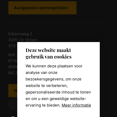
Aangepaste openingstijden
Edisonweg 2
3291 CK Strijen
078 - 674 84 85
Deze website maakt
KvK 23011135
gebruik van cookies
BTW nr. NL 805098938.B.01
We kunnen deze plaatsen voor
IBAN NL10 RABO 0361 8039 58
analyse van onze
BIC RABONL2U
bezoekersgegevens, om onze
website te verbeteren,
Neem contact op
gepersonaliseerde inhoud te tonen
en om u een geweldige website-
ervaring te bieden.
Meer informatie