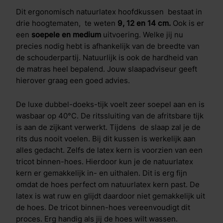
Dit ergonomisch natuurlatex hoofdkussen bestaat in
drie hoogtematen, te weten
9, 12 en 14 cm.
Ook is er
een
soepele en medium
uitvoering. Welke jij nu
precies nodig hebt is afhankelijk van de breedte van
de schouderpartij. Natuurlijk is ook de hardheid van
de matras heel bepalend. Jouw slaapadviseur geeft
hierover graag een goed advies.
De luxe dubbel-doeks-tijk voelt zeer soepel aan en is
wasbaar op 40°C. De ritssluiting van de afritsbare tijk
is aan de zijkant verwerkt. Tijdens de slaap zal je de
rits dus nooit voelen. Bij dit kussen is werkelijk aan
alles gedacht. Zelfs de latex kern is voorzien van een
tricot binnen-hoes. Hierdoor kun je de natuurlatex
kern er gemakkelijk in- en uithalen. Dit is erg fijn
omdat de hoes perfect om natuurlatex kern past. De
latex is wat ruw en glijdt daardoor niet gemakkelijk uit
de hoes. De tricot binnen-hoes vereenvoudigt dit
proces. Erg handig als jij de hoes wilt wassen.