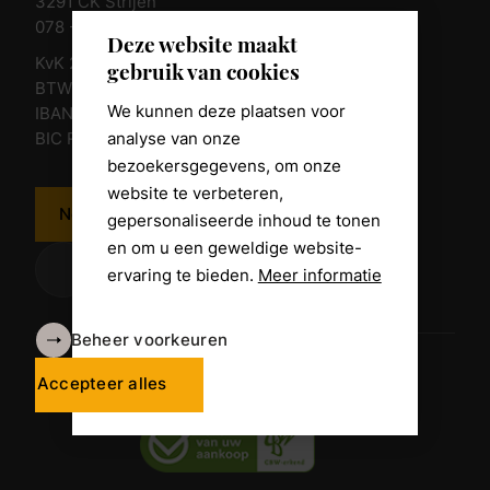
3291 CK Strijen
078 - 674 84 85
Deze website maakt
KvK 23011135
gebruik van cookies
BTW nr. NL 805098938.B.01
We kunnen deze plaatsen voor
IBAN NL10 RABO 0361 8039 58
analyse van onze
BIC RABONL2U
bezoekersgegevens, om onze
website te verbeteren,
Neem contact op
gepersonaliseerde inhoud te tonen
en om u een geweldige website-
ervaring te bieden.
Meer informatie
Beheer voorkeuren
Algemene voorwaarden
Disclaimer
Accepteer alles
Privacy Policy