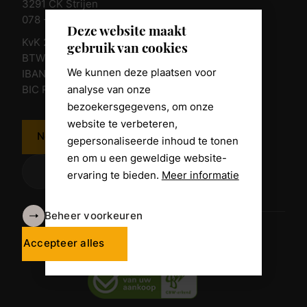
3291 CK Strijen
078 - 674 84 85
Deze website maakt
KvK 23011135
gebruik van cookies
BTW nr. NL 805098938.B.01
We kunnen deze plaatsen voor
IBAN NL10 RABO 0361 8039 58
analyse van onze
BIC RABONL2U
bezoekersgegevens, om onze
website te verbeteren,
Neem contact op
gepersonaliseerde inhoud te tonen
en om u een geweldige website-
ervaring te bieden.
Meer informatie
Beheer voorkeuren
Algemene voorwaarden
Disclaimer
Accepteer alles
Privacy Policy