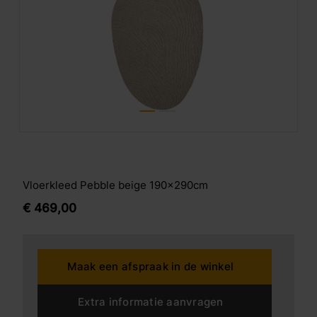
Vloerkleed Pebble beige 190x290cm
€
469,
00
Maak een afspraak in de winkel
Extra informatie aanvragen