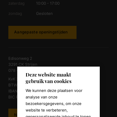
zaterdag
10:00 - 17:00
zondag
Gesloten
Aangepaste openingstijden
Edisonweg 2
3291 CK Strijen
078 - 674 84 85
Deze website maakt
KvK 23011135
gebruik van cookies
BTW nr. NL 805098938.B.01
We kunnen deze plaatsen voor
IBAN NL10 RABO 0361 8039 58
analyse van onze
BIC RABONL2U
bezoekersgegevens, om onze
website te verbeteren,
Neem contact op
gepersonaliseerde inhoud te tonen