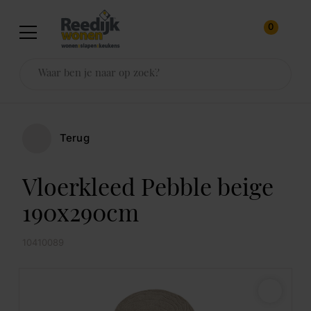
0
Terug
Vloerkleed Pebble beige
190x290cm
10410089