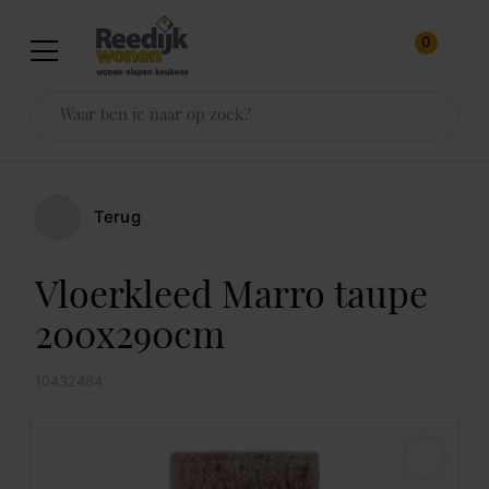
0
Terug
Vloerkleed Marro taupe
200x290cm
10432484