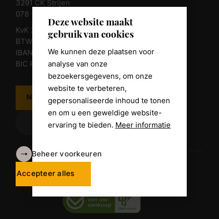
3291 CK Strijen
078 - 674 84 85
Deze website maakt
KvK 23011135
gebruik van cookies
BTW nr. NL 805098938.B.01
We kunnen deze plaatsen voor
IBAN NL10 RABO 0361 8039 58
analyse van onze
BIC RABONL2U
bezoekersgegevens, om onze
website te verbeteren,
Neem contact op
gepersonaliseerde inhoud te tonen
en om u een geweldige website-
ervaring te bieden.
Meer informatie
Beheer voorkeuren
Algemene voorwaarden
Disclaimer
Accepteer alles
Privacy Policy