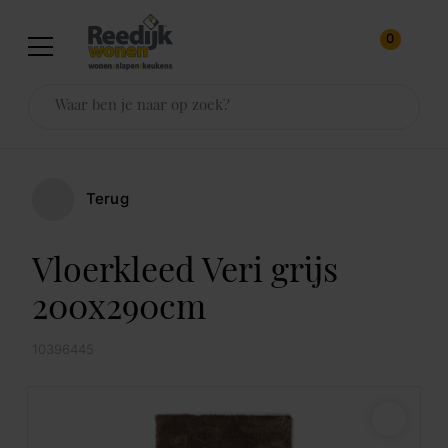
0
Terug
Vloerkleed Veri grijs
200x290cm
10396445