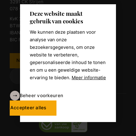
3291 CK Strijen
078 - 674 84 85
Deze website maakt
KvK 23011135
gebruik van cookies
BTW nr. NL 805098938.B.01
We kunnen deze plaatsen voor
IBAN NL10 RABO 0361 8039 58
analyse van onze
BIC RABONL2U
bezoekersgegevens, om onze
website te verbeteren,
Neem contact op
gepersonaliseerde inhoud te tonen
en om u een geweldige website-
ervaring te bieden.
Meer informatie
Beheer voorkeuren
Algemene voorwaarden
Disclaimer
Accepteer alles
Privacy Policy