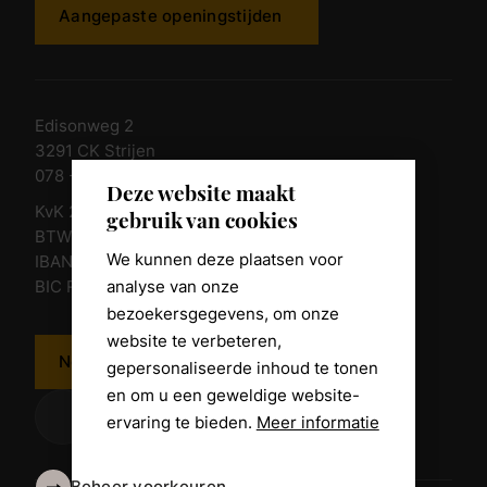
Aangepaste openingstijden
Edisonweg 2
3291 CK Strijen
078 - 674 84 85
Deze website maakt
KvK 23011135
gebruik van cookies
BTW nr. NL 805098938.B.01
We kunnen deze plaatsen voor
IBAN NL10 RABO 0361 8039 58
analyse van onze
BIC RABONL2U
bezoekersgegevens, om onze
website te verbeteren,
Neem contact op
gepersonaliseerde inhoud te tonen
en om u een geweldige website-
ervaring te bieden.
Meer informatie
Beheer voorkeuren