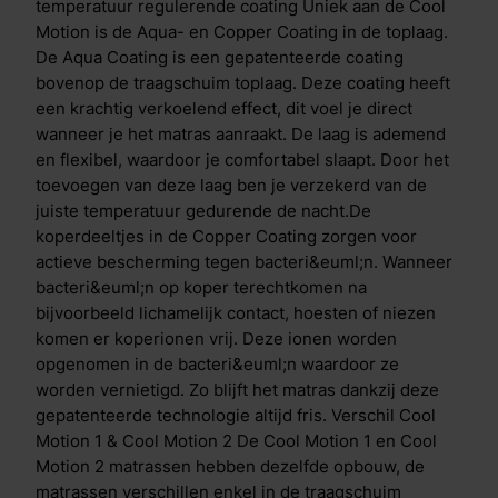
toplaag. De Cool Motion 1 heeft een zachte toplaag,
temperatuur regulerende coating Uniek aan de Cool
terwijl de Cool Motion 2 een stevige toplaag heeft.
Motion is de Aqua- en Copper Coating in de toplaag.
De Aqua Coating is een gepatenteerde coating
bovenop de traagschuim toplaag. Deze coating heeft
een krachtig verkoelend effect, dit voel je direct
wanneer je het matras aanraakt. De laag is ademend
en flexibel, waardoor je comfortabel slaapt. Door het
toevoegen van deze laag ben je verzekerd van de
juiste temperatuur gedurende de nacht.De
koperdeeltjes in de Copper Coating zorgen voor
actieve bescherming tegen bacteri&euml;n. Wanneer
bacteri&euml;n op koper terechtkomen na
bijvoorbeeld lichamelijk contact, hoesten of niezen
komen er koperionen vrij. Deze ionen worden
opgenomen in de bacteri&euml;n waardoor ze
worden vernietigd. Zo blijft het matras dankzij deze
gepatenteerde technologie altijd fris. Verschil Cool
Motion 1 & Cool Motion 2 De Cool Motion 1 en Cool
Motion 2 matrassen hebben dezelfde opbouw, de
matrassen verschillen enkel in de traagschuim