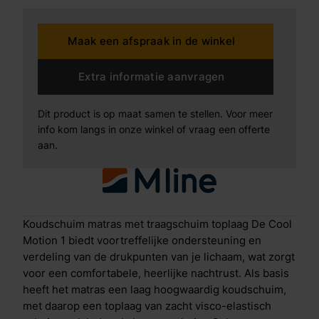
verkoelend Cool Motion 1 matras De Cool Motion 1 is
als volgt opgebouwd: Antislip laagOm te voorkomen
Maak een afspraak in de winkel
dat het matras gaat verschuiven zit aan de onderkant
een ventilerende antislip laag. Geprofileerd
koudschuimDe basislaag van koudschuim is
Extra informatie aanvragen
gezoneerd, hierdoor wordt je hele lichaam op de
juiste plekken ondersteund. Koudschuim wordt ook
Dit product is op maat samen te stellen. Voor meer
wel High Resilience schuim genoemd, omdat het
info kom langs in onze winkel of vraag een offerte
zorgt voor goede veerkrachtigheid en een
aan.
comfortabele tegendruk. Doordat het schuim redelijk
compact is, heeft het ook een lange levensduur. De
insnijdingen in het schuim zorgen naast de zonering
ook voor extra ventilatie en een goede vochtregulatie.
Traagschuim toplaagDe traagschuim toplaag op de
Koudschuim matras met traagschuim toplaag De Cool
Cool Motion 1 vermindert de druk op heup en
Motion 1 biedt voortreffelijke ondersteuning en
schouder. Dit traagschuim, ook wel visco-elastisch
verdeling van de drukpunten van je lichaam, wat zorgt
schuim genoemd, laat warmte en vocht beter door
voor een comfortabele, heerlijke nachtrust. Als basis
dan traditioneel schuim, terwijl je wel profiteert van
heeft het matras een laag hoogwaardig koudschuim,
dezelfde drukverlagende eigenschappen. Naast een
met daarop een toplaag van zacht visco-elastisch