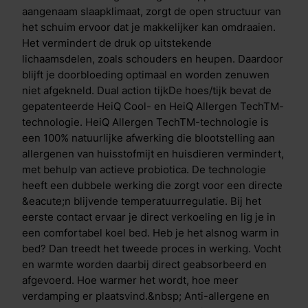
Motion is de Aqua- en Copper Coating in de toplaag.
aangenaam slaapklimaat, zorgt de open structuur van
De Aqua Coating is een gepatenteerde coating
het schuim ervoor dat je makkelijker kan omdraaien.
bovenop de traagschuim toplaag. Deze coating heeft
Het vermindert de druk op uitstekende
een krachtig verkoelend effect, dit voel je direct
lichaamsdelen, zoals schouders en heupen. Daardoor
wanneer je het matras aanraakt. De laag is ademend
blijft je doorbloeding optimaal en worden zenuwen
en flexibel, waardoor je comfortabel slaapt. Door het
niet afgekneld. Dual action tijkDe hoes/tijk bevat de
toevoegen van deze laag ben je verzekerd van de
gepatenteerde HeiQ Cool- en HeiQ Allergen TechTM-
juiste temperatuur gedurende de nacht.De
technologie. HeiQ Allergen TechTM-technologie is
koperdeeltjes in de Copper Coating zorgen voor
een 100% natuurlijke afwerking die blootstelling aan
actieve bescherming tegen bacteri&euml;n. Wanneer
allergenen van huisstofmijt en huisdieren vermindert,
bacteri&euml;n op koper terechtkomen na
met behulp van actieve probiotica. De technologie
bijvoorbeeld lichamelijk contact, hoesten of niezen
heeft een dubbele werking die zorgt voor een directe
komen er koperionen vrij. Deze ionen worden
&eacute;n blijvende temperatuurregulatie. Bij het
opgenomen in de bacteri&euml;n waardoor ze
eerste contact ervaar je direct verkoeling en lig je in
worden vernietigd. Zo blijft het matras dankzij deze
een comfortabel koel bed. Heb je het alsnog warm in
gepatenteerde technologie altijd fris. Verschil Cool
bed? Dan treedt het tweede proces in werking. Vocht
Motion 1 & Cool Motion 2 De Cool Motion 1 en Cool
en warmte worden daarbij direct geabsorbeerd en
Motion 2 matrassen hebben dezelfde opbouw, de
afgevoerd. Hoe warmer het wordt, hoe meer
matrassen verschillen enkel in de traagschuim
verdamping er plaatsvind.&nbsp; Anti-allergene en