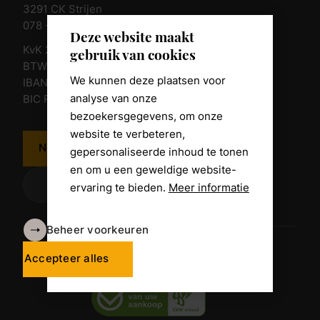
3291 CK Strijen
078 - 674 84 85
Deze website maakt
KvK 23011135
gebruik van cookies
BTW nr. NL 805098938.B.01
We kunnen deze plaatsen voor
IBAN NL10 RABO 0361 8039 58
analyse van onze
BIC RABONL2U
bezoekersgegevens, om onze
website te verbeteren,
Neem contact op
gepersonaliseerde inhoud te tonen
en om u een geweldige website-
ervaring te bieden.
Meer informatie
Beheer voorkeuren
Algemene voorwaarden
Disclaimer
Accepteer alles
Privacy Policy