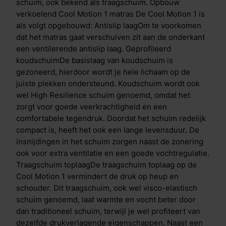
aangenaam slaapklimaat, zorgt de open structuur van
schuim, ook bekend als traagschuim. Opbouw
het schuim ervoor dat je makkelijker kan omdraaien.
verkoelend Cool Motion 1 matras De Cool Motion 1 is
Het vermindert de druk op uitstekende
als volgt opgebouwd: Antislip laagOm te voorkomen
lichaamsdelen, zoals schouders en heupen. Daardoor
dat het matras gaat verschuiven zit aan de onderkant
blijft je doorbloeding optimaal en worden zenuwen
een ventilerende antislip laag. Geprofileerd
niet afgekneld. Dual action tijkDe hoes/tijk bevat de
koudschuimDe basislaag van koudschuim is
gepatenteerde HeiQ Cool- en HeiQ Allergen TechTM-
gezoneerd, hierdoor wordt je hele lichaam op de
technologie. HeiQ Allergen TechTM-technologie is
juiste plekken ondersteund. Koudschuim wordt ook
een 100% natuurlijke afwerking die blootstelling aan
wel High Resilience schuim genoemd, omdat het
allergenen van huisstofmijt en huisdieren vermindert,
zorgt voor goede veerkrachtigheid en een
met behulp van actieve probiotica. De technologie
comfortabele tegendruk. Doordat het schuim redelijk
heeft een dubbele werking die zorgt voor een directe
compact is, heeft het ook een lange levensduur. De
&eacute;n blijvende temperatuurregulatie. Bij het
insnijdingen in het schuim zorgen naast de zonering
eerste contact ervaar je direct verkoeling en lig je in
ook voor extra ventilatie en een goede vochtregulatie.
een comfortabel koel bed. Heb je het alsnog warm in
Traagschuim toplaagDe traagschuim toplaag op de
bed? Dan treedt het tweede proces in werking. Vocht
Cool Motion 1 vermindert de druk op heup en
en warmte worden daarbij direct geabsorbeerd en
schouder. Dit traagschuim, ook wel visco-elastisch
afgevoerd. Hoe warmer het wordt, hoe meer
schuim genoemd, laat warmte en vocht beter door
verdamping er plaatsvind.&nbsp; Anti-allergene en
dan traditioneel schuim, terwijl je wel profiteert van
temperatuur regulerende coating Uniek aan de Cool
dezelfde drukverlagende eigenschappen. Naast een