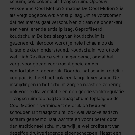
aangenaam slaapklimaat, zorgt de open structuur van
schuim, ook bekend als traagschuim. Opbouw
het schuim ervoor dat je makkelijker kan omdraaien.
verkoelend Cool Motion 2 matras De Cool Motion 2 is
Het vermindert de druk op uitstekende
als volgt opgebouwd: Antislip laag Om te voorkomen
lichaamsdelen, zoals schouders en heupen. Daardoor
dat het matras gaat verschuiven zit aan de onderkant
blijft je doorbloeding optimaal en worden zenuwen
een ventilerende antislip laag. Geprofileerd
niet afgekneld. Dual action tijk De hoes/tijk bevat de
koudschuim De basislaag van koudschuim is
gepatenteerde HeiQ Cool- en HeiQ Allergen TechTM-
gezoneerd, hierdoor wordt je hele lichaam op de
technologie. HeiQ Allergen TechTM-technologie is
juiste plekken ondersteund. Koudschuim wordt ook
een 100% natuurlijke afwerking die blootstelling aan
wel High Resilience schuim genoemd, omdat het
allergenen van huisstofmijt en huisdieren vermindert,
zorgt voor goede veerkrachtigheid en een
met behulp van actieve probiotica. De technologie
comfortabele tegendruk. Doordat het schuim redelijk
heeft een dubbele werking die zorgt voor een directe
compact is, heeft het ook een lange levensduur. De
&eacute;n blijvende temperatuurregulatie. Bij het
insnijdingen in het schuim zorgen naast de zonering
eerste contact ervaar je direct verkoeling en lig je in
ook voor extra ventilatie en een goede vochtregulatie.
een comfortabel koel bed. Heb je het alsnog warm in
Traagschuim toplaag De traagschuim toplaag op de
bed? Dan treedt het tweede proces in werking. Vocht
Cool Motion 1 vermindert de druk op heup en
en warmte worden daarbij direct geabsorbeerd en
schouder. Dit traagschuim, ook wel visco-elastisch
afgevoerd. Hoe warmer het wordt, hoe meer
schuim genoemd, laat warmte en vocht beter door
verdamping er plaatsvindt. Anti-allergene en
dan traditioneel schuim, terwijl je wel profiteert van
temperatuur regulerende coating Uniek aan de Cool
dezelfde drukverlagende eigenschappen. Naast een