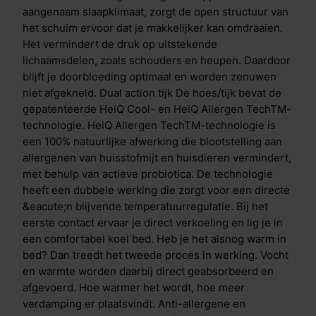
Motion is de Aqua- en Copper Coating in de toplaag.
aangenaam slaapklimaat, zorgt de open structuur van
De Aqua Coating is een gepatenteerde coating
het schuim ervoor dat je makkelijker kan omdraaien.
bovenop de traagschuim toplaag. Deze coating heeft
Het vermindert de druk op uitstekende
een krachtig verkoelend effect, dit voel je direct
lichaamsdelen, zoals schouders en heupen. Daardoor
wanneer je het matras aanraakt. De laag is ademend
blijft je doorbloeding optimaal en worden zenuwen
en flexibel, waardoor je comfortabel slaapt. Door het
niet afgekneld. Dual action tijk De hoes/tijk bevat de
toevoegen van deze laag ben je verzekerd van de
gepatenteerde HeiQ Cool- en HeiQ Allergen TechTM-
juiste temperatuur gedurende de nacht. De
technologie. HeiQ Allergen TechTM-technologie is
koperdeeltjes in de Copper Coating zorgen voor
een 100% natuurlijke afwerking die blootstelling aan
actieve bescherming tegen bacteri&euml;n. Wanneer
allergenen van huisstofmijt en huisdieren vermindert,
bacteri&euml;n op koper terechtkomen na
met behulp van actieve probiotica. De technologie
bijvoorbeeld lichamelijk contact, hoesten of niezen
heeft een dubbele werking die zorgt voor een directe
komen er koperionen vrij. Deze ionen worden
&eacute;n blijvende temperatuurregulatie. Bij het
opgenomen in de bacteri&euml;n waardoor ze
eerste contact ervaar je direct verkoeling en lig je in
worden vernietigd. Zo blijft het matras dankzij deze
een comfortabel koel bed. Heb je het alsnog warm in
gepatenteerde technologie altijd fris. Verschil Cool
bed? Dan treedt het tweede proces in werking. Vocht
Motion 1 & Cool Motion 2 De Cool Motion 1 en Cool
en warmte worden daarbij direct geabsorbeerd en
Motion 2 matrassen hebben dezelfde opbouw, de
afgevoerd. Hoe warmer het wordt, hoe meer
matrassen verschillen enkel in de traagschuim
verdamping er plaatsvindt. Anti-allergene en