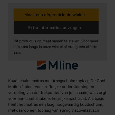
verkoelend Cool Motion 2 matras De Cool Motion 2 is
als volgt opgebouwd: Antislip laag Om te voorkomen
Maak een afspraak in de winkel
dat het matras gaat verschuiven zit aan de onderkant
een ventilerende antislip laag. Geprofileerd
koudschuim De basislaag van koudschuim is
Extra informatie aanvragen
gezoneerd, hierdoor wordt je hele lichaam op de
juiste plekken ondersteund. Koudschuim wordt ook
Dit product is op maat samen te stellen. Voor meer
wel High Resilience schuim genoemd, omdat het
info kom langs in onze winkel of vraag een offerte
zorgt voor goede veerkrachtigheid en een
aan.
comfortabele tegendruk. Doordat het schuim redelijk
compact is, heeft het ook een lange levensduur. De
insnijdingen in het schuim zorgen naast de zonering
ook voor extra ventilatie en een goede vochtregulatie.
Traagschuim toplaag De traagschuim toplaag op de
Koudschuim matras met traagschuim toplaag De Cool
Cool Motion 1 vermindert de druk op heup en
Motion 1 biedt voortreffelijke ondersteuning en
schouder. Dit traagschuim, ook wel visco-elastisch
verdeling van de drukpunten van je lichaam, wat zorgt
schuim genoemd, laat warmte en vocht beter door
voor een comfortabele, heerlijke nachtrust. Als basis
dan traditioneel schuim, terwijl je wel profiteert van
heeft het matras een laag hoogwaardig koudschuim,
dezelfde drukverlagende eigenschappen. Naast een
met daarop een toplaag van stevig visco-elastisch