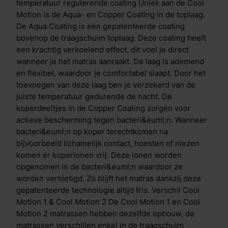
toplaag. De Cool Motion 1 heeft een zachte toplaag,
temperatuur regulerende coating Uniek aan de Cool
terwijl de Cool Motion 2 een stevige toplaag heeft.
Motion is de Aqua- en Copper Coating in de toplaag.
De Aqua Coating is een gepatenteerde coating
bovenop de traagschuim toplaag. Deze coating heeft
een krachtig verkoelend effect, dit voel je direct
wanneer je het matras aanraakt. De laag is ademend
en flexibel, waardoor je comfortabel slaapt. Door het
toevoegen van deze laag ben je verzekerd van de
juiste temperatuur gedurende de nacht. De
koperdeeltjes in de Copper Coating zorgen voor
actieve bescherming tegen bacteri&euml;n. Wanneer
bacteri&euml;n op koper terechtkomen na
bijvoorbeeld lichamelijk contact, hoesten of niezen
komen er koperionen vrij. Deze ionen worden
opgenomen in de bacteri&euml;n waardoor ze
worden vernietigd. Zo blijft het matras dankzij deze
gepatenteerde technologie altijd fris. Verschil Cool
Motion 1 & Cool Motion 2 De Cool Motion 1 en Cool
Motion 2 matrassen hebben dezelfde opbouw, de
matrassen verschillen enkel in de traagschuim