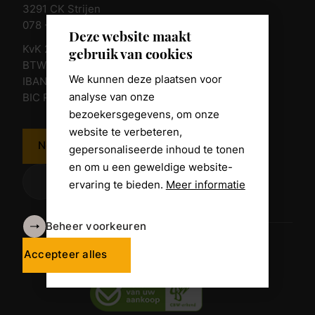
3291 CK Strijen
078 - 674 84 85
Deze website maakt
KvK 23011135
gebruik van cookies
BTW nr. NL 805098938.B.01
We kunnen deze plaatsen voor
IBAN NL10 RABO 0361 8039 58
analyse van onze
BIC RABONL2U
bezoekersgegevens, om onze
website te verbeteren,
Neem contact op
gepersonaliseerde inhoud te tonen
en om u een geweldige website-
ervaring te bieden.
Meer informatie
Beheer voorkeuren
Algemene voorwaarden
Disclaimer
Accepteer alles
Privacy Policy