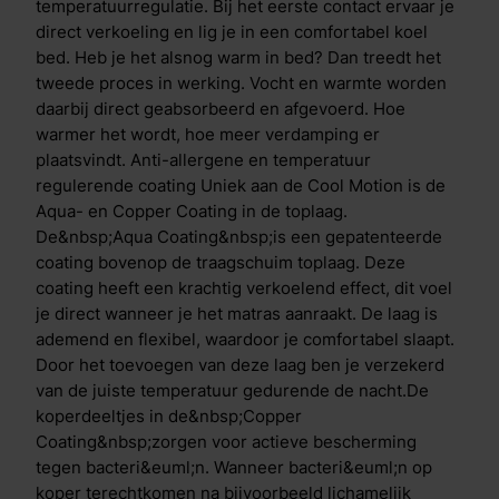
contact, hoesten of niezen komen er koperionen vrij.
temperatuurregulatie. Bij het eerste contact ervaar je
Deze ionen worden opgenomen in de bacteri&euml;n
direct verkoeling en lig je in een comfortabel koel
waardoor ze worden vernietigd. Zo blijft het matras
bed. Heb je het alsnog warm in bed? Dan treedt het
dankzij deze gepatenteerde technologie altijd fris.
tweede proces in werking. Vocht en warmte worden
Verschil Cool Motion 3 & Cool Motion 4 De Cool
daarbij direct geabsorbeerd en afgevoerd. Hoe
Motion 3 en Cool Motion 4 matrassen hebben
warmer het wordt, hoe meer verdamping er
dezelfde opbouw, de matrassen verschillen enkel in
plaatsvindt. Anti-allergene en temperatuur
de Clima Support laag en de traagschuim toplaag. De
regulerende coating Uniek aan de Cool Motion is de
Cool Motion 3 heeft een zachte tussen- en toplaag,
Aqua- en Copper Coating in de toplaag.
terwijl de Cool Motion 4 een stevige tussen- en
De&nbsp;Aqua Coating&nbsp;is een gepatenteerde
toplaag heeft.
coating bovenop de traagschuim toplaag. Deze
coating heeft een krachtig verkoelend effect, dit voel
je direct wanneer je het matras aanraakt. De laag is
ademend en flexibel, waardoor je comfortabel slaapt.
Door het toevoegen van deze laag ben je verzekerd
van de juiste temperatuur gedurende de nacht.De
koperdeeltjes in de&nbsp;Copper
Coating&nbsp;zorgen voor actieve bescherming
tegen bacteri&euml;n. Wanneer bacteri&euml;n op
koper terechtkomen na bijvoorbeeld lichamelijk