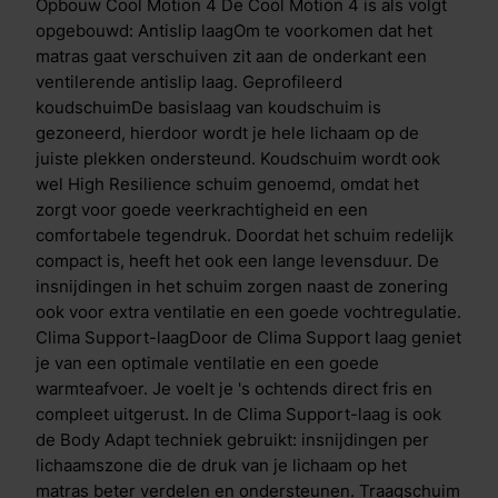
toplaagDe traagschuim toplaag vermindert druk op
Opbouw Cool Motion 4 De Cool Motion 4 is als volgt
heup en schouder. Dit visco-elastisch schuim laat
opgebouwd: Antislip laagOm te voorkomen dat het
warmte en vocht beter door dan traditioneel schuim,
matras gaat verschuiven zit aan de onderkant een
terwijl je wel profiteert van dezelfde drukverlagende
ventilerende antislip laag. Geprofileerd
eigenschappen. De open structuur van het schuim
koudschuimDe basislaag van koudschuim is
ervoor dat je makkelijker kan omdraaien en
gezoneerd, hierdoor wordt je hele lichaam op de
vermindert druk op uitstekende lichaamsdelen, zoals
juiste plekken ondersteund. Koudschuim wordt ook
schouders en heupen. Daardoor blijft je doorbloeding
wel High Resilience schuim genoemd, omdat het
optimaal en worden zenuwen niet afgekneld. De
zorgt voor goede veerkrachtigheid en een
speciale insnijdingen per lichaamszone zorgen voor
comfortabele tegendruk. Doordat het schuim redelijk
een voortreffelijke drukverdeling en een soepele
compact is, heeft het ook een lange levensduur. De
ondersteuning op maat. Dual action tijkDe hoes/tijk
insnijdingen in het schuim zorgen naast de zonering
bevat de gepatenteerde HeiQ Cool- en HeiQ Allergen
ook voor extra ventilatie en een goede vochtregulatie.
TechTM-technologie. HeiQ Allergen TechTM-
Clima Support-laagDoor de Clima Support laag geniet
technologie is een 100% natuurlijke afwerking die
je van een optimale ventilatie en een goede
blootstelling aan allergenen van huisstofmijt en
warmteafvoer. Je voelt je 's ochtends direct fris en
huisdieren vermindert, met behulp van actieve
compleet uitgerust. In de Clima Support-laag is ook
probiotica. De technologie heeft een dubbele werking
de Body Adapt techniek gebruikt: insnijdingen per
die zorgt voor een directe &eacute;n blijvende
lichaamszone die de druk van je lichaam op het
temperatuurregulatie. Bij het eerste contact ervaar je
matras beter verdelen en ondersteunen. Traagschuim