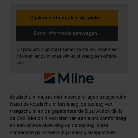
opgebouwd: Antislip laagOm te voorkomen dat het
matras gaat verschuiven zit aan de onderkant een
Maak een afspraak in de winkel
ventilerende antislip laag. Geprofileerd
koudschuimDe basislaag van koudschuim is
gezoneerd, hierdoor wordt je hele lichaam op de
Extra informatie aanvragen
juiste plekken ondersteund. Koudschuim wordt ook
wel High Resilience schuim genoemd, omdat het
Dit product is op maat samen te stellen. Voor meer
zorgt voor goede veerkrachtigheid en een
info kom langs in onze winkel of vraag een offerte
comfortabele tegendruk. Doordat het schuim redelijk
aan.
compact is, heeft het ook een lange levensduur. De
insnijdingen in het schuim zorgen naast de zonering
ook voor extra ventilatie en een goede vochtregulatie.
Clima Support-laagDoor de Clima Support laag geniet
je van een optimale ventilatie en een goede
Koudschuim matras met meerdere lagen traagschuim
warmteafvoer. Je voelt je 's ochtends direct fris en
Naast de koudschuim basislaag, de toplaag van
compleet uitgerust. In de Clima Support-laag is ook
traagschuim en de gepatenteerde Dual Action tijk is
de Body Adapt techniek gebruikt: insnijdingen per
de Cool Motion 4 voorzien van een extra comfortlaag
lichaamszone die de druk van je lichaam op het
en een unieke afwerking op de toplaag. Deze
matras beter verdelen en ondersteunen. Traagschuim
combinatie garandeert je jarenlang slaapplezier!