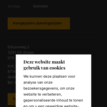
zondag
Gesloten
Aangepaste openingstijden
Edisonweg 2
3291 CK Strijen
078 - 674 84 85
Deze website maakt
KvK 23011135
gebruik van cookies
BTW nr. NL 805098938.B.01
We kunnen deze plaatsen voor
IBAN NL10 RABO 0361 8039 58
analyse van onze
BIC RABONL2U
bezoekersgegevens, om onze
website te verbeteren,
Neem contact op
gepersonaliseerde inhoud te tonen
en om u een geweldige website-