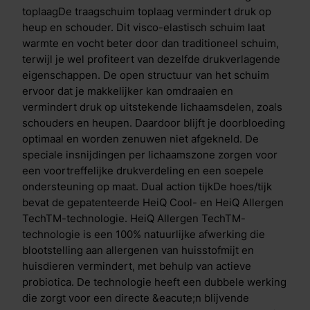
direct verkoeling en lig je in een comfortabel koel
toplaagDe traagschuim toplaag vermindert druk op
bed. Heb je het alsnog warm in bed? Dan treedt het
heup en schouder. Dit visco-elastisch schuim laat
tweede proces in werking. Vocht en warmte worden
warmte en vocht beter door dan traditioneel schuim,
daarbij direct geabsorbeerd en afgevoerd. Hoe
terwijl je wel profiteert van dezelfde drukverlagende
warmer het wordt, hoe meer verdamping er
eigenschappen. De open structuur van het schuim
plaatsvindt. Anti-allergene en temperatuur
ervoor dat je makkelijker kan omdraaien en
regulerende coating Uniek aan de Cool Motion is de
vermindert druk op uitstekende lichaamsdelen, zoals
Aqua- en Copper Coating in de toplaag.
schouders en heupen. Daardoor blijft je doorbloeding
De&nbsp;Aqua Coating&nbsp;is een gepatenteerde
optimaal en worden zenuwen niet afgekneld. De
coating bovenop de traagschuim toplaag. Deze
speciale insnijdingen per lichaamszone zorgen voor
coating heeft een krachtig verkoelend effect, dit voel
een voortreffelijke drukverdeling en een soepele
je direct wanneer je het matras aanraakt. De laag is
ondersteuning op maat. Dual action tijkDe hoes/tijk
ademend en flexibel, waardoor je comfortabel slaapt.
bevat de gepatenteerde HeiQ Cool- en HeiQ Allergen
Door het toevoegen van deze laag ben je verzekerd
TechTM-technologie. HeiQ Allergen TechTM-
van de juiste temperatuur gedurende de nacht.De
technologie is een 100% natuurlijke afwerking die
koperdeeltjes in de&nbsp;Copper
blootstelling aan allergenen van huisstofmijt en
Coating&nbsp;zorgen voor actieve bescherming
huisdieren vermindert, met behulp van actieve
tegen bacteri&euml;n. Wanneer bacteri&euml;n op
probiotica. De technologie heeft een dubbele werking
koper terechtkomen na bijvoorbeeld lichamelijk
die zorgt voor een directe &eacute;n blijvende