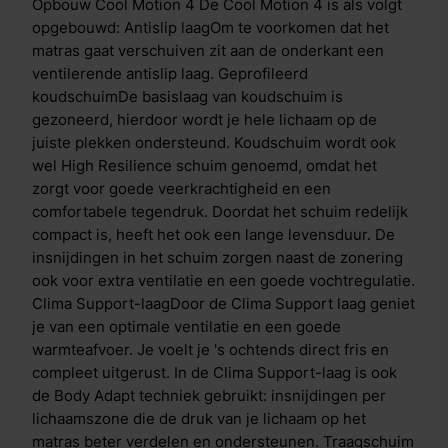
toplaagDe traagschuim toplaag vermindert druk op
Opbouw Cool Motion 4 De Cool Motion 4 is als volgt
heup en schouder. Dit visco-elastisch schuim laat
opgebouwd: Antislip laagOm te voorkomen dat het
warmte en vocht beter door dan traditioneel schuim,
matras gaat verschuiven zit aan de onderkant een
terwijl je wel profiteert van dezelfde drukverlagende
ventilerende antislip laag. Geprofileerd
eigenschappen. De open structuur van het schuim
koudschuimDe basislaag van koudschuim is
ervoor dat je makkelijker kan omdraaien en
gezoneerd, hierdoor wordt je hele lichaam op de
vermindert druk op uitstekende lichaamsdelen, zoals
juiste plekken ondersteund. Koudschuim wordt ook
schouders en heupen. Daardoor blijft je doorbloeding
wel High Resilience schuim genoemd, omdat het
optimaal en worden zenuwen niet afgekneld. De
zorgt voor goede veerkrachtigheid en een
speciale insnijdingen per lichaamszone zorgen voor
comfortabele tegendruk. Doordat het schuim redelijk
een voortreffelijke drukverdeling en een soepele
compact is, heeft het ook een lange levensduur. De
ondersteuning op maat. Dual action tijkDe hoes/tijk
insnijdingen in het schuim zorgen naast de zonering
bevat de gepatenteerde HeiQ Cool- en HeiQ Allergen
ook voor extra ventilatie en een goede vochtregulatie.
TechTM-technologie. HeiQ Allergen TechTM-
Clima Support-laagDoor de Clima Support laag geniet
technologie is een 100% natuurlijke afwerking die
je van een optimale ventilatie en een goede
blootstelling aan allergenen van huisstofmijt en
warmteafvoer. Je voelt je 's ochtends direct fris en
huisdieren vermindert, met behulp van actieve
compleet uitgerust. In de Clima Support-laag is ook
probiotica. De technologie heeft een dubbele werking
de Body Adapt techniek gebruikt: insnijdingen per
die zorgt voor een directe &eacute;n blijvende
lichaamszone die de druk van je lichaam op het
temperatuurregulatie. Bij het eerste contact ervaar je
matras beter verdelen en ondersteunen. Traagschuim