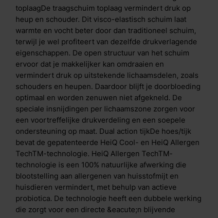
direct verkoeling en lig je in een comfortabel koel
toplaagDe traagschuim toplaag vermindert druk op
bed. Heb je het alsnog warm in bed? Dan treedt het
heup en schouder. Dit visco-elastisch schuim laat
tweede proces in werking. Vocht en warmte worden
warmte en vocht beter door dan traditioneel schuim,
daarbij direct geabsorbeerd en afgevoerd. Hoe
terwijl je wel profiteert van dezelfde drukverlagende
warmer het wordt, hoe meer verdamping er
eigenschappen. De open structuur van het schuim
plaatsvindt. Anti-allergene en temperatuur
ervoor dat je makkelijker kan omdraaien en
regulerende coating Uniek aan de Cool Motion is de
vermindert druk op uitstekende lichaamsdelen, zoals
Aqua- en Copper Coating in de toplaag.
schouders en heupen. Daardoor blijft je doorbloeding
De&nbsp;Aqua Coating&nbsp;is een gepatenteerde
optimaal en worden zenuwen niet afgekneld. De
coating bovenop de traagschuim toplaag. Deze
speciale insnijdingen per lichaamszone zorgen voor
coating heeft een krachtig verkoelend effect, dit voel
een voortreffelijke drukverdeling en een soepele
je direct wanneer je het matras aanraakt. De laag is
ondersteuning op maat. Dual action tijkDe hoes/tijk
ademend en flexibel, waardoor je comfortabel slaapt.
bevat de gepatenteerde HeiQ Cool- en HeiQ Allergen
Door het toevoegen van deze laag ben je verzekerd
TechTM-technologie. HeiQ Allergen TechTM-
van de juiste temperatuur gedurende de nacht.De
technologie is een 100% natuurlijke afwerking die
koperdeeltjes in de&nbsp;Copper
blootstelling aan allergenen van huisstofmijt en
Coating&nbsp;zorgen voor actieve bescherming
huisdieren vermindert, met behulp van actieve
tegen bacteri&euml;n. Wanneer bacteri&euml;n op
probiotica. De technologie heeft een dubbele werking
koper terechtkomen na bijvoorbeeld lichamelijk
die zorgt voor een directe &eacute;n blijvende