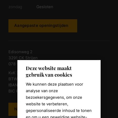
zondag
Gesloten
Aangepaste openingstijden
Edisonweg 2
3291 CK Strijen
078 - 674 84 85
Deze website maakt
KvK 23011135
gebruik van cookies
BTW nr. NL 805098938.B.01
We kunnen deze plaatsen voor
IBAN NL10 RABO 0361 8039 58
analyse van onze
BIC RABONL2U
bezoekersgegevens, om onze
website te verbeteren,
Neem contact op
gepersonaliseerde inhoud te tonen
en om u een geweldige website-