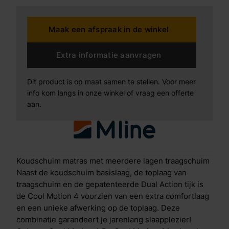
opgebouwd: Antislip laagOm te voorkomen dat het
matras gaat verschuiven zit aan de onderkant een
Maak een afspraak in de winkel
ventilerende antislip laag. Geprofileerd
koudschuimDe basislaag van koudschuim is
gezoneerd, hierdoor wordt je hele lichaam op de
Extra informatie aanvragen
juiste plekken ondersteund. Koudschuim wordt ook
wel High Resilience schuim genoemd, omdat het
Dit product is op maat samen te stellen. Voor meer
zorgt voor goede veerkrachtigheid en een
info kom langs in onze winkel of vraag een offerte
comfortabele tegendruk. Doordat het schuim redelijk
aan.
compact is, heeft het ook een lange levensduur. De
insnijdingen in het schuim zorgen naast de zonering
ook voor extra ventilatie en een goede vochtregulatie.
Clima Support-laagDoor de Clima Support laag geniet
je van een optimale ventilatie en een goede
Koudschuim matras met meerdere lagen traagschuim
warmteafvoer. Je voelt je 's ochtends direct fris en
Naast de koudschuim basislaag, de toplaag van
compleet uitgerust. In de Clima Support-laag is ook
traagschuim en de gepatenteerde Dual Action tijk is
de Body Adapt techniek gebruikt: insnijdingen per
de Cool Motion 4 voorzien van een extra comfortlaag
lichaamszone die de druk van je lichaam op het
en een unieke afwerking op de toplaag. Deze
matras beter verdelen en ondersteunen. Traagschuim
combinatie garandeert je jarenlang slaapplezier!