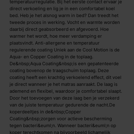
contact, hoesten of niezen komen er koperionen vrij.
temperatuurregulatie. Bij het eerste contact ervaar je
Deze ionen worden opgenomen in de bacteri&euml;n
direct verkoeling en lig je in een comfortabel koel
waardoor ze worden vernietigd. Zo blijft het matras
bed. Heb je het alsnog warm in bed? Dan treedt het
dankzij deze gepatenteerde technologie altijd fris.
tweede proces in werking. Vocht en warmte worden
Verschil Cool Motion 3 & Cool Motion 4 De Cool
daarbij direct geabsorbeerd en afgevoerd. Hoe
Motion 3 en Cool Motion 4 matrassen hebben
warmer het wordt, hoe meer verdamping er
dezelfde opbouw, de matrassen verschillen enkel in
plaatsvindt. Anti-allergene en temperatuur
de Clima Support laag en de traagschuim toplaag. De
regulerende coating Uniek aan de Cool Motion is de
Cool Motion 3 heeft een zachte tussen- en toplaag,
Aqua- en Copper Coating in de toplaag.
terwijl de Cool Motion 4 een stevige tussen- en
De&nbsp;Aqua Coating&nbsp;is een gepatenteerde
toplaag heeft.
coating bovenop de traagschuim toplaag. Deze
coating heeft een krachtig verkoelend effect, dit voel
je direct wanneer je het matras aanraakt. De laag is
ademend en flexibel, waardoor je comfortabel slaapt.
Door het toevoegen van deze laag ben je verzekerd
van de juiste temperatuur gedurende de nacht.De
koperdeeltjes in de&nbsp;Copper
Coating&nbsp;zorgen voor actieve bescherming
tegen bacteri&euml;n. Wanneer bacteri&euml;n op
koper terechtkomen na bijvoorbeeld lichamelijk