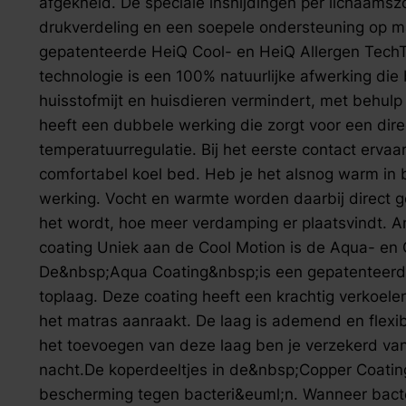
afgekneld. De speciale insnijdingen per lichaamszo
drukverdeling en een soepele ondersteuning op maa
gepatenteerde HeiQ Cool- en HeiQ Allergen Tech
technologie is een 100% natuurlijke afwerking die 
huisstofmijt en huisdieren vermindert, met behulp 
heeft een dubbele werking die zorgt voor een dire
temperatuurregulatie. Bij het eerste contact ervaar 
comfortabel koel bed. Heb je het alsnog warm in 
werking. Vocht en warmte worden daarbij direct
het wordt, hoe meer verdamping er plaatsvindt. A
coating Uniek aan de Cool Motion is de Aqua- en 
De&nbsp;Aqua Coating&nbsp;is een gepatenteerd
toplaag. Deze coating heeft een krachtig verkoelend
het matras aanraakt. De laag is ademend en flexib
het toevoegen van deze laag ben je verzekerd va
nacht.De koperdeeltjes in de&nbsp;Copper Coatin
bescherming tegen bacteri&euml;n. Wanneer bact