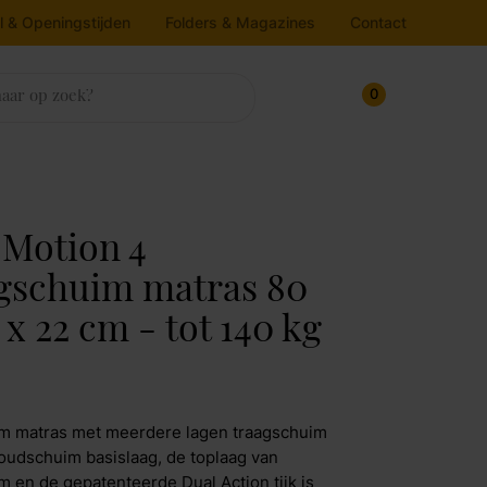
l & Openingstijden
Folders & Magazines
Contact
0
sten
trassen & Bedbodems
rlichting
ukens
house
nnenkijken bij
 Motion 4
ampen
oekenkasten
atrassen
gschuim matras 80
Line
edbodems
loerlamp
ressoirs
 x 22 cm - tot 140 kg
v dressoirs
oppers
lafondlamp
Maak afspraak
rtel Living
itrinekasten
andlamp
afellamp
pbergkasten
jkos
m matras met meerdere lagen traagschuim
chtbron
Maak afspraak
oudschuim basislaag, de toplaag van
molla Iofo
m en de gepatenteerde Dual Action tijk is