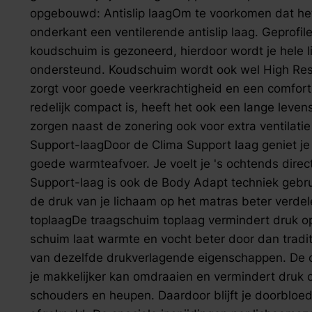
zoek naar inspiratie voor uw woning? Maak direct een een a
opgebouwd: Antislip laagOm te voorkomen dat het
onderkant een ventilerende antislip laag. Geprof
koudschuim is gezoneerd, hierdoor wordt je hele l
ondersteund. Koudschuim wordt ook wel High Res
zorgt voor goede veerkrachtigheid en een comfor
redelijk compact is, heeft het ook een lange leven
zorgen naast de zonering ook voor extra ventilati
Support-laagDoor de Clima Support laag geniet je 
goede warmteafvoer. Je voelt je 's ochtends direct
Support-laag is ook de Body Adapt techniek gebrui
de druk van je lichaam op het matras beter verd
toplaagDe traagschuim toplaag vermindert druk op
schuim laat warmte en vocht beter door dan traditio
van dezelfde drukverlagende eigenschappen. De o
je makkelijker kan omdraaien en vermindert druk 
schouders en heupen. Daardoor blijft je doorbloe