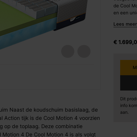
de Cool Mo
barkrukken
en een uni
Karpi
Be
eetstoelen
combinatie
Lees meer 
Opbouw Coo
armstoelen
opgebouwd: Antislip laagOm te voorkomen
Norma
Se
matras gaa
€
1.699,
ventilerend
Sit Design
Va
koudschui
gezoneerd,
M
juiste ple
Wiemann
AM
fspraak voor gratis interieuradvies.
fspraak voor gratis interieuradvies.
fspraak voor gratis interieuradvies.
wel High 
zorgt voor
Mahoton
Te
comfortabe
compact is
Dit prod
insnijding
info kom
Eleonora
By
uim Naast de koudschuim basislaag, de
ook voor e
aan.
Action tijk is de Cool Motion 4 voorzien
vochtregul
Support la
g op de toplaag. Deze combinatie
een goede 
 Motion 4 De Cool Motion 4 is als volgt