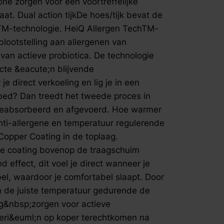
ne zorgen voor een voortreffelijke
blootstell
t. Dual action tijkDe hoes/tijk bevat de
huisdieren
TM-technologie. HeiQ Allergen TechTM-
probiotica
blootstelling aan allergenen van
die zorgt 
van actieve probiotica. De technologie
temperatuur
direct verk
cte &eacute;n blijvende
bed. Heb j
je direct verkoeling en lig je in een
tweede pr
bed? Dan treedt het tweede proces in
daarbij di
 geabsorbeerd en afgevoerd. Hoe warmer
warmer he
nti-allergene en temperatuur regulerende
plaatsvindt. Anti-allergene en temper
Copper Coating in de toplaag.
regulerend
Aqua- en C
e coating bovenop de traagschuim
De&nbsp;A
 effect, dit voel je direct wanneer je
coating bo
el, waardoor je comfortabel slaapt. Door
coating hee
n de juiste temperatuur gedurende de
je direct w
g&nbsp;zorgen voor actieve
ademend en
Door het t
eri&euml;n op koper terechtkomen na