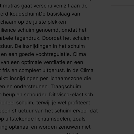
direct fris
fspraak voor gratis interieuradvies.
 matras gaat verschuiven zit aan de
Support-la
ileerd koudschuimDe basislaag van
insnijding
ichaam op de juiste plekken
lichaam op
ilience schuim genoemd, omdat het
ondersteu
toplaag ve
tabele tegendruk. Doordat het schuim
visco-elas
sduur. De insnijdingen in het schuim
door dan tr
e en een goede vochtregulatie. Clima
van dezel
van een optimale ventilatie en een
open struc
 fris en compleet uitgerust. In de Clima
makkelijke
uitstekend
kt: insnijdingen per lichaamszone die
heupen. Da
elen en ondersteunen. Traagschuim
worden zen
 heup en schouder. Dit visco-elastisch
insnijding
neel schuim, terwijl je wel profiteert
voortreffe
pen structuur van het schuim ervoor dat
ondersteun
op uitstekende lichaamsdelen, zoals
bevat de g
TechTM-te
ding optimaal en worden zenuwen niet
technologi