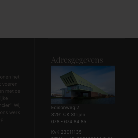
Adresgegevens
wonen het
t voeren
en met de
ijke
cier”. Wij
Edisonweg 2
 ons werk
3291 CK Strijen
op.
078 - 674 84 85
KvK 23011135