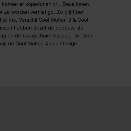
van de jui
n komen er koperionen vrij. Deze ionen
koperdeel
e worden vernietigd. Zo blijft het
Coating&n
jd fris. Verschil Cool Motion 3 & Cool
tegen bact
rassen hebben dezelfde opbouw, de
koper tere
aag en de traagschuim toplaag. De Cool
contact, h
Deze ione
wijl de Cool Motion 4 een stevige
waardoor z
dankzij dez
Verschil C
Motion 3 
dezelfde o
de Clima S
Cool Motio
terwijl de
toplaag hee