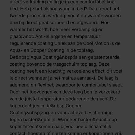
Deze ionen worden opgenomen in de bacteri&euml;n
direct verkoeling en lig je in een comfortabel koel
waardoor ze worden vernietigd. Zo blijft het matras
bed. Heb je het alsnog warm in bed? Dan treedt het
dankzij deze gepatenteerde technologie altijd fris.
tweede proces in werking. Vocht en warmte worden
Verschil Cool Motion 5 & Cool Motion 6 De Cool
daarbij direct geabsorbeerd en afgevoerd. Hoe
Motion 5 en Cool Motion 6 matrassen hebben
warmer het wordt, hoe meer verdamping er
dezelfde opbouw, de matrassen verschillen enkel in
plaatsvindt. Anti-allergene en temperatuur
de stevigheid van de pocketveer, Clima Support laag
regulerende coating Uniek aan de Cool Motion is de
en traagschuim toplaag. De Cool Motion 5 heeft een
Aqua- en Copper Coating in de toplaag.
zachte pocketveer, tussen- en toplaag, terwijl de Cool
De&nbsp;Aqua Coating&nbsp;is een gepatenteerde
Motion 6 een stevige pocketveer, tussen- en toplaag
coating bovenop de traagschuim toplaag. Deze
heeft.
coating heeft een krachtig verkoelend effect, dit voel
je direct wanneer je het matras aanraakt. De laag is
ademend en flexibel, waardoor je comfortabel slaapt.
Door het toevoegen van deze laag ben je verzekerd
van de juiste temperatuur gedurende de nacht.De
koperdeeltjes in de&nbsp;Copper
Coating&nbsp;zorgen voor actieve bescherming
tegen bacteri&euml;n. Wanneer bacteri&euml;n op
koper terechtkomen na bijvoorbeeld lichamelijk
contact, hoesten of niezen komen er koperionen vrij.