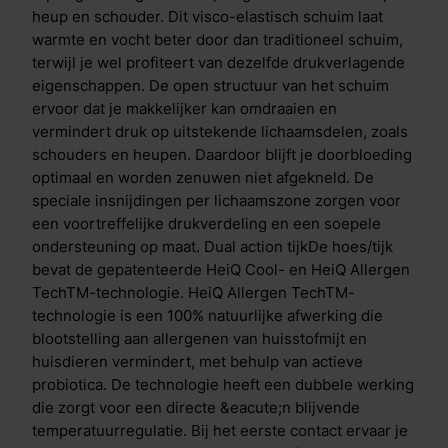
bed. Heb je het alsnog warm in bed? Dan treedt het
heup en schouder. Dit visco-elastisch schuim laat
tweede proces in werking. Vocht en warmte worden
warmte en vocht beter door dan traditioneel schuim,
daarbij direct geabsorbeerd en afgevoerd. Hoe
terwijl je wel profiteert van dezelfde drukverlagende
warmer het wordt, hoe meer verdamping er
eigenschappen. De open structuur van het schuim
plaatsvindt. Anti-allergene en temperatuur
ervoor dat je makkelijker kan omdraaien en
regulerende coating Uniek aan de Cool Motion is de
vermindert druk op uitstekende lichaamsdelen, zoals
Aqua- en Copper Coating in de toplaag.
schouders en heupen. Daardoor blijft je doorbloeding
De&nbsp;Aqua Coating&nbsp;is een gepatenteerde
optimaal en worden zenuwen niet afgekneld. De
coating bovenop de traagschuim toplaag. Deze
speciale insnijdingen per lichaamszone zorgen voor
coating heeft een krachtig verkoelend effect, dit voel
een voortreffelijke drukverdeling en een soepele
je direct wanneer je het matras aanraakt. De laag is
ondersteuning op maat. Dual action tijkDe hoes/tijk
ademend en flexibel, waardoor je comfortabel slaapt.
bevat de gepatenteerde HeiQ Cool- en HeiQ Allergen
Door het toevoegen van deze laag ben je verzekerd
TechTM-technologie. HeiQ Allergen TechTM-
van de juiste temperatuur gedurende de nacht.De
technologie is een 100% natuurlijke afwerking die
koperdeeltjes in de&nbsp;Copper
blootstelling aan allergenen van huisstofmijt en
Coating&nbsp;zorgen voor actieve bescherming
huisdieren vermindert, met behulp van actieve
tegen bacteri&euml;n. Wanneer bacteri&euml;n op
probiotica. De technologie heeft een dubbele werking
koper terechtkomen na bijvoorbeeld lichamelijk
die zorgt voor een directe &eacute;n blijvende
contact, hoesten of niezen komen er koperionen vrij.
temperatuurregulatie. Bij het eerste contact ervaar je