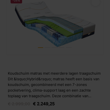
-25%
Koudschuim matras met meerdere lagen traagschuim
Dit &lsquo;Hybrid&rsquo; matras heeft een basis van
koudschuim, gecombineerd met een 7-zones
pocketvering, clima-support laag en een zachte
toplaag van traagschuim. Deze combinatie van
pocketveer en schuim voegt het beste van twee
€
2.999,
00
€
2.249,
25
werelden samen en geeft optimaal comfort en