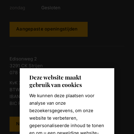
zondag
Gesloten
Aangepaste openingstijden
Edisonweg 2
3291 CK Strijen
078 - 674 84 85
Deze website maakt
KvK 23011135
gebruik van cookies
BTW nr. NL 805098938.B.01
We kunnen deze plaatsen voor
IBAN NL10 RABO 0361 8039 58
analyse van onze
BIC RABONL2U
bezoekersgegevens, om onze
website te verbeteren,
Neem contact op
gepersonaliseerde inhoud te tonen
en om u een geweldige website-