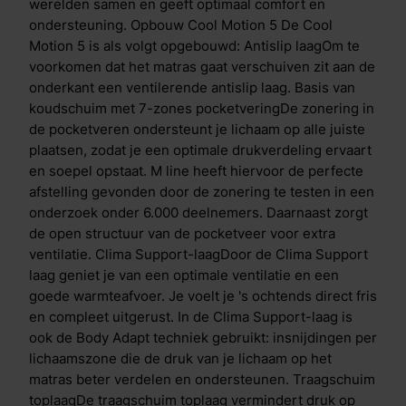
heup en schouder. Dit visco-elastisch schuim laat
werelden samen en geeft optimaal comfort en
warmte en vocht beter door dan traditioneel schuim,
ondersteuning. Opbouw Cool Motion 5 De Cool
terwijl je wel profiteert van dezelfde drukverlagende
Motion 5 is als volgt opgebouwd: Antislip laagOm te
eigenschappen. De open structuur van het schuim
voorkomen dat het matras gaat verschuiven zit aan de
ervoor dat je makkelijker kan omdraaien en
onderkant een ventilerende antislip laag. Basis van
vermindert druk op uitstekende lichaamsdelen, zoals
koudschuim met 7-zones pocketveringDe zonering in
schouders en heupen. Daardoor blijft je doorbloeding
de pocketveren ondersteunt je lichaam op alle juiste
optimaal en worden zenuwen niet afgekneld. De
plaatsen, zodat je een optimale drukverdeling ervaart
speciale insnijdingen per lichaamszone zorgen voor
en soepel opstaat. M line heeft hiervoor de perfecte
een voortreffelijke drukverdeling en een soepele
afstelling gevonden door de zonering te testen in een
ondersteuning op maat. Dual action tijkDe hoes/tijk
onderzoek onder 6.000 deelnemers. Daarnaast zorgt
bevat de gepatenteerde HeiQ Cool- en HeiQ Allergen
de open structuur van de pocketveer voor extra
TechTM-technologie. HeiQ Allergen TechTM-
ventilatie. Clima Support-laagDoor de Clima Support
technologie is een 100% natuurlijke afwerking die
laag geniet je van een optimale ventilatie en een
blootstelling aan allergenen van huisstofmijt en
goede warmteafvoer. Je voelt je 's ochtends direct fris
huisdieren vermindert, met behulp van actieve
en compleet uitgerust. In de Clima Support-laag is
probiotica. De technologie heeft een dubbele werking
ook de Body Adapt techniek gebruikt: insnijdingen per
die zorgt voor een directe &eacute;n blijvende
lichaamszone die de druk van je lichaam op het
temperatuurregulatie. Bij het eerste contact ervaar je
matras beter verdelen en ondersteunen. Traagschuim
direct verkoeling en lig je in een comfortabel koel
toplaagDe traagschuim toplaag vermindert druk op