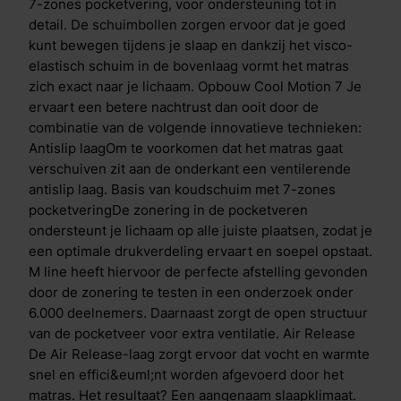
Iedere nacht weer. Clima Support-laagDoor de Clima
7-zones pocketvering, voor ondersteuning tot in
Support laag geniet je van een optimale ventilatie en
detail. De schuimbollen zorgen ervoor dat je goed
een goede warmteafvoer. Je voelt je 's ochtends
kunt bewegen tijdens je slaap en dankzij het visco-
direct fris en compleet uitgerust. In de Clima Support-
elastisch schuim in de bovenlaag vormt het matras
laag is ook de Body Adapt techniek gebruikt:
zich exact naar je lichaam. Opbouw Cool Motion 7 Je
insnijdingen per lichaamszone die de druk van je
ervaart een betere nachtrust dan ooit door de
lichaam op het matras beter verdelen en
combinatie van de volgende innovatieve technieken:
ondersteunen. Dynamic SupportDe ballen in het
Antislip laagOm te voorkomen dat het matras gaat
matras zorgen voor extra wendbaarheid in bed, je
verschuiven zit aan de onderkant een ventilerende
draait een stuk gemakkelijk. Uit onderzoek blijkt dat
antislip laag. Basis van koudschuim met 7-zones
ieder mens per nacht gemiddeld 80 keer van houding
pocketveringDe zonering in de pocketveren
verandert. Dit doen we om onze bloedcirculatie op
ondersteunt je lichaam op alle juiste plaatsen, zodat je
peil te houden en soepeler wakker te worden.
een optimale drukverdeling ervaart en soepel opstaat.
Traagschuim toplaagDe traagschuim toplaag
M line heeft hiervoor de perfecte afstelling gevonden
vermindert druk op heup en schouder. Dit visco-
door de zonering te testen in een onderzoek onder
elastisch schuim laat warmte en vocht beter door dan
6.000 deelnemers. Daarnaast zorgt de open structuur
traditioneel schuim, terwijl je wel profiteert van
van de pocketveer voor extra ventilatie. Air Release
dezelfde drukverlagende eigenschappen. De open
De Air Release-laag zorgt ervoor dat vocht en warmte
structuur van het schuim ervoor dat je makkelijker kan
snel en effici&euml;nt worden afgevoerd door het
omdraaien en vermindert druk op uitstekende
matras. Het resultaat? Een aangenaam slaapklimaat.