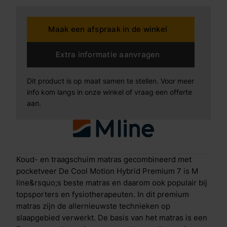
detail. De schuimbollen zorgen ervoor dat je goed
kunt bewegen tijdens je slaap en dankzij het visco-
Maak een afspraak in de winkel
elastisch schuim in de bovenlaag vormt het matras
zich exact naar je lichaam. Opbouw Cool Motion 7 Je
ervaart een betere nachtrust dan ooit door de
Extra informatie aanvragen
combinatie van de volgende innovatieve technieken:
Antislip laagOm te voorkomen dat het matras gaat
Dit product is op maat samen te stellen. Voor meer
verschuiven zit aan de onderkant een ventilerende
info kom langs in onze winkel of vraag een offerte
antislip laag. Basis van koudschuim met 7-zones
aan.
pocketveringDe zonering in de pocketveren
ondersteunt je lichaam op alle juiste plaatsen, zodat je
een optimale drukverdeling ervaart en soepel opstaat.
M line heeft hiervoor de perfecte afstelling gevonden
door de zonering te testen in een onderzoek onder
Koud- en traagschuim matras gecombineerd met
6.000 deelnemers. Daarnaast zorgt de open structuur
pocketveer De Cool Motion Hybrid Premium 7 is M
van de pocketveer voor extra ventilatie. Air Release
line&rsquo;s beste matras en daarom ook populair bij
De Air Release-laag zorgt ervoor dat vocht en warmte
topsporters en fysiotherapeuten. In dit premium
snel en effici&euml;nt worden afgevoerd door het
matras zijn de allernieuwste technieken op
matras. Het resultaat? Een aangenaam slaapklimaat.
slaapgebied verwerkt. De basis van het matras is een