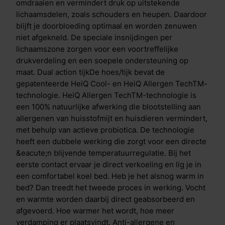
temperatuur regulerende coating Uniek aan de Cool
omdraaien en vermindert druk op uitstekende
Motion is de Aqua- en Copper Coating in de toplaag.
lichaamsdelen, zoals schouders en heupen. Daardoor
De&nbsp;Aqua Coating&nbsp;is een gepatenteerde
blijft je doorbloeding optimaal en worden zenuwen
coating bovenop de traagschuim toplaag. Deze
niet afgekneld. De speciale insnijdingen per
coating heeft een krachtig verkoelend effect, dit voel
lichaamszone zorgen voor een voortreffelijke
je direct wanneer je het matras aanraakt. De laag is
drukverdeling en een soepele ondersteuning op
ademend en flexibel, waardoor je comfortabel slaapt.
maat. Dual action tijkDe hoes/tijk bevat de
Door het toevoegen van deze laag ben je verzekerd
gepatenteerde HeiQ Cool- en HeiQ Allergen TechTM-
van de juiste temperatuur gedurende de nacht.De
technologie. HeiQ Allergen TechTM-technologie is
koperdeeltjes in de&nbsp;Copper
een 100% natuurlijke afwerking die blootstelling aan
Coating&nbsp;zorgen voor actieve bescherming
allergenen van huisstofmijt en huisdieren vermindert,
tegen bacteri&euml;n. Wanneer bacteri&euml;n op
met behulp van actieve probiotica. De technologie
koper terechtkomen na bijvoorbeeld lichamelijk
heeft een dubbele werking die zorgt voor een directe
contact, hoesten of niezen komen er koperionen vrij.
&eacute;n blijvende temperatuurregulatie. Bij het
Deze ionen worden opgenomen in de bacteri&euml;n
eerste contact ervaar je direct verkoeling en lig je in
waardoor ze worden vernietigd. Zo blijft het matras
een comfortabel koel bed. Heb je het alsnog warm in
dankzij deze gepatenteerde technologie altijd fris.
bed? Dan treedt het tweede proces in werking. Vocht
Verschil Cool Motion 7 & Cool Motion 8 De Cool
en warmte worden daarbij direct geabsorbeerd en
Motion 7 en Cool Motion 8 matrassen hebben
afgevoerd. Hoe warmer het wordt, hoe meer
dezelfde opbouw, de matrassen verschillen enkel in
verdamping er plaatsvindt. Anti-allergene en