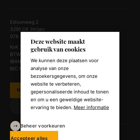
Edisonweg 2
3291 CK Strijen
078 - 674 84 85
Deze website maakt
KvK 23011135
gebruik van cookies
BTW nr. NL 805098938.B.01
We kunnen deze plaatsen voor
IBAN NL10 RABO 0361 8039 58
analyse van onze
BIC RABONL2U
bezoekersgegevens, om onze
website te verbeteren,
Neem contact op
gepersonaliseerde inhoud te tonen
en om u een geweldige website-
ervaring te bieden.
Meer informatie
Beheer voorkeuren
Algemene voorwaarden
Disclaimer
Accepteer alles