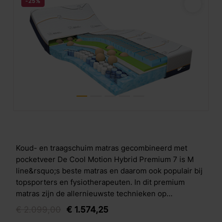
-25%
Koud- en traagschuim matras gecombineerd met
pocketveer De Cool Motion Hybrid Premium 7 is M
line&rsquo;s beste matras en daarom ook populair bij
topsporters en fysiotherapeuten. In dit premium
matras zijn de allernieuwste technieken op
slaapgebied verwerkt. De basis van het matras is een
€
2.099,
00
€
1.574,
25
7-zones pocketvering, voor ondersteuning tot in