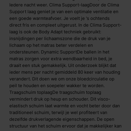
lichaamsdelen, zoals schouders en heupen. Daardoor
Iedere nacht weer. Clima Support-laagDoor de Clima
blijft je doorbloeding optimaal en worden zenuwen
Support laag geniet je van een optimale ventilatie en
niet afgekneld. De speciale insnijdingen per
een goede warmteafvoer. Je voelt je 's ochtends
lichaamszone zorgen voor een voortreffelijke
direct fris en compleet uitgerust. In de Clima Support-
drukverdeling en een soepele ondersteuning op
laag is ook de Body Adapt techniek gebruikt:
maat. Dual action tijkDe hoes/tijk bevat de
insnijdingen per lichaamszone die de druk van je
gepatenteerde HeiQ Cool- en HeiQ Allergen TechTM-
lichaam op het matras beter verdelen en
technologie. HeiQ Allergen TechTM-technologie is
ondersteunen. Dynamic SupportDe ballen in het
een 100% natuurlijke afwerking die blootstelling aan
matras zorgen voor extra wendbaarheid in bed, je
allergenen van huisstofmijt en huisdieren vermindert,
draait een stuk gemakkelijk. Uit onderzoek blijkt dat
met behulp van actieve probiotica. De technologie
ieder mens per nacht gemiddeld 80 keer van houding
heeft een dubbele werking die zorgt voor een directe
verandert. Dit doen we om onze bloedcirculatie op
&eacute;n blijvende temperatuurregulatie. Bij het
peil te houden en soepeler wakker te worden.
eerste contact ervaar je direct verkoeling en lig je in
Traagschuim toplaagDe traagschuim toplaag
een comfortabel koel bed. Heb je het alsnog warm in
vermindert druk op heup en schouder. Dit visco-
bed? Dan treedt het tweede proces in werking. Vocht
elastisch schuim laat warmte en vocht beter door dan
en warmte worden daarbij direct geabsorbeerd en
traditioneel schuim, terwijl je wel profiteert van
afgevoerd. Hoe warmer het wordt, hoe meer
dezelfde drukverlagende eigenschappen. De open
verdamping er plaatsvindt. Anti-allergene en
structuur van het schuim ervoor dat je makkelijker kan