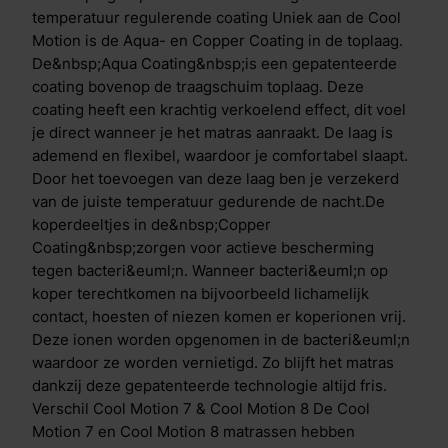
de stevigheid van de pocketveer, Clima Support laag
temperatuur regulerende coating Uniek aan de Cool
en traagschuim toplaag. De Cool Motion 7 heeft een
Motion is de Aqua- en Copper Coating in de toplaag.
zachte pocketveer, tussen- en toplaag, terwijl de Cool
De&nbsp;Aqua Coating&nbsp;is een gepatenteerde
Motion 8 een stevige pocketveer, tussen- en toplaag
coating bovenop de traagschuim toplaag. Deze
heeft.
coating heeft een krachtig verkoelend effect, dit voel
je direct wanneer je het matras aanraakt. De laag is
ademend en flexibel, waardoor je comfortabel slaapt.
Door het toevoegen van deze laag ben je verzekerd
van de juiste temperatuur gedurende de nacht.De
koperdeeltjes in de&nbsp;Copper
Coating&nbsp;zorgen voor actieve bescherming
tegen bacteri&euml;n. Wanneer bacteri&euml;n op
koper terechtkomen na bijvoorbeeld lichamelijk
contact, hoesten of niezen komen er koperionen vrij.
Deze ionen worden opgenomen in de bacteri&euml;n
waardoor ze worden vernietigd. Zo blijft het matras
dankzij deze gepatenteerde technologie altijd fris.
Verschil Cool Motion 7 & Cool Motion 8 De Cool
Motion 7 en Cool Motion 8 matrassen hebben