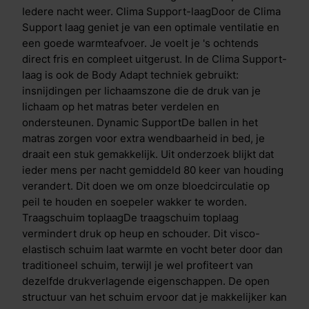
lichaamsdelen, zoals schouders en heupen. Daardoor
Iedere nacht weer. Clima Support-laagDoor de Clima
blijft je doorbloeding optimaal en worden zenuwen
Support laag geniet je van een optimale ventilatie en
niet afgekneld. De speciale insnijdingen per
een goede warmteafvoer. Je voelt je 's ochtends
lichaamszone zorgen voor een voortreffelijke
direct fris en compleet uitgerust. In de Clima Support-
drukverdeling en een soepele ondersteuning op
laag is ook de Body Adapt techniek gebruikt:
maat. Dual action tijkDe hoes/tijk bevat de
insnijdingen per lichaamszone die de druk van je
gepatenteerde HeiQ Cool- en HeiQ Allergen TechTM-
lichaam op het matras beter verdelen en
technologie. HeiQ Allergen TechTM-technologie is
ondersteunen. Dynamic SupportDe ballen in het
een 100% natuurlijke afwerking die blootstelling aan
matras zorgen voor extra wendbaarheid in bed, je
allergenen van huisstofmijt en huisdieren vermindert,
draait een stuk gemakkelijk. Uit onderzoek blijkt dat
met behulp van actieve probiotica. De technologie
ieder mens per nacht gemiddeld 80 keer van houding
heeft een dubbele werking die zorgt voor een directe
verandert. Dit doen we om onze bloedcirculatie op
&eacute;n blijvende temperatuurregulatie. Bij het
peil te houden en soepeler wakker te worden.
eerste contact ervaar je direct verkoeling en lig je in
Traagschuim toplaagDe traagschuim toplaag
een comfortabel koel bed. Heb je het alsnog warm in
vermindert druk op heup en schouder. Dit visco-
bed? Dan treedt het tweede proces in werking. Vocht
elastisch schuim laat warmte en vocht beter door dan
en warmte worden daarbij direct geabsorbeerd en
traditioneel schuim, terwijl je wel profiteert van
afgevoerd. Hoe warmer het wordt, hoe meer
dezelfde drukverlagende eigenschappen. De open
verdamping er plaatsvindt. Anti-allergene en
structuur van het schuim ervoor dat je makkelijker kan