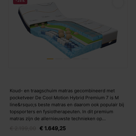
-25%
Koud- en traagschuim matras gecombineerd met
pocketveer De Cool Motion Hybrid Premium 7 is M
line&rsquo;s beste matras en daarom ook populair bij
topsporters en fysiotherapeuten. In dit premium
matras zijn de allernieuwste technieken op
slaapgebied verwerkt. De basis van het matras is een
€
2.199,
00
€
1.649,
25
7-zones pocketvering, voor ondersteuning tot in