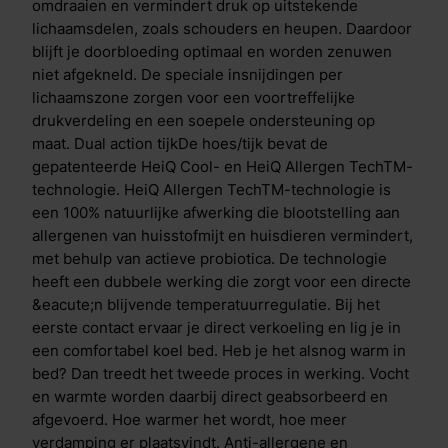
temperatuur regulerende coating Uniek aan de Cool
omdraaien en vermindert druk op uitstekende
Motion is de Aqua- en Copper Coating in de toplaag.
lichaamsdelen, zoals schouders en heupen. Daardoor
De&nbsp;Aqua Coating&nbsp;is een gepatenteerde
blijft je doorbloeding optimaal en worden zenuwen
coating bovenop de traagschuim toplaag. Deze
niet afgekneld. De speciale insnijdingen per
coating heeft een krachtig verkoelend effect, dit voel
lichaamszone zorgen voor een voortreffelijke
je direct wanneer je het matras aanraakt. De laag is
drukverdeling en een soepele ondersteuning op
ademend en flexibel, waardoor je comfortabel slaapt.
maat. Dual action tijkDe hoes/tijk bevat de
Door het toevoegen van deze laag ben je verzekerd
gepatenteerde HeiQ Cool- en HeiQ Allergen TechTM-
van de juiste temperatuur gedurende de nacht.De
technologie. HeiQ Allergen TechTM-technologie is
koperdeeltjes in de&nbsp;Copper
een 100% natuurlijke afwerking die blootstelling aan
Coating&nbsp;zorgen voor actieve bescherming
allergenen van huisstofmijt en huisdieren vermindert,
tegen bacteri&euml;n. Wanneer bacteri&euml;n op
met behulp van actieve probiotica. De technologie
koper terechtkomen na bijvoorbeeld lichamelijk
heeft een dubbele werking die zorgt voor een directe
contact, hoesten of niezen komen er koperionen vrij.
&eacute;n blijvende temperatuurregulatie. Bij het
Deze ionen worden opgenomen in de bacteri&euml;n
eerste contact ervaar je direct verkoeling en lig je in
waardoor ze worden vernietigd. Zo blijft het matras
een comfortabel koel bed. Heb je het alsnog warm in
dankzij deze gepatenteerde technologie altijd fris.
bed? Dan treedt het tweede proces in werking. Vocht
Verschil Cool Motion 7 & Cool Motion 8 De Cool
en warmte worden daarbij direct geabsorbeerd en
Motion 7 en Cool Motion 8 matrassen hebben
afgevoerd. Hoe warmer het wordt, hoe meer
dezelfde opbouw, de matrassen verschillen enkel in
verdamping er plaatsvindt. Anti-allergene en