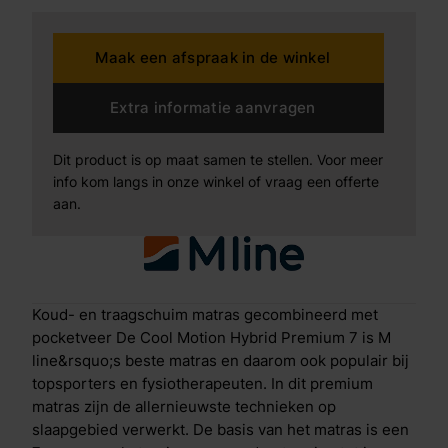
detail. De schuimbollen zorgen ervoor dat je goed
kunt bewegen tijdens je slaap en dankzij het visco-
Maak een afspraak in de winkel
elastisch schuim in de bovenlaag vormt het matras
zich exact naar je lichaam. Opbouw Cool Motion 7 Je
ervaart een betere nachtrust dan ooit door de
Extra informatie aanvragen
combinatie van de volgende innovatieve technieken:
Antislip laagOm te voorkomen dat het matras gaat
Dit product is op maat samen te stellen. Voor meer
verschuiven zit aan de onderkant een ventilerende
info kom langs in onze winkel of vraag een offerte
antislip laag. Basis van koudschuim met 7-zones
aan.
pocketveringDe zonering in de pocketveren
ondersteunt je lichaam op alle juiste plaatsen, zodat je
een optimale drukverdeling ervaart en soepel opstaat.
M line heeft hiervoor de perfecte afstelling gevonden
door de zonering te testen in een onderzoek onder
Koud- en traagschuim matras gecombineerd met
6.000 deelnemers. Daarnaast zorgt de open structuur
pocketveer De Cool Motion Hybrid Premium 7 is M
van de pocketveer voor extra ventilatie. Air Release
line&rsquo;s beste matras en daarom ook populair bij
De Air Release-laag zorgt ervoor dat vocht en warmte
topsporters en fysiotherapeuten. In dit premium
snel en effici&euml;nt worden afgevoerd door het
matras zijn de allernieuwste technieken op
matras. Het resultaat? Een aangenaam slaapklimaat.
slaapgebied verwerkt. De basis van het matras is een