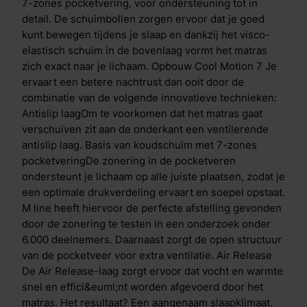
Iedere nacht weer. Clima Support-laagDoor de Clima
7-zones pocketvering, voor ondersteuning tot in
Support laag geniet je van een optimale ventilatie en
detail. De schuimbollen zorgen ervoor dat je goed
een goede warmteafvoer. Je voelt je 's ochtends
kunt bewegen tijdens je slaap en dankzij het visco-
direct fris en compleet uitgerust. In de Clima Support-
elastisch schuim in de bovenlaag vormt het matras
laag is ook de Body Adapt techniek gebruikt:
zich exact naar je lichaam. Opbouw Cool Motion 7 Je
insnijdingen per lichaamszone die de druk van je
ervaart een betere nachtrust dan ooit door de
lichaam op het matras beter verdelen en
combinatie van de volgende innovatieve technieken:
ondersteunen. Dynamic SupportDe ballen in het
Antislip laagOm te voorkomen dat het matras gaat
matras zorgen voor extra wendbaarheid in bed, je
verschuiven zit aan de onderkant een ventilerende
draait een stuk gemakkelijk. Uit onderzoek blijkt dat
antislip laag. Basis van koudschuim met 7-zones
ieder mens per nacht gemiddeld 80 keer van houding
pocketveringDe zonering in de pocketveren
verandert. Dit doen we om onze bloedcirculatie op
ondersteunt je lichaam op alle juiste plaatsen, zodat je
peil te houden en soepeler wakker te worden.
een optimale drukverdeling ervaart en soepel opstaat.
Traagschuim toplaagDe traagschuim toplaag
M line heeft hiervoor de perfecte afstelling gevonden
vermindert druk op heup en schouder. Dit visco-
door de zonering te testen in een onderzoek onder
elastisch schuim laat warmte en vocht beter door dan
6.000 deelnemers. Daarnaast zorgt de open structuur
traditioneel schuim, terwijl je wel profiteert van
van de pocketveer voor extra ventilatie. Air Release
dezelfde drukverlagende eigenschappen. De open
De Air Release-laag zorgt ervoor dat vocht en warmte
structuur van het schuim ervoor dat je makkelijker kan
snel en effici&euml;nt worden afgevoerd door het
omdraaien en vermindert druk op uitstekende
matras. Het resultaat? Een aangenaam slaapklimaat.