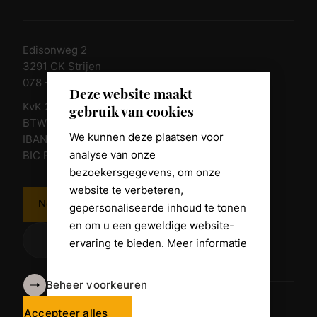
Edisonweg 2
3291 CK Strijen
078 - 674 84 85
Deze website maakt
KvK 23011135
gebruik van cookies
BTW nr. NL 805098938.B.01
We kunnen deze plaatsen voor
IBAN NL10 RABO 0361 8039 58
analyse van onze
BIC RABONL2U
bezoekersgegevens, om onze
website te verbeteren,
Neem contact op
gepersonaliseerde inhoud te tonen
en om u een geweldige website-
ervaring te bieden.
Meer informatie
Beheer voorkeuren
Algemene voorwaarden
Disclaimer
Accepteer alles