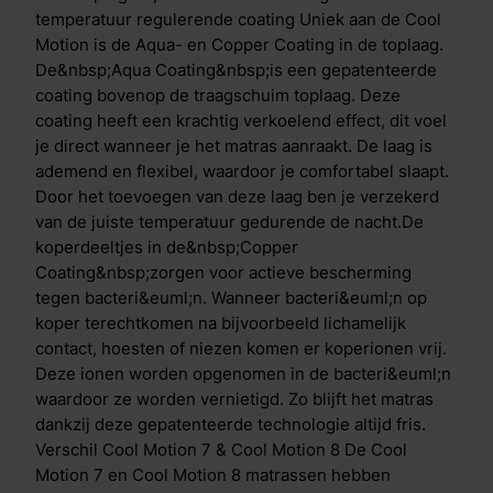
de stevigheid van de pocketveer, Clima Support laag
temperatuur regulerende coating Uniek aan de Cool
en traagschuim toplaag. De Cool Motion 7 heeft een
Motion is de Aqua- en Copper Coating in de toplaag.
zachte pocketveer, tussen- en toplaag, terwijl de Cool
De&nbsp;Aqua Coating&nbsp;is een gepatenteerde
Motion 8 een stevige pocketveer, tussen- en toplaag
coating bovenop de traagschuim toplaag. Deze
heeft.
coating heeft een krachtig verkoelend effect, dit voel
je direct wanneer je het matras aanraakt. De laag is
ademend en flexibel, waardoor je comfortabel slaapt.
Door het toevoegen van deze laag ben je verzekerd
van de juiste temperatuur gedurende de nacht.De
koperdeeltjes in de&nbsp;Copper
Coating&nbsp;zorgen voor actieve bescherming
tegen bacteri&euml;n. Wanneer bacteri&euml;n op
koper terechtkomen na bijvoorbeeld lichamelijk
contact, hoesten of niezen komen er koperionen vrij.
Deze ionen worden opgenomen in de bacteri&euml;n
waardoor ze worden vernietigd. Zo blijft het matras
dankzij deze gepatenteerde technologie altijd fris.
Verschil Cool Motion 7 & Cool Motion 8 De Cool
Motion 7 en Cool Motion 8 matrassen hebben