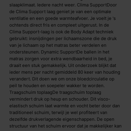
lichaamsdelen, zoals schouders en heupen. Daardoor
slaapklimaat. Iedere nacht weer. Clima SupportDoor
blijft je doorbloeding optimaal en worden zenuwen
de Clima Support laag geniet je van een optimale
niet afgekneld. De speciale insnijdingen per
ventilatie en een goede warmteafvoer. Je voelt je 's
lichaamszone zorgen voor een voortreffelijke
ochtends direct fris en compleet uitgerust. In de
drukverdeling en een soepele ondersteuning op
Clima Support-laag is ook de Body Adapt techniek
maat. Dual action tijkDe hoes/tijk bevat de
gebruikt: insnijdingen per lichaamszone die de druk
gepatenteerde HeiQ Cool- en HeiQ Allergen TechTM-
van je lichaam op het matras beter verdelen en
technologie. HeiQ Allergen TechTM-technologie is
ondersteunen. Dynamic SupportDe ballen in het
een 100% natuurlijke afwerking die blootstelling aan
matras zorgen voor extra wendbaarheid in bed, je
allergenen van huisstofmijt en huisdieren vermindert,
draait een stuk gemakkelijk. Uit onderzoek blijkt dat
met behulp van actieve probiotica. De technologie
ieder mens per nacht gemiddeld 80 keer van houding
heeft een dubbele werking die zorgt voor een directe
verandert. Dit doen we om onze bloedcirculatie op
&eacute;n blijvende temperatuurregulatie. Bij het
peil te houden en soepeler wakker te worden.
eerste contact ervaar je direct verkoeling en lig je in
Traagschuim toplaagDe traagschuim toplaag
een comfortabel koel bed. Heb je het alsnog warm in
vermindert druk op heup en schouder. Dit visco-
bed? Dan treedt het tweede proces in werking. Vocht
elastisch schuim laat warmte en vocht beter door dan
en warmte worden daarbij direct geabsorbeerd en
traditioneel schuim, terwijl je wel profiteert van
afgevoerd. Hoe warmer het wordt, hoe meer
dezelfde drukverlagende eigenschappen. De open
verdamping er plaatsvindt. Anti-allergene en
structuur van het schuim ervoor dat je makkelijker kan