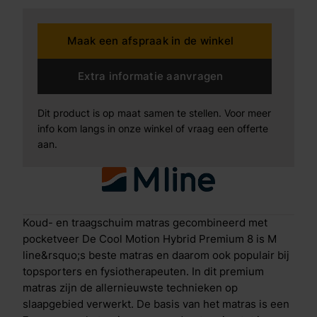
detail. De schuimbollen zorgen ervoor dat je goed
kunt bewegen tijdens je slaap en dankzij het visco-
Maak een afspraak in de winkel
elastisch schuim in de bovenlaag vormt het matras
zich exact naar je lichaam. Opbouw Cool Motion 8 Je
ervaart een betere nachtrust dan ooit door de
Extra informatie aanvragen
combinatie van de volgende innovatieve technieken:
Antislip laagOm te voorkomen dat het matras gaat
Dit product is op maat samen te stellen. Voor meer
verschuiven zit aan de onderkant een ventilerende
info kom langs in onze winkel of vraag een offerte
antislip laag. Basis van koudschuim met 7-zones
aan.
pocketveringDe zonering in de pocketveren
ondersteunt je lichaam op alle juiste plaatsen, zodat je
een optimale drukverdeling ervaart en soepel opstaat.
M line heeft hiervoor de perfecte afstelling gevonden
door de zonering te testen in een onderzoek onder
Koud- en traagschuim matras gecombineerd met
6.000 deelnemers. Daarnaast zorgt de open structuur
pocketveer De Cool Motion Hybrid Premium 8 is M
van de pocketveer voor extra ventilatie. Air
line&rsquo;s beste matras en daarom ook populair bij
ReleaseDe Air Release-laag zorgt ervoor dat vocht en
topsporters en fysiotherapeuten. In dit premium
warmte snel en effici&euml;nt worden afgevoerd door
matras zijn de allernieuwste technieken op
het matras. Het resultaat? Een aangenaam
slaapgebied verwerkt. De basis van het matras is een