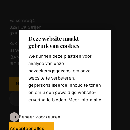
Edisonweg 2
3291 CK Strijen
078 - 674 84 85
Deze website maakt
KvK 23011135
gebruik van cookies
BTW nr. NL 805098938.B.01
We kunnen deze plaatsen voor
IBAN NL10 RABO 0361 8039 58
analyse van onze
BIC RABONL2U
bezoekersgegevens, om onze
website te verbeteren,
Neem contact op
gepersonaliseerde inhoud te tonen
en om u een geweldige website-
ervaring te bieden.
Meer informatie
Beheer voorkeuren
Algemene voorwaarden
Disclaimer
Accepteer alles