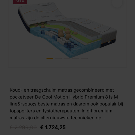
-25%
Koud- en traagschuim matras gecombineerd met
pocketveer De Cool Motion Hybrid Premium 8 is M
line&rsquo;s beste matras en daarom ook populair bij
topsporters en fysiotherapeuten. In dit premium
matras zijn de allernieuwste technieken op
slaapgebied verwerkt. De basis van het matras is een
€
2.299,
00
€
1.724,
25
7-zones pocketvering, voor ondersteuning tot in