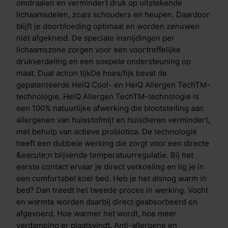
temperatuur regulerende coating Uniek aan de Cool
omdraaien en vermindert druk op uitstekende
Motion is de Aqua- en Copper Coating in de toplaag.
lichaamsdelen, zoals schouders en heupen. Daardoor
De&nbsp;Aqua Coating&nbsp;is een gepatenteerde
blijft je doorbloeding optimaal en worden zenuwen
coating bovenop de traagschuim toplaag. Deze
niet afgekneld. De speciale insnijdingen per
coating heeft een krachtig verkoelend effect, dit voel
lichaamszone zorgen voor een voortreffelijke
je direct wanneer je het matras aanraakt. De laag is
drukverdeling en een soepele ondersteuning op
ademend en flexibel, waardoor je comfortabel slaapt.
maat. Dual action tijkDe hoes/tijk bevat de
Door het toevoegen van deze laag ben je verzekerd
gepatenteerde HeiQ Cool- en HeiQ Allergen TechTM-
van de juiste temperatuur gedurende de nacht.De
technologie. HeiQ Allergen TechTM-technologie is
koperdeeltjes in de&nbsp;Copper
een 100% natuurlijke afwerking die blootstelling aan
Coating&nbsp;zorgen voor actieve bescherming
allergenen van huisstofmijt en huisdieren vermindert,
tegen bacteri&euml;n. Wanneer bacteri&euml;n op
met behulp van actieve probiotica. De technologie
koper terechtkomen na bijvoorbeeld lichamelijk
heeft een dubbele werking die zorgt voor een directe
contact, hoesten of niezen komen er koperionen vrij.
&eacute;n blijvende temperatuurregulatie. Bij het
Deze ionen worden opgenomen in de bacteri&euml;n
eerste contact ervaar je direct verkoeling en lig je in
waardoor ze worden vernietigd. Zo blijft het matras
een comfortabel koel bed. Heb je het alsnog warm in
dankzij deze gepatenteerde technologie altijd fris.
bed? Dan treedt het tweede proces in werking. Vocht
Verschil Cool Motion 7 & Cool Motion 8 De Cool
en warmte worden daarbij direct geabsorbeerd en
Motion 7 en Cool Motion 8 matrassen hebben
afgevoerd. Hoe warmer het wordt, hoe meer
dezelfde opbouw, de matrassen verschillen enkel in
verdamping er plaatsvindt. Anti-allergene en