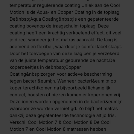
de stevigheid van de pocketveer, Clima Support laag
temperatuur regulerende coating Uniek aan de Cool
en traagschuim toplaag. De Cool Motion 7 heeft een
Motion is de Aqua- en Copper Coating in de toplaag.
zachte pocketveer, tussen- en toplaag, terwijl de Cool
De&nbsp;Aqua Coating&nbsp;is een gepatenteerde
Motion 8 een stevige pocketveer, tussen- en toplaag
coating bovenop de traagschuim toplaag. Deze
heeft.
coating heeft een krachtig verkoelend effect, dit voel
je direct wanneer je het matras aanraakt. De laag is
ademend en flexibel, waardoor je comfortabel slaapt.
Door het toevoegen van deze laag ben je verzekerd
van de juiste temperatuur gedurende de nacht.De
koperdeeltjes in de&nbsp;Copper
Coating&nbsp;zorgen voor actieve bescherming
tegen bacteri&euml;n. Wanneer bacteri&euml;n op
koper terechtkomen na bijvoorbeeld lichamelijk
contact, hoesten of niezen komen er koperionen vrij.
Deze ionen worden opgenomen in de bacteri&euml;n
waardoor ze worden vernietigd. Zo blijft het matras
dankzij deze gepatenteerde technologie altijd fris.
Verschil Cool Motion 7 & Cool Motion 8 De Cool
Motion 7 en Cool Motion 8 matrassen hebben