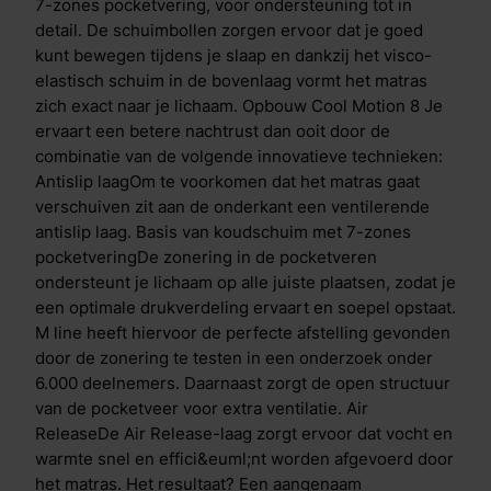
slaapklimaat. Iedere nacht weer. Clima SupportDoor
7-zones pocketvering, voor ondersteuning tot in
de Clima Support laag geniet je van een optimale
detail. De schuimbollen zorgen ervoor dat je goed
ventilatie en een goede warmteafvoer. Je voelt je 's
kunt bewegen tijdens je slaap en dankzij het visco-
ochtends direct fris en compleet uitgerust. In de
elastisch schuim in de bovenlaag vormt het matras
Clima Support-laag is ook de Body Adapt techniek
zich exact naar je lichaam. Opbouw Cool Motion 8 Je
gebruikt: insnijdingen per lichaamszone die de druk
ervaart een betere nachtrust dan ooit door de
van je lichaam op het matras beter verdelen en
combinatie van de volgende innovatieve technieken:
ondersteunen. Dynamic SupportDe ballen in het
Antislip laagOm te voorkomen dat het matras gaat
matras zorgen voor extra wendbaarheid in bed, je
verschuiven zit aan de onderkant een ventilerende
draait een stuk gemakkelijk. Uit onderzoek blijkt dat
antislip laag. Basis van koudschuim met 7-zones
ieder mens per nacht gemiddeld 80 keer van houding
pocketveringDe zonering in de pocketveren
verandert. Dit doen we om onze bloedcirculatie op
ondersteunt je lichaam op alle juiste plaatsen, zodat je
peil te houden en soepeler wakker te worden.
een optimale drukverdeling ervaart en soepel opstaat.
Traagschuim toplaagDe traagschuim toplaag
M line heeft hiervoor de perfecte afstelling gevonden
vermindert druk op heup en schouder. Dit visco-
door de zonering te testen in een onderzoek onder
elastisch schuim laat warmte en vocht beter door dan
6.000 deelnemers. Daarnaast zorgt de open structuur
traditioneel schuim, terwijl je wel profiteert van
van de pocketveer voor extra ventilatie. Air
dezelfde drukverlagende eigenschappen. De open
ReleaseDe Air Release-laag zorgt ervoor dat vocht en
structuur van het schuim ervoor dat je makkelijker kan
warmte snel en effici&euml;nt worden afgevoerd door
omdraaien en vermindert druk op uitstekende
het matras. Het resultaat? Een aangenaam