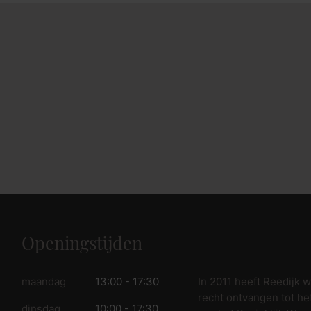
fspraak voor gratis interieuradvies.
Openingstijden
In 2011 heeft Reedijk 
maandag
13:00 - 17:30
recht ontvangen tot he
dinsdag
10:00 - 17:30