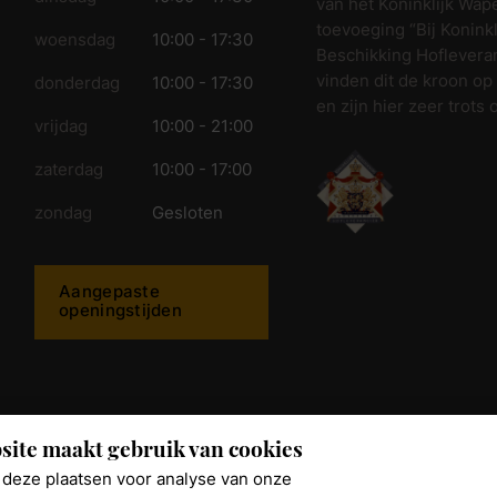
van het Koninklijk Wap
toevoeging “Bij Koninkl
woensdag
10:00 - 17:30
Beschikking Hofleveran
vinden dit de kroon op
donderdag
10:00 - 17:30
en zijn hier zeer trots 
vrijdag
10:00 - 21:00
zaterdag
10:00 - 17:00
zondag
Gesloten
Aangepaste
openingstijden
ijkwonen.nl
site maakt gebruik van cookies
deze plaatsen voor analyse van onze