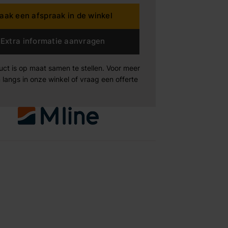
aak een afspraak in de winkel
dding House
Extra informatie aanvragen
rta
uct is op maat samen te stellen. Voor meer
 langs in onze winkel of vraag een offerte
n der Drift
Products
Maak afspraak
Maak afspraak
Maak afspraak
xeler
-boo