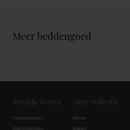
zoek naar inspiratie voor uw woning? Maak direct een een a
Meer beddengoed
Reedijk Wonen
Onze collectie
Interieuradvies
Wonen
Openingstijden
Slapen