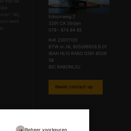
en met de
ijke
cier”. Wij
Edisonweg 2
 ons werk
3291 CK Strijen
op.
078 - 674 84 85
KvK 23011135
BTW nr. NL 805098938.B.01
IBAN NL10 RABO 0361 8039
58
BIC RABONL2U
Neem contact op
Beheer voorkeuren