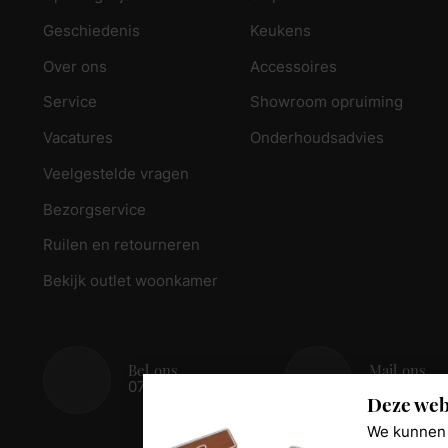
Geschiedenis
Keukens
Over ons
Accessoires
Service
Showroom opruiming
Vacatures
Onderhoudsadvies
Veelgestelde vragen
Bezorgservice
Ruilen en retourneren
Bekijk outlet woonkamer
Bel ons
Mail ons
078 - 674 84 85
info@reed
Deze web
We kunnen 