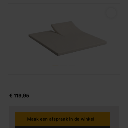
€
119,
95
Maak een afspraak in de winkel