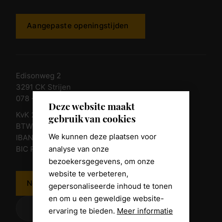
Aangepaste openingstijden
Edisonweg 2
3291 CK Strijen
078 - 674 84 85
Deze website maakt
KvK 23011135
gebruik van cookies
BTW nr. NL 805098938.B.01
We kunnen deze plaatsen voor
IBAN NL10 RABO 0361 8039 58
analyse van onze
BIC RABONL2U
bezoekersgegevens, om onze
website te verbeteren,
Neem contact op
gepersonaliseerde inhoud te tonen
en om u een geweldige website-
ervaring te bieden.
Meer informatie