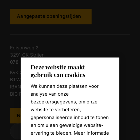
Aangepaste openingstijden
Edisonweg 2
3291 CK Strijen
078 - 674 84 85
Deze website maakt
KvK 23011135
gebruik van cookies
BTW nr. NL 805098938.B.01
We kunnen deze plaatsen voor
IBAN NL10 RABO 0361 8039 58
analyse van onze
BIC RABONL2U
bezoekersgegevens, om onze
website te verbeteren,
Neem contact op
gepersonaliseerde inhoud te tonen
en om u een geweldige website-
ervaring te bieden.
Meer informatie