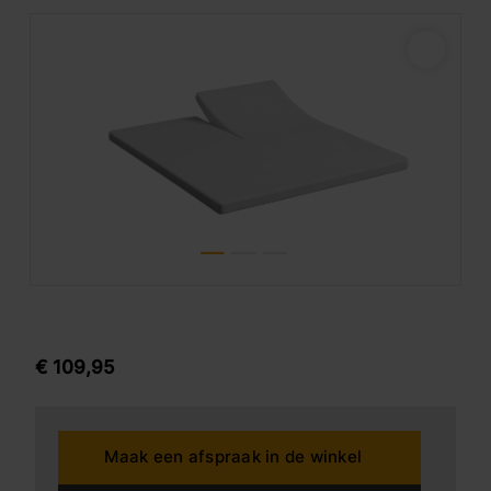
€
109,
95
Maak een afspraak in de winkel