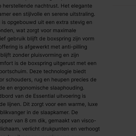
supportsch
fspraak voor gratis interieuradvies.
 herstellende nachtrust. Het elegante
ondersteu
r een stijlvolle en serene uitstraling.
schouders,
is opgebouwd uit een extra stevig en
krijgen di
onden, wat zorgt voor maximale
ergonomis
eigenscha
ief gebruik blijft de boxspring zijn vorm
Essential 
ering is afgewerkt met anti-pilling
met zachte,
lijft zonder pluisvorming en zijn
warme, lux
omfort is de boxspring uitgerust met een
stijlvolle
portschuim. Deze technologie biedt
wordt gele
cm dik, ge
or schouders, rug en heupen precies de
topper vorm
nde en ergonomische slaaphouding.
drukpunten
ord van de Essential uitvoering is
Daarnaast 
de lijnen. Dit zorgt voor een warme, luxe
afritsbare
e blikvanger in de slaapkamer. De
onderzijde
opper van 8 cm dik, gemaakt van visco-
gebruiksge
van te dro
 lichaam, verlicht drukpunten en verhoogt
expertise i