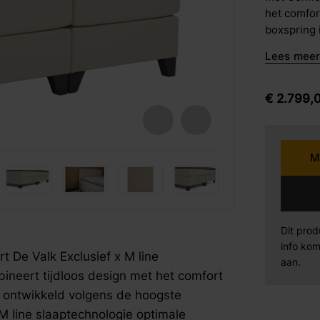
het comfor
barkrukken
boxspring 
Karpi
Be
eetstoelen
hotelstand
Lees meer 
line slaap
armstoelen
perfecte d
Norma
Se
nachtrust.
€
2.799,
hoofdbord 
Sit Design
Va
serene uit
maakt De b
M
stevig en 
Wiemann
AM
fspraak voor gratis interieuradvies.
fspraak voor gratis interieuradvies.
fspraak voor gratis interieuradvies.
sterke spo
en een lan
Mahoton
Te
blijft de 
afwerking 
Dit prod
met anti-p
info kom
Eleonora
By
 De Valk Exclusief x M line
glad en str
aan.
ineert tijdloos design met het comfort
exclusieve
ligcomfort
s ontwikkeld volgens de hoogste
combinatie
 line slaaptechnologie optimale