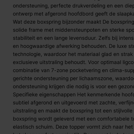
zoek naar inspiratie voor uw woning? Maak direct een een a
ondersteuning, perfecte drukverdeling en een diep
ontwerp met afgerond hoofdbord geeft de slaapkame
Wat deze boxspring bijzonder maakt De boxspring 
solide frame met middensteunpoten en sterke sp
stabiliteit en een lange levensduur. Zelfs bij intens
en hoogwaardige afwerking behouden. De luxe stoff
technologie, waardoor het materiaal glad en strak b
exclusieve uitstraling behoudt. Voor optimaal ligc
combinatie van 7-zone pocketvering en clima-sup
gerichte ondersteuning per lichaamszone, waardo
ondersteuning krijgen die nodig is voor een gezo
Specifieke eigenschappen Het kenmerkende hoofdb
subtiel afgerond en uitgevoerd met zachte, verfijn
uitstraling en maakt de boxspring tot een stijlvoll
boxspring wordt geleverd met een comfortabele t
elastisch schuim. Deze topper vormt zich naar het