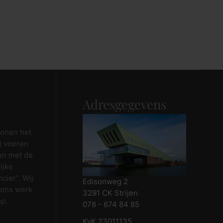
Adresgegevens
wonen het
t voeren
en met de
ijke
cier”. Wij
Edisonweg 2
 ons werk
3291 CK Strijen
op.
078 - 674 84 85
KvK 23011135