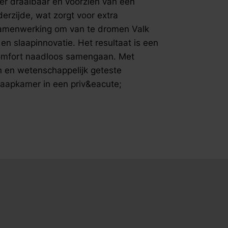
per draaibaar en voorzien van een
een exclus
derzijde, wat zorgt voor extra
comfort na
 samenwerking om van te dromen Valk
detail, ho
 en slaapinnovatie. Het resultaat is een
geteste sl
 comfort naadloos samengaan. Met
collectie 
vijfsterren
n en wetenschappelijk geteste
slaapkamer in een priv&eacute;