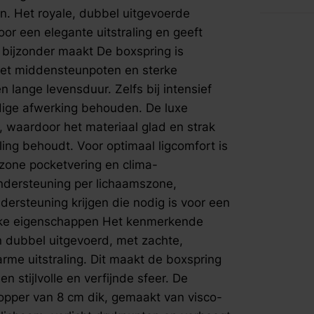
supportsch
fspraak voor gratis interieuradvies.
gn. Het royale, dubbel uitgevoerde
ondersteu
r een elegante uitstraling en geeft
schouders,
g bijzonder maakt De boxspring is
krijgen di
met middensteunpoten en sterke
ergonomis
eigenscha
 lange levensduur. Zelfs bij intensief
Executive 
rdige afwerking behouden. De luxe
met zachte
e, waardoor het materiaal glad en strak
luxe en wa
aling behoudt. Voor optimaal ligcomfort is
een echte 
zone pocketvering en clima-
stijlvolle 
geleverd m
ndersteuning per lichaamszone,
gemaakt va
ersteuning krijgen die nodig is voor een
vormt zich
eke eigenschappen Het kenmerkende
verhoogt h
n dubbel uitgevoerd, met zachte,
de topper 
rme uitstraling. Dit maakt de boxspring
hypoallerg
 stijlvolle en verfijnde sfeer. De
zorgt voor
stabilitei
opper van 8 cm dik, gemaakt van visco-
Exclusief 