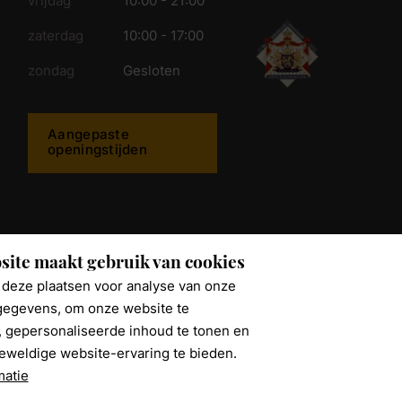
vrijdag
10:00 - 21:00
zaterdag
10:00 - 17:00
zondag
Gesloten
Aangepaste
openingstijden
ijkwonen.nl
site maakt gebruik van cookies
deze plaatsen voor analyse van onze
egevens, om onze website te
, gepersonaliseerde inhoud te tonen en
eweldige website-ervaring te bieden.
matie
 Policy