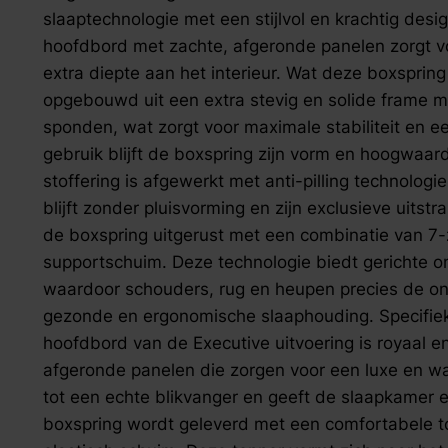
zoek naar inspiratie voor uw woning? Maak direct een een a
slaaptechnologie met een stijlvol en krachtig desi
hoofdbord met zachte, afgeronde panelen zorgt voo
extra diepte aan het interieur. Wat deze boxsprin
opgebouwd uit een extra stevig en solide frame 
sponden, wat zorgt voor maximale stabiliteit en een
gebruik blijft de boxspring zijn vorm en hoogwaa
stoffering is afgewerkt met anti-pilling technologi
blijft zonder pluisvorming en zijn exclusieve uitstr
de boxspring uitgerust met een combinatie van 7-
supportschuim. Deze technologie biedt gerichte o
waardoor schouders, rug en heupen precies de ond
gezonde en ergonomische slaaphouding. Specifi
hoofdbord van de Executive uitvoering is royaal e
afgeronde panelen die zorgen voor een luxe en wa
tot een echte blikvanger en geeft de slaapkamer een
boxspring wordt geleverd met een comfortabele t