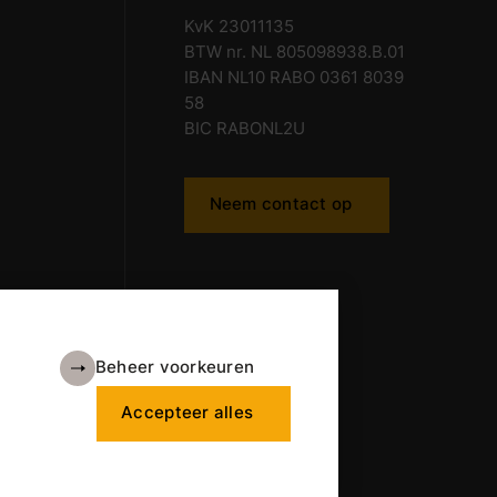
KvK 23011135
BTW nr. NL 805098938.B.01
IBAN NL10 RABO 0361 8039
58
BIC RABONL2U
Neem contact op
Beheer voorkeuren
Accepteer alles