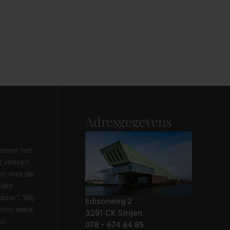
Adresgegevens
wonen het
t voeren
en met de
ijke
cier”. Wij
Edisonweg 2
 ons werk
3291 CK Strijen
op.
078 - 674 84 85