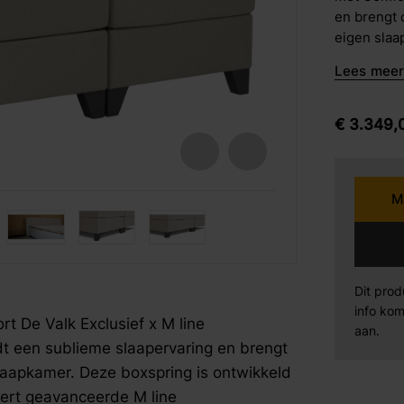
en brengt 
barkrukken
eigen slaa
Karpi
Be
eetstoelen
volgens d
Lees meer 
geavanceer
armstoelen
stijlvol en
Norma
Se
uitgevoerd
€
3.349,
panelen zo
Sit Design
Va
extra diep
bijzonder 
M
extra stev
Wiemann
AM
fspraak voor gratis interieuradvies.
fspraak voor gratis interieuradvies.
fspraak voor gratis interieuradvies.
en sterke 
stabiliteit
Mahoton
Te
gebruik bl
afwerking 
Dit prod
met anti-p
info kom
Eleonora
By
 De Valk Exclusief x M line
glad en str
aan.
t een sublieme slaapervaring en brengt
exclusieve
ligcomfort
laapkamer. Deze boxspring is ontwikkeld
combinatie
ert geavanceerde M line