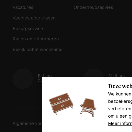
Vacatures
Onderhoudsadvies
Veelgestelde vragen
Bezorgservice
Ruilen en retourneren
Bekijk outlet woonkamer
Bel ons
Mail ons
078 - 674 84 85
info@reed
Deze web
We kunnen 
bezoekersg
verbeteren
om u een g
Meer infor
Algemene voorwaarden
Disclaimer
Privacy