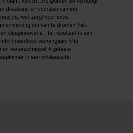
 lichaam, verlicht drukpunten en verhoogt
slaapinnov
per draaibaar en voorzien van een
boxspring 
derzijde, wat zorgt voor extra
naadloos s
 samenwerking om van te dromen Valk
hoogwaard
 en slaapinnovatie. Het resultaat is een
geteste sl
collectie 
 comfort naadloos samengaan. Met
vijfsterren
n en wetenschappelijk geteste
slaapkamer in een priv&eacute;