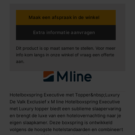
stijlvol en krachtig design. Het royale, dubbel
uitgevoerde hoofdbord met zachte, afgeronde
Maak een afspraak in de winkel
panelen zorgt voor een elegante uitstraling en geeft
extra diepte aan het interieur. Wat deze boxspring
bijzonder maakt De boxspring is opgebouwd uit een
Extra informatie aanvragen
extra stevig en solide frame met middensteunpoten
en sterke sponden, wat zorgt voor maximale stabiliteit
Dit product is op maat samen te stellen. Voor meer
en een lange levensduur. Zelfs bij intensief gebruik
info kom langs in onze winkel of vraag een offerte
blijft de boxspring zijn vorm en hoogwaardige
aan.
afwerking behouden. De luxe stoffering is afgewerkt
met anti-pilling technologie, waardoor het materiaal
glad en strak blijft zonder pluisvorming en zijn
exclusieve uitstraling behoudt. Voor optimaal
ligcomfort is de boxspring uitgerust met een
Hotelboxspring Executive met Topper&nbsp;Luxury
combinatie van 7-zone pocketvering en clima-
De Valk Exclusief x M line Hotelboxspring Executive
supportschuim. Deze technologie biedt gerichte
met Luxury topper biedt een sublieme slaapervaring
ondersteuning per lichaamszone, waardoor
en brengt de luxe van een hotelovernachting naar je
schouders, rug en heupen precies de ondersteuning
eigen slaapkamer. Deze boxspring is ontwikkeld
krijgen die nodig is voor een gezonde en
volgens de hoogste hotelstandaarden en combineert