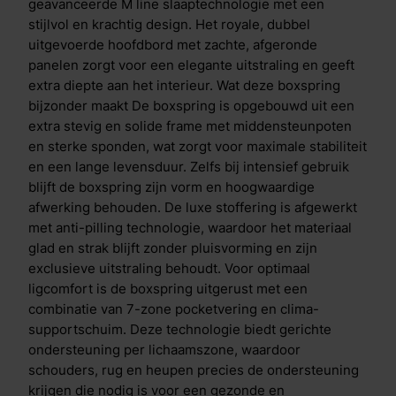
ergonomische slaaphouding. Specifieke
geavanceerde M line slaaptechnologie met een
eigenschappen Het kenmerkende hoofdbord van de
stijlvol en krachtig design. Het royale, dubbel
Executive uitvoering is royaal en dubbel uitgevoerd,
uitgevoerde hoofdbord met zachte, afgeronde
met zachte, afgeronde panelen die zorgen voor een
panelen zorgt voor een elegante uitstraling en geeft
luxe en warme uitstraling. Dit maakt de boxspring tot
extra diepte aan het interieur. Wat deze boxspring
een echte blikvanger en geeft de slaapkamer een
bijzonder maakt De boxspring is opgebouwd uit een
stijlvolle en verfijnde sfeer. De meegeleverde Luxury
extra stevig en solide frame met middensteunpoten
Comfort topper van 10 cm dik biedt een extra luxe en
en sterke sponden, wat zorgt voor maximale stabiliteit
diep omhullend liggevoel. Dankzij de extra
en een lange levensduur. Zelfs bij intensief gebruik
comfortlaag in de hoes wordt niet alleen maximale
blijft de boxspring zijn vorm en hoogwaardige
drukverlichting bereikt, maar ook een uitstekende
afwerking behouden. De luxe stoffering is afgewerkt
ventilatie voor een fris slaapklimaat. De topper is
met anti-pilling technologie, waardoor het materiaal
voorzien van een afritsbare, hypoallergene hoes en
glad en strak blijft zonder pluisvorming en zijn
een anti-slip onderzijde, wat zorgt voor extra
exclusieve uitstraling behoudt. Voor optimaal
hygi&euml;ne, stabiliteit en gebruiksgemak. Een
ligcomfort is de boxspring uitgerust met een
samenwerking om van te dromen Valk Exclusief en M
combinatie van 7-zone pocketvering en clima-
line bundelen hun expertise in luxe en slaapinnovatie.
supportschuim. Deze technologie biedt gerichte
Het resultaat is een exclusieve boxspring collectie
ondersteuning per lichaamszone, waardoor
waarin design en comfort naadloos samengaan. Met
schouders, rug en heupen precies de ondersteuning
aandacht voor elk detail, hoogwaardige materialen en
krijgen die nodig is voor een gezonde en