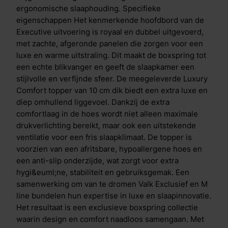
wetenschappelijk geteste slaaptechnologie
ergonomische slaaphouding. Specifieke
transformeert deze collectie je slaapkamer in een
eigenschappen Het kenmerkende hoofdbord van de
priv&eacute; vijfsterrenervaring.
Executive uitvoering is royaal en dubbel uitgevoerd,
met zachte, afgeronde panelen die zorgen voor een
luxe en warme uitstraling. Dit maakt de boxspring tot
een echte blikvanger en geeft de slaapkamer een
stijlvolle en verfijnde sfeer. De meegeleverde Luxury
Comfort topper van 10 cm dik biedt een extra luxe en
diep omhullend liggevoel. Dankzij de extra
comfortlaag in de hoes wordt niet alleen maximale
drukverlichting bereikt, maar ook een uitstekende
ventilatie voor een fris slaapklimaat. De topper is
voorzien van een afritsbare, hypoallergene hoes en
een anti-slip onderzijde, wat zorgt voor extra
hygi&euml;ne, stabiliteit en gebruiksgemak. Een
samenwerking om van te dromen Valk Exclusief en M
line bundelen hun expertise in luxe en slaapinnovatie.
Het resultaat is een exclusieve boxspring collectie
waarin design en comfort naadloos samengaan. Met