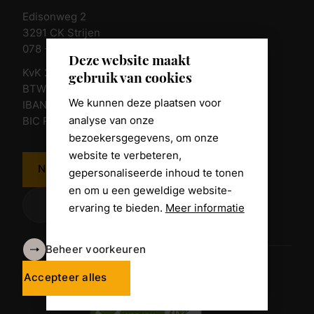
Edisonweg 2
3291 CK Strijen
078 - 674 84 85
Deze website maakt
KvK 23011135
gebruik van cookies
BTW nr. NL 805098938.B.01
We kunnen deze plaatsen voor
IBAN NL10 RABO 0361 8039 58
analyse van onze
BIC RABONL2U
bezoekersgegevens, om onze
website te verbeteren,
Neem contact op
gepersonaliseerde inhoud te tonen
en om u een geweldige website-
ervaring te bieden.
Meer informatie
Beheer voorkeuren
Algemene voorwaarden
Disclaimer
Accepteer alles
Privacy Policy