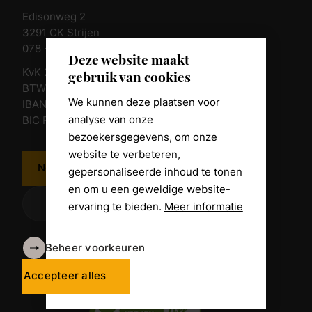
Edisonweg 2
3291 CK Strijen
078 - 674 84 85
Deze website maakt
KvK 23011135
gebruik van cookies
BTW nr. NL 805098938.B.01
We kunnen deze plaatsen voor
IBAN NL10 RABO 0361 8039 58
analyse van onze
BIC RABONL2U
bezoekersgegevens, om onze
website te verbeteren,
Neem contact op
gepersonaliseerde inhoud te tonen
en om u een geweldige website-
ervaring te bieden.
Meer informatie
Beheer voorkeuren
Algemene voorwaarden
Disclaimer
Accepteer alles
Privacy Policy