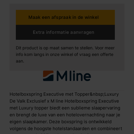
stijlvol en krachtig design. Het royale, dubbel
uitgevoerde hoofdbord met zachte, afgeronde
Maak een afspraak in de winkel
panelen zorgt voor een elegante uitstraling en geeft
extra diepte aan het interieur. Wat deze boxspring
bijzonder maakt De boxspring is opgebouwd uit een
Extra informatie aanvragen
extra stevig en solide frame met middensteunpoten
en sterke sponden, wat zorgt voor maximale stabiliteit
Dit product is op maat samen te stellen. Voor meer
en een lange levensduur. Zelfs bij intensief gebruik
info kom langs in onze winkel of vraag een offerte
blijft de boxspring zijn vorm en hoogwaardige
aan.
afwerking behouden. De luxe stoffering is afgewerkt
met anti-pilling technologie, waardoor het materiaal
glad en strak blijft zonder pluisvorming en zijn
exclusieve uitstraling behoudt. Voor optimaal
ligcomfort is de boxspring uitgerust met een
Hotelboxspring Executive met Topper&nbsp;Luxury
combinatie van 7-zone pocketvering en clima-
De Valk Exclusief x M line Hotelboxspring Executive
supportschuim. Deze technologie biedt gerichte
met Luxury topper biedt een sublieme slaapervaring
ondersteuning per lichaamszone, waardoor
en brengt de luxe van een hotelovernachting naar je
schouders, rug en heupen precies de ondersteuning
eigen slaapkamer. Deze boxspring is ontwikkeld
krijgen die nodig is voor een gezonde en
volgens de hoogste hotelstandaarden en combineert