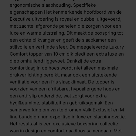
wetenschappelijk geteste slaaptechnologie
ergonomische slaaphouding. Specifieke
transformeert deze collectie je slaapkamer in een
eigenschappen Het kenmerkende hoofdbord van de
priv&eacute; vijfsterrenervaring.
Executive uitvoering is royaal en dubbel uitgevoerd,
met zachte, afgeronde panelen die zorgen voor een
luxe en warme uitstraling. Dit maakt de boxspring tot
een echte blikvanger en geeft de slaapkamer een
stijlvolle en verfijnde sfeer. De meegeleverde Luxury
Comfort topper van 10 cm dik biedt een extra luxe en
diep omhullend liggevoel. Dankzij de extra
comfortlaag in de hoes wordt niet alleen maximale
drukverlichting bereikt, maar ook een uitstekende
ventilatie voor een fris slaapklimaat. De topper is
voorzien van een afritsbare, hypoallergene hoes en
een anti-slip onderzijde, wat zorgt voor extra
hygi&euml;ne, stabiliteit en gebruiksgemak. Een
samenwerking om van te dromen Valk Exclusief en M
line bundelen hun expertise in luxe en slaapinnovatie.
Het resultaat is een exclusieve boxspring collectie
waarin design en comfort naadloos samengaan. Met