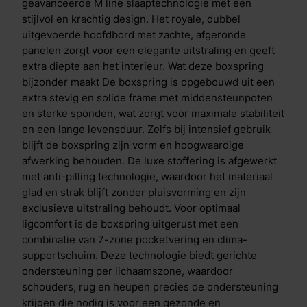
ergonomische slaaphouding. Specifieke
geavanceerde M line slaaptechnologie met een
eigenschappen Het kenmerkende hoofdbord van de
stijlvol en krachtig design. Het royale, dubbel
Executive uitvoering is royaal en dubbel uitgevoerd,
uitgevoerde hoofdbord met zachte, afgeronde
met zachte, afgeronde panelen die zorgen voor een
panelen zorgt voor een elegante uitstraling en geeft
luxe en warme uitstraling. Dit maakt de boxspring tot
extra diepte aan het interieur. Wat deze boxspring
een echte blikvanger en geeft de slaapkamer een
bijzonder maakt De boxspring is opgebouwd uit een
stijlvolle en verfijnde sfeer. De meegeleverde Luxury
extra stevig en solide frame met middensteunpoten
Comfort topper van 10 cm dik biedt een extra luxe en
en sterke sponden, wat zorgt voor maximale stabiliteit
diep omhullend liggevoel. Dankzij de extra
en een lange levensduur. Zelfs bij intensief gebruik
comfortlaag in de hoes wordt niet alleen maximale
blijft de boxspring zijn vorm en hoogwaardige
drukverlichting bereikt, maar ook een uitstekende
afwerking behouden. De luxe stoffering is afgewerkt
ventilatie voor een fris slaapklimaat. De topper is
met anti-pilling technologie, waardoor het materiaal
voorzien van een afritsbare, hypoallergene hoes en
glad en strak blijft zonder pluisvorming en zijn
een anti-slip onderzijde, wat zorgt voor extra
exclusieve uitstraling behoudt. Voor optimaal
hygi&euml;ne, stabiliteit en gebruiksgemak. Een
ligcomfort is de boxspring uitgerust met een
samenwerking om van te dromen Valk Exclusief en M
combinatie van 7-zone pocketvering en clima-
line bundelen hun expertise in luxe en slaapinnovatie.
supportschuim. Deze technologie biedt gerichte
Het resultaat is een exclusieve boxspring collectie
ondersteuning per lichaamszone, waardoor
waarin design en comfort naadloos samengaan. Met
schouders, rug en heupen precies de ondersteuning
aandacht voor elk detail, hoogwaardige materialen en
krijgen die nodig is voor een gezonde en