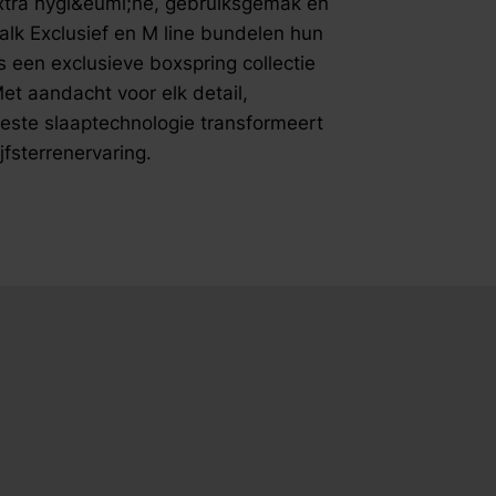
extra hygi&euml;ne, gebruiksgemak en
hoogwaard
alk Exclusief en M line bundelen hun
geteste sl
is een exclusieve boxspring collectie
collectie 
t aandacht voor elk detail,
vijfsterren
este slaaptechnologie transformeert
jfsterrenervaring.