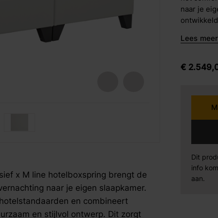
naar je ei
barkrukken
ontwikkeld
Karpi
Be
eetstoelen
combineert
Lees meer 
met een du
armstoelen
optimale o
Norma
Se
en een die
€
2.549,
boxspring 
Sit Design
Va
opgebouwd 
middensteu
M
maximale st
Wiemann
AM
fspraak voor gratis interieuradvies.
fspraak voor gratis interieuradvies.
fspraak voor gratis interieuradvies.
intensief g
hoogwaard
Mahoton
Te
stoffering 
waardoor he
Dit prod
pluisvormi
info kom
Eleonora
By
ief x M line hotelboxspring brengt de
Voor optim
aan.
ernachting naar je eigen slaapkamer.
met een co
clima-supp
 hotelstandaarden en combineert
gerichte o
zaam en stijlvol ontwerp. Dit zorgt