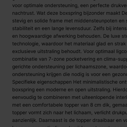
zoek naar inspiratie voor uw woning? Maak direct een een a
voor optimale ondersteuning, een perfecte drukve
nachtrust. Wat deze boxspring bijzonder maakt De
stevig en solide frame met middensteunpoten en 
stabiliteit en een lange levensduur. Zelfs bij intens
en hoogwaardige afwerking behouden. De luxe stoff
technologie, waardoor het materiaal glad en strak b
exclusieve uitstraling behoudt. Voor optimaal ligc
combinatie van 7-zone pocketvering en clima-sup
gerichte ondersteuning per lichaamszone, waardo
ondersteuning krijgen die nodig is voor een gezo
Specifieke eigenschappen Het minimalistische on
boxspring een moderne en open uitstraling. Hierdoo
eenvoudig te combineren met uiteenlopende interi
met een comfortabele topper van 8 cm dik, gemaa
topper vormt zich naar het lichaam, verlicht druk
aanzienlijk. Daarnaast is de topper draaibaar en v