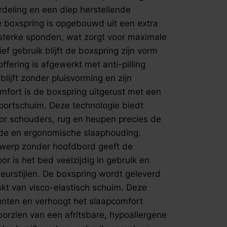
schouders,
fspraak voor gratis interieuradvies.
rdeling en een diep herstellende
krijgen di
 boxspring is opgebouwd uit een extra
ergonomis
sterke sponden, wat zorgt voor maximale
eigenscha
ief gebruik blijft de boxspring zijn vorm
hoofdbord
uitstraling
ering is afgewerkt met anti-pilling
en eenvou
lijft zonder pluisvorming en zijn
interieurs
omfort is de boxspring uitgerust met een
comfortabe
portschuim. Deze technologie biedt
visco-elas
or schouders, rug en heupen precies de
het lichaa
slaapcomfo
nde en ergonomische slaaphouding.
draaibaar 
twerp zonder hoofdbord geeft de
hypoallerg
r is het bed veelzijdig in gebruik en
zorgt voor
eurstijlen. De boxspring wordt geleverd
stabilitei
kt van visco-elastisch schuim. Deze
Exclusief 
punten en verhoogt het slaapcomfort
slaapinnov
boxspring 
oorzien van een afritsbare, hypoallergene
naadloos s