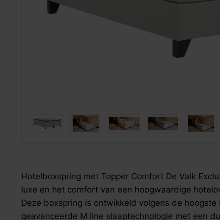
Onderhoud
fauteuils
hoofdkussens
Jansen Oriënt Carpets
relaxfauteuils
dekbedovertrekken
onderhouds­middelen
draaifauteuils
hoeslakens & moltons
Mecam group
loveseats
overig bedtextiel
Silvana
VDV Meubel
zoek naar inspiratie voor uw woning? Maak direct een een a
zoek naar inspiratie voor uw woning? Maak direct een een a
zoek naar inspiratie voor uw woning? Maak direct een een a
Staud
Ubica
Hotelboxspring met Topper Comfort De Valk Exclus
luxe en het comfort van een hoogwaardige hotelov
Deze boxspring is ontwikkeld volgens de hoogste
geavanceerde M line slaaptechnologie met een duur