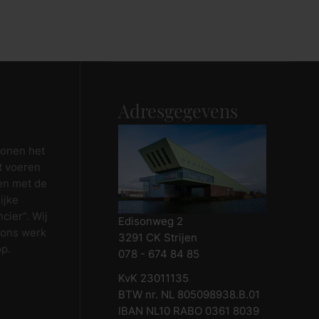
Adresgegevens
wonen het
t voeren
en met de
ijke
cier”. Wij
Edisonweg 2
 ons werk
3291 CK Strijen
op.
078 - 674 84 85
KvK 23011135
BTW nr. NL 805098938.B.01
IBAN NL10 RABO 0361 8039