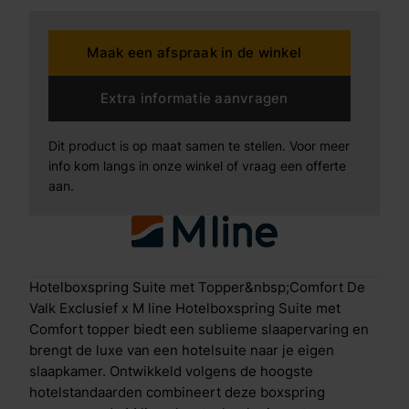
verfijnd en stijlvol design. Het rijk gestoffeerde
hoofdbord met verticale belijning geeft de slaapkamer
Maak een afspraak in de winkel
een elegante en luxueuze uitstraling. Wat deze
boxspring bijzonder maakt De boxspring is
opgebouwd uit een extra stevig en solide frame met
Extra informatie aanvragen
middensteunpoten en sterke sponden, wat zorgt voor
maximale stabiliteit en een lange levensduur. Zelfs bij
Dit product is op maat samen te stellen. Voor meer
intensief gebruik blijft de boxspring zijn vorm en
info kom langs in onze winkel of vraag een offerte
hoogwaardige afwerking behouden. De luxe
aan.
stoffering is afgewerkt met anti-pilling technologie,
waardoor het materiaal glad en strak blijft zonder
pluisvorming en zijn exclusieve uitstraling behoudt.
Voor optimaal ligcomfort is de boxspring uitgerust
met een combinatie van 7-zone pocketvering en
Hotelboxspring Suite met Topper&nbsp;Comfort De
clima-supportschuim. Deze technologie biedt
Valk Exclusief x M line Hotelboxspring Suite met
gerichte ondersteuning per lichaamszone, waardoor
Comfort topper biedt een sublieme slaapervaring en
schouders, rug en heupen precies de ondersteuning
brengt de luxe van een hotelsuite naar je eigen
krijgen die nodig is voor een gezonde en
slaapkamer. Ontwikkeld volgens de hoogste
ergonomische slaaphouding. Specifieke
hotelstandaarden combineert deze boxspring