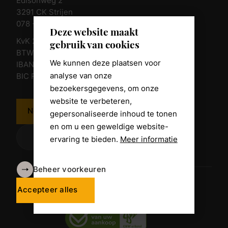
Edisonweg 2
3291 CK Strijen
078 - 674 84 85
Deze website maakt
KvK 23011135
gebruik van cookies
BTW nr. NL 805098938.B.01
We kunnen deze plaatsen voor
IBAN NL10 RABO 0361 8039 58
analyse van onze
BIC RABONL2U
bezoekersgegevens, om onze
website te verbeteren,
Neem contact op
gepersonaliseerde inhoud te tonen
en om u een geweldige website-
ervaring te bieden.
Meer informatie
Beheer voorkeuren
Algemene voorwaarden
Disclaimer
Accepteer alles
Privacy Policy