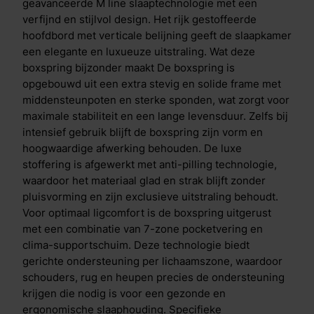
eigenschappen Het hoofdbord van de Suite uitvoering
geavanceerde M line slaaptechnologie met een
is rijk afgewerkt en voorzien van verticale belijning,
verfijnd en stijlvol design. Het rijk gestoffeerde
wat zorgt voor een stijlvolle, verfijnde en luxe
hoofdbord met verticale belijning geeft de slaapkamer
uitstraling. Hierdoor vormt de boxspring een echte
een elegante en luxueuze uitstraling. Wat deze
blikvanger en krijgt de slaapkamer de sfeer van een
boxspring bijzonder maakt De boxspring is
exclusieve hotelsuite. De boxspring wordt geleverd
opgebouwd uit een extra stevig en solide frame met
met een comfortabele topper van 8 cm dik, gemaakt
middensteunpoten en sterke sponden, wat zorgt voor
van visco-elastisch schuim. Deze topper vormt zich
maximale stabiliteit en een lange levensduur. Zelfs bij
naar het lichaam, verlicht drukpunten en verhoogt het
intensief gebruik blijft de boxspring zijn vorm en
slaapcomfort aanzienlijk. Daarnaast is de topper
hoogwaardige afwerking behouden. De luxe
draaibaar en voorzien van een afritsbare,
stoffering is afgewerkt met anti-pilling technologie,
hypoallergene hoes en een anti-slip onderzijde, wat
waardoor het materiaal glad en strak blijft zonder
zorgt voor extra hygi&euml;ne, gebruiksgemak en
pluisvorming en zijn exclusieve uitstraling behoudt.
stabiliteit. Een samenwerking om van te dromen Valk
Voor optimaal ligcomfort is de boxspring uitgerust
Exclusief en M line bundelen hun expertise in luxe en
met een combinatie van 7-zone pocketvering en
slaapinnovatie. Het resultaat is een exclusieve
clima-supportschuim. Deze technologie biedt
boxspring collectie waarin design en comfort
gerichte ondersteuning per lichaamszone, waardoor
naadloos samengaan. Met aandacht voor elk detail,
schouders, rug en heupen precies de ondersteuning
hoogwaardige materialen en wetenschappelijk
krijgen die nodig is voor een gezonde en
geteste slaaptechnologie transformeert deze
ergonomische slaaphouding. Specifieke