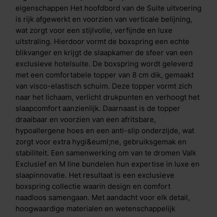
collectie je slaapkamer in een priv&eacute;
eigenschappen Het hoofdbord van de Suite uitvoering
vijfsterrenervaring.
is rijk afgewerkt en voorzien van verticale belijning,
wat zorgt voor een stijlvolle, verfijnde en luxe
uitstraling. Hierdoor vormt de boxspring een echte
blikvanger en krijgt de slaapkamer de sfeer van een
exclusieve hotelsuite. De boxspring wordt geleverd
met een comfortabele topper van 8 cm dik, gemaakt
van visco-elastisch schuim. Deze topper vormt zich
naar het lichaam, verlicht drukpunten en verhoogt het
slaapcomfort aanzienlijk. Daarnaast is de topper
draaibaar en voorzien van een afritsbare,
hypoallergene hoes en een anti-slip onderzijde, wat
zorgt voor extra hygi&euml;ne, gebruiksgemak en
stabiliteit. Een samenwerking om van te dromen Valk
Exclusief en M line bundelen hun expertise in luxe en
slaapinnovatie. Het resultaat is een exclusieve
boxspring collectie waarin design en comfort
naadloos samengaan. Met aandacht voor elk detail,
hoogwaardige materialen en wetenschappelijk