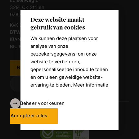
Edisonweg 2
3291 CK Strijen
078 - 674 84 85
Deze website maakt
KvK 23011135
gebruik van cookies
BTW nr. NL 805098938.B.01
We kunnen deze plaatsen voor
IBAN NL10 RABO 0361 8039 58
analyse van onze
BIC RABONL2U
bezoekersgegevens, om onze
website te verbeteren,
Neem contact op
gepersonaliseerde inhoud te tonen
en om u een geweldige website-
ervaring te bieden.
Meer informatie
Beheer voorkeuren
Algemene voorwaarden
Disclaimer
Accepteer alles
Privacy Policy