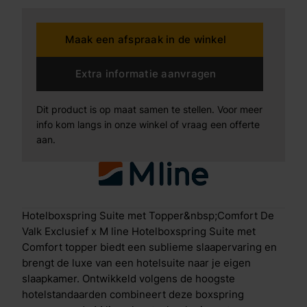
verfijnd en stijlvol design. Het rijk gestoffeerde
hoofdbord met verticale belijning geeft de slaapkamer
Maak een afspraak in de winkel
een elegante en luxueuze uitstraling. Wat deze
boxspring bijzonder maakt De boxspring is
opgebouwd uit een extra stevig en solide frame met
Extra informatie aanvragen
middensteunpoten en sterke sponden, wat zorgt voor
maximale stabiliteit en een lange levensduur. Zelfs bij
Dit product is op maat samen te stellen. Voor meer
intensief gebruik blijft de boxspring zijn vorm en
info kom langs in onze winkel of vraag een offerte
hoogwaardige afwerking behouden. De luxe
aan.
stoffering is afgewerkt met anti-pilling technologie,
waardoor het materiaal glad en strak blijft zonder
pluisvorming en zijn exclusieve uitstraling behoudt.
Voor optimaal ligcomfort is de boxspring uitgerust
met een combinatie van 7-zone pocketvering en
Hotelboxspring Suite met Topper&nbsp;Comfort De
clima-supportschuim. Deze technologie biedt
Valk Exclusief x M line Hotelboxspring Suite met
gerichte ondersteuning per lichaamszone, waardoor
Comfort topper biedt een sublieme slaapervaring en
schouders, rug en heupen precies de ondersteuning
brengt de luxe van een hotelsuite naar je eigen
krijgen die nodig is voor een gezonde en
slaapkamer. Ontwikkeld volgens de hoogste
ergonomische slaaphouding. Specifieke
hotelstandaarden combineert deze boxspring