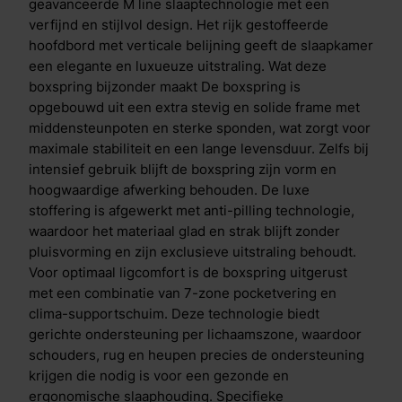
eigenschappen Het hoofdbord van de Suite uitvoering
geavanceerde M line slaaptechnologie met een
is rijk afgewerkt en voorzien van verticale belijning,
verfijnd en stijlvol design. Het rijk gestoffeerde
wat zorgt voor een stijlvolle, verfijnde en luxe
hoofdbord met verticale belijning geeft de slaapkamer
uitstraling. Hierdoor vormt de boxspring een echte
een elegante en luxueuze uitstraling. Wat deze
blikvanger en krijgt de slaapkamer de sfeer van een
boxspring bijzonder maakt De boxspring is
exclusieve hotelsuite. De boxspring wordt geleverd
opgebouwd uit een extra stevig en solide frame met
met een comfortabele topper van 8 cm dik, gemaakt
middensteunpoten en sterke sponden, wat zorgt voor
van visco-elastisch schuim. Deze topper vormt zich
maximale stabiliteit en een lange levensduur. Zelfs bij
naar het lichaam, verlicht drukpunten en verhoogt het
intensief gebruik blijft de boxspring zijn vorm en
slaapcomfort aanzienlijk. Daarnaast is de topper
hoogwaardige afwerking behouden. De luxe
draaibaar en voorzien van een afritsbare,
stoffering is afgewerkt met anti-pilling technologie,
hypoallergene hoes en een anti-slip onderzijde, wat
waardoor het materiaal glad en strak blijft zonder
zorgt voor extra hygi&euml;ne, gebruiksgemak en
pluisvorming en zijn exclusieve uitstraling behoudt.
stabiliteit. Een samenwerking om van te dromen Valk
Voor optimaal ligcomfort is de boxspring uitgerust
Exclusief en M line bundelen hun expertise in luxe en
met een combinatie van 7-zone pocketvering en
slaapinnovatie. Het resultaat is een exclusieve
clima-supportschuim. Deze technologie biedt
boxspring collectie waarin design en comfort
gerichte ondersteuning per lichaamszone, waardoor
naadloos samengaan. Met aandacht voor elk detail,
schouders, rug en heupen precies de ondersteuning
hoogwaardige materialen en wetenschappelijk
krijgen die nodig is voor een gezonde en
geteste slaaptechnologie transformeert deze
ergonomische slaaphouding. Specifieke