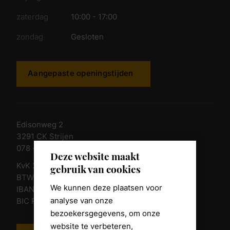
zaterdag
10:00 - 17:00
zondag
Gesloten
Aangepaste openingstijden
Edisonweg 2
3291 CK Strijen
078 - 674 84 85
Deze website maakt
KvK 23011135
gebruik van cookies
BTW nr. NL 805098938.B.01
We kunnen deze plaatsen voor
IBAN NL10 RABO 0361 8039 58
analyse van onze
BIC RABONL2U
bezoekersgegevens, om onze
website te verbeteren,