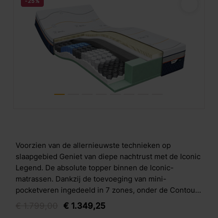
-25%
Voorzien van de allernieuwste technieken op
slaapgebied Geniet van diepe nachtrust met de Iconic
Legend. De absolute topper binnen de Iconic-
matrassen. Dankzij de toevoeging van mini-
pocketveren ingedeeld in 7 zones, onder de Contour
Support laag &eacute;n de opencellige Air Release
€
1.799,
00
€
1.349,
25
koudschuim laag zijn de nieuwste