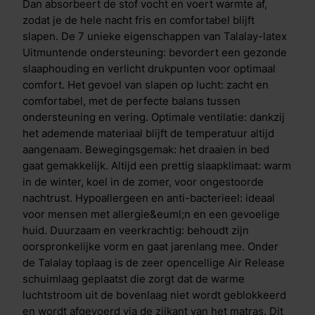
bevordert de levensduur van het matras en zorgt voor
Dan absorbeert de stof vocht en voert warmte af,
een hygi&euml;nisch slaapklimaat. Vanwege de sterk
zodat je de hele nacht fris en comfortabel blijft
mechanische eigenschappen van de Contour Support
slapen. De 7 unieke eigenschappen van Talalay-latex
is deze laag daarnaast de perfecte beschermlaag voor
Uitmuntende ondersteuning: bevordert een gezonde
gebruik in verstelbare bedden. Het verschil tussen de
slaaphouding en verlicht drukpunten voor optimaal
Iconic Legend 7 en de Iconic Legend 8 is de zachtere
comfort. Het gevoel van slapen op lucht: zacht en
loplaag van de Iconic Legend 7.&nbsp;Kies, wanneer
comfortabel, met de perfecte balans tussen
je een smalle lichaamsbouw hebt, de zachte toplaag
ondersteuning en vering. Optimale ventilatie: dankzij
voor de best mogelijke ondersteuning. Deze keuze is
het ademende materiaal blijft de temperatuur altijd
echter ook afhankelijk van je persoonlijke voorkeur.
aangenaam. Bewegingsgemak: het draaien in bed
De M line Iconic Legend is de favoriet
gaat gemakkelijk. Altijd een prettig slaapklimaat: warm
van&nbsp;wielrenner Robert Gesink. &nbsp;
in de winter, koel in de zomer, voor ongestoorde
&ldquo;You are the hero of your own story.&rdquo;
nachtrust. Hypoallergeen en anti-bacterieel: ideaal
voor mensen met allergie&euml;n en een gevoelige
huid. Duurzaam en veerkrachtig: behoudt zijn
oorspronkelijke vorm en gaat jarenlang mee. Onder
de Talalay toplaag is de zeer opencellige Air Release
schuimlaag geplaatst die zorgt dat de warme
luchtstroom uit de bovenlaag niet wordt geblokkeerd
en wordt afgevoerd via de zijkant van het matras. Dit