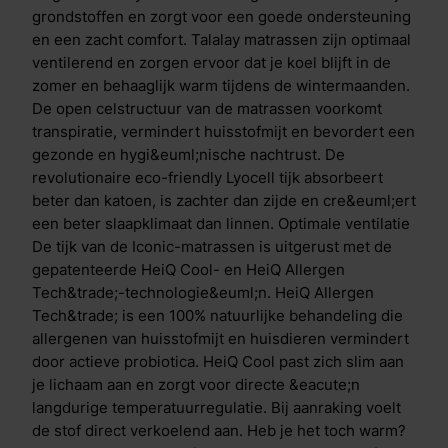
zodat je de hele nacht fris en comfortabel blijft
grondstoffen en zorgt voor een goede ondersteuning
slapen. De 7 unieke eigenschappen van Talalay-latex
en een zacht comfort. Talalay matrassen zijn optimaal
Uitmuntende ondersteuning: bevordert een gezonde
ventilerend en zorgen ervoor dat je koel blijft in de
slaaphouding en verlicht drukpunten voor optimaal
zomer en behaaglijk warm tijdens de wintermaanden.
comfort. Het gevoel van slapen op lucht: zacht en
De open celstructuur van de matrassen voorkomt
comfortabel, met de perfecte balans tussen
transpiratie, vermindert huisstofmijt en bevordert een
ondersteuning en vering. Optimale ventilatie: dankzij
gezonde en hygi&euml;nische nachtrust. De
het ademende materiaal blijft de temperatuur altijd
revolutionaire eco-friendly Lyocell tijk absorbeert
aangenaam. Bewegingsgemak: het draaien in bed
beter dan katoen, is zachter dan zijde en cre&euml;ert
gaat gemakkelijk. Altijd een prettig slaapklimaat: warm
een beter slaapklimaat dan linnen. Optimale ventilatie
in de winter, koel in de zomer, voor ongestoorde
De tijk van de Iconic-matrassen is uitgerust met de
nachtrust. Hypoallergeen en anti-bacterieel: ideaal
gepatenteerde HeiQ Cool- en HeiQ Allergen
voor mensen met allergie&euml;n en een gevoelige
Tech&trade;-technologie&euml;n. HeiQ Allergen
huid. Duurzaam en veerkrachtig: behoudt zijn
Tech&trade; is een 100% natuurlijke behandeling die
oorspronkelijke vorm en gaat jarenlang mee. Onder
allergenen van huisstofmijt en huisdieren vermindert
de Talalay toplaag is de zeer opencellige Air Release
door actieve probiotica. HeiQ Cool past zich slim aan
schuimlaag geplaatst die zorgt dat de warme
je lichaam aan en zorgt voor directe &eacute;n
luchtstroom uit de bovenlaag niet wordt geblokkeerd
langdurige temperatuurregulatie. Bij aanraking voelt
en wordt afgevoerd via de zijkant van het matras. Dit
de stof direct verkoelend aan. Heb je het toch warm?