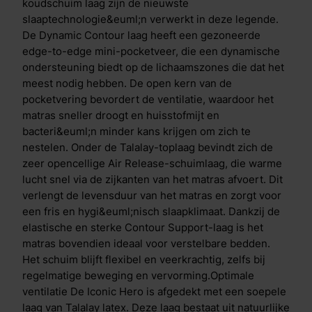
grondstoffen en zorgt voor een goede ondersteuning
koudschuim laag zijn de nieuwste
en een zacht comfort. Talalay matrassen zijn optimaal
slaaptechnologie&euml;n verwerkt in deze legende.
ventilerend en zorgen ervoor dat je koel blijft in de
De Dynamic Contour laag heeft een gezoneerde
zomer en behaaglijk warm tijdens de wintermaanden.
edge-to-edge mini-pocketveer, die een dynamische
De open celstructuur van de matrassen voorkomt
ondersteuning biedt op de lichaamszones die dat het
transpiratie, vermindert huisstofmijt en bevordert een
meest nodig hebben. De open kern van de
gezonde en hygi&euml;nische nachtrust. De
pocketvering bevordert de ventilatie, waardoor het
revolutionaire eco-friendly Lyocell tijk absorbeert
matras sneller droogt en huisstofmijt en
beter dan katoen, is zachter dan zijde en cre&euml;ert
bacteri&euml;n minder kans krijgen om zich te
een beter slaapklimaat dan linnen. Optimale ventilatie
nestelen. Onder de Talalay-toplaag bevindt zich de
De tijk van de Iconic-matrassen is uitgerust met de
zeer opencellige Air Release-schuimlaag, die warme
gepatenteerde HeiQ Cool- en HeiQ Allergen
lucht snel via de zijkanten van het matras afvoert. Dit
Tech&trade;-technologie&euml;n. HeiQ Allergen
verlengt de levensduur van het matras en zorgt voor
Tech&trade; is een 100% natuurlijke behandeling die
een fris en hygi&euml;nisch slaapklimaat. Dankzij de
allergenen van huisstofmijt en huisdieren vermindert
elastische en sterke Contour Support-laag is het
door actieve probiotica. HeiQ Cool past zich slim aan
matras bovendien ideaal voor verstelbare bedden.
je lichaam aan en zorgt voor directe &eacute;n
Het schuim blijft flexibel en veerkrachtig, zelfs bij
langdurige temperatuurregulatie. Bij aanraking voelt
regelmatige beweging en vervorming.Optimale
de stof direct verkoelend aan. Heb je het toch warm?
ventilatie De Iconic Hero is afgedekt met een soepele
Dan absorbeert de stof vocht en voert warmte af,
laag van Talalay latex. Deze laag bestaat uit natuurlijke