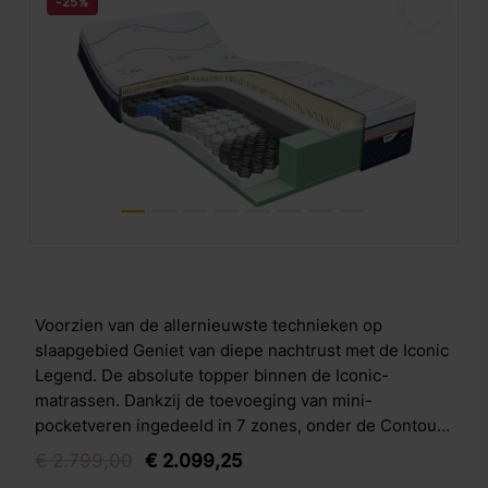
-25%
Voorzien van de allernieuwste technieken op
slaapgebied Geniet van diepe nachtrust met de Iconic
Legend. De absolute topper binnen de Iconic-
matrassen. Dankzij de toevoeging van mini-
pocketveren ingedeeld in 7 zones, onder de Contour
Support laag &eacute;n de opencellige Air Release
€
2.799,
00
€
2.099,
25
koudschuim laag zijn de nieuwste