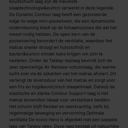
grondstoffen en zorgt voor een goede ondersteuning
koudschuim laag zijn de nieuwste
en een zacht comfort. Talalay matrassen zijn optimaal
slaaptechnologie&euml;n verwerkt in deze legende.
ventilerend en zorgen ervoor dat je koel blijft in de
De Dynamic Contour laag heeft een gezoneerde
zomer en behaaglijk warm tijdens de wintermaanden.
edge-to-edge mini-pocketveer, die een dynamische
De open celstructuur van de matrassen voorkomt
ondersteuning biedt op de lichaamszones die dat het
transpiratie, vermindert huisstofmijt en bevordert een
meest nodig hebben. De open kern van de
gezonde en hygi&euml;nische nachtrust. De
pocketvering bevordert de ventilatie, waardoor het
revolutionaire eco-friendly Lyocell tijk absorbeert
matras sneller droogt en huisstofmijt en
beter dan katoen, is zachter dan zijde en cre&euml;ert
bacteri&euml;n minder kans krijgen om zich te
een beter slaapklimaat dan linnen. Optimale ventilatie
nestelen. Onder de Talalay-toplaag bevindt zich de
De tijk van de Iconic-matrassen is uitgerust met de
zeer opencellige Air Release-schuimlaag, die warme
gepatenteerde HeiQ Cool- en HeiQ Allergen
lucht snel via de zijkanten van het matras afvoert. Dit
Tech&trade;-technologie&euml;n. HeiQ Allergen
verlengt de levensduur van het matras en zorgt voor
Tech&trade; is een 100% natuurlijke behandeling die
een fris en hygi&euml;nisch slaapklimaat. Dankzij de
allergenen van huisstofmijt en huisdieren vermindert
elastische en sterke Contour Support-laag is het
door actieve probiotica. HeiQ Cool past zich slim aan
matras bovendien ideaal voor verstelbare bedden.
je lichaam aan en zorgt voor directe &eacute;n
Het schuim blijft flexibel en veerkrachtig, zelfs bij
langdurige temperatuurregulatie. Bij aanraking voelt
regelmatige beweging en vervorming.Optimale
de stof direct verkoelend aan. Heb je het toch warm?
ventilatie De Iconic Hero is afgedekt met een soepele
Dan absorbeert de stof vocht en voert warmte af,
laag van Talalay latex. Deze laag bestaat uit natuurlijke