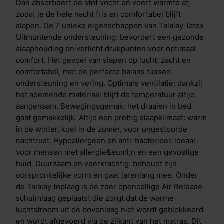
bevordert de levensduur van het matras en zorgt voor
Dan absorbeert de stof vocht en voert warmte af,
een hygi&euml;nisch slaapklimaat. Vanwege de sterk
zodat je de hele nacht fris en comfortabel blijft
mechanische eigenschappen van de Contour Support
slapen. De 7 unieke eigenschappen van Talalay-latex
is deze laag daarnaast de perfecte beschermlaag voor
Uitmuntende ondersteuning: bevordert een gezonde
gebruik in verstelbare bedden. Het verschil tussen de
slaaphouding en verlicht drukpunten voor optimaal
Iconic Legend 7 en de Iconic Legend 8 is de zachtere
comfort. Het gevoel van slapen op lucht: zacht en
loplaag van de Iconic Legend 7.&nbsp;Kies, wanneer
comfortabel, met de perfecte balans tussen
je een smalle lichaamsbouw hebt, de zachte toplaag
ondersteuning en vering. Optimale ventilatie: dankzij
voor de best mogelijke ondersteuning. Deze keuze is
het ademende materiaal blijft de temperatuur altijd
echter ook afhankelijk van je persoonlijke voorkeur.
aangenaam. Bewegingsgemak: het draaien in bed
De M line Iconic Legend is de favoriet
gaat gemakkelijk. Altijd een prettig slaapklimaat: warm
van&nbsp;wielrenner Robert Gesink. &nbsp;
in de winter, koel in de zomer, voor ongestoorde
&ldquo;You are the hero of your own story.&rdquo;
nachtrust. Hypoallergeen en anti-bacterieel: ideaal
voor mensen met allergie&euml;n en een gevoelige
huid. Duurzaam en veerkrachtig: behoudt zijn
oorspronkelijke vorm en gaat jarenlang mee. Onder
de Talalay toplaag is de zeer opencellige Air Release
schuimlaag geplaatst die zorgt dat de warme
luchtstroom uit de bovenlaag niet wordt geblokkeerd
en wordt afgevoerd via de zijkant van het matras. Dit