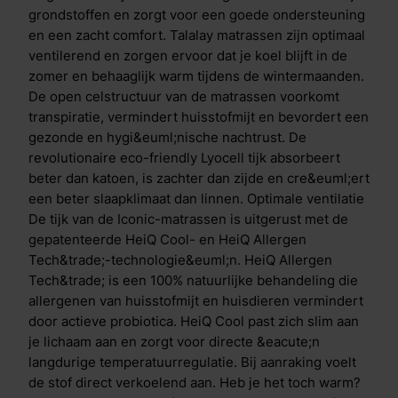
zodat je de hele nacht fris en comfortabel blijft
grondstoffen en zorgt voor een goede ondersteuning
slapen. De 7 unieke eigenschappen van Talalay-latex
en een zacht comfort. Talalay matrassen zijn optimaal
Uitmuntende ondersteuning: bevordert een gezonde
ventilerend en zorgen ervoor dat je koel blijft in de
slaaphouding en verlicht drukpunten voor optimaal
zomer en behaaglijk warm tijdens de wintermaanden.
comfort. Het gevoel van slapen op lucht: zacht en
De open celstructuur van de matrassen voorkomt
comfortabel, met de perfecte balans tussen
transpiratie, vermindert huisstofmijt en bevordert een
ondersteuning en vering. Optimale ventilatie: dankzij
gezonde en hygi&euml;nische nachtrust. De
het ademende materiaal blijft de temperatuur altijd
revolutionaire eco-friendly Lyocell tijk absorbeert
aangenaam. Bewegingsgemak: het draaien in bed
beter dan katoen, is zachter dan zijde en cre&euml;ert
gaat gemakkelijk. Altijd een prettig slaapklimaat: warm
een beter slaapklimaat dan linnen. Optimale ventilatie
in de winter, koel in de zomer, voor ongestoorde
De tijk van de Iconic-matrassen is uitgerust met de
nachtrust. Hypoallergeen en anti-bacterieel: ideaal
gepatenteerde HeiQ Cool- en HeiQ Allergen
voor mensen met allergie&euml;n en een gevoelige
Tech&trade;-technologie&euml;n. HeiQ Allergen
huid. Duurzaam en veerkrachtig: behoudt zijn
Tech&trade; is een 100% natuurlijke behandeling die
oorspronkelijke vorm en gaat jarenlang mee. Onder
allergenen van huisstofmijt en huisdieren vermindert
de Talalay toplaag is de zeer opencellige Air Release
door actieve probiotica. HeiQ Cool past zich slim aan
schuimlaag geplaatst die zorgt dat de warme
je lichaam aan en zorgt voor directe &eacute;n
luchtstroom uit de bovenlaag niet wordt geblokkeerd
langdurige temperatuurregulatie. Bij aanraking voelt
en wordt afgevoerd via de zijkant van het matras. Dit
de stof direct verkoelend aan. Heb je het toch warm?