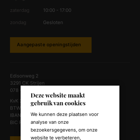
zaterdag
10:00 - 17:00
zondag
Gesloten
Aangepaste openingstijden
Edisonweg 2
3291 CK Strijen
078 - 674 84 85
Deze website maakt
KvK 23011135
gebruik van cookies
BTW nr. NL 805098938.B.01
We kunnen deze plaatsen voor
IBAN NL10 RABO 0361 8039 58
analyse van onze
BIC RABONL2U
bezoekersgegevens, om onze
website te verbeteren,