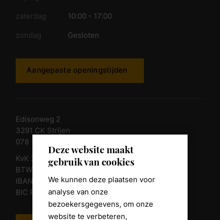
zaterdag
10:00 - 17:00
zondag
Gesloten
Aangepaste openingstijden
Edisonweg 2
3291 CK Strijen
078 - 674 84 85
Deze website maakt
KvK 23011135
gebruik van cookies
BTW nr. NL 805098938.B.01
We kunnen deze plaatsen voor
IBAN NL10 RABO 0361 8039 58
analyse van onze
BIC RABONL2U
bezoekersgegevens, om onze
website te verbeteren,