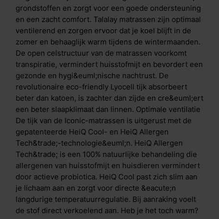
zodat je de hele nacht fris en comfortabel blijft
grondstoffen en zorgt voor een goede ondersteuning
slapen. De 7 unieke eigenschappen van Talalay-latex
en een zacht comfort. Talalay matrassen zijn optimaal
Uitmuntende ondersteuning: bevordert een gezonde
ventilerend en zorgen ervoor dat je koel blijft in de
slaaphouding en verlicht drukpunten voor optimaal
zomer en behaaglijk warm tijdens de wintermaanden.
comfort. Het gevoel van slapen op lucht: zacht en
De open celstructuur van de matrassen voorkomt
comfortabel, met de perfecte balans tussen
transpiratie, vermindert huisstofmijt en bevordert een
ondersteuning en vering. Optimale ventilatie: dankzij
gezonde en hygi&euml;nische nachtrust. De
het ademende materiaal blijft de temperatuur altijd
revolutionaire eco-friendly Lyocell tijk absorbeert
aangenaam. Bewegingsgemak: het draaien in bed
beter dan katoen, is zachter dan zijde en cre&euml;ert
gaat gemakkelijk. Altijd een prettig slaapklimaat: warm
een beter slaapklimaat dan linnen. Optimale ventilatie
in de winter, koel in de zomer, voor ongestoorde
De tijk van de Iconic-matrassen is uitgerust met de
nachtrust. Hypoallergeen en anti-bacterieel: ideaal
gepatenteerde HeiQ Cool- en HeiQ Allergen
voor mensen met allergie&euml;n en een gevoelige
Tech&trade;-technologie&euml;n. HeiQ Allergen
huid. Duurzaam en veerkrachtig: behoudt zijn
Tech&trade; is een 100% natuurlijke behandeling die
oorspronkelijke vorm en gaat jarenlang mee. Onder
allergenen van huisstofmijt en huisdieren vermindert
de Talalay toplaag is de zeer opencellige Air Release
door actieve probiotica. HeiQ Cool past zich slim aan
schuimlaag geplaatst die zorgt dat de warme
je lichaam aan en zorgt voor directe &eacute;n
luchtstroom uit de bovenlaag niet wordt geblokkeerd
langdurige temperatuurregulatie. Bij aanraking voelt
en wordt afgevoerd via de zijkant van het matras. Dit
de stof direct verkoelend aan. Heb je het toch warm?