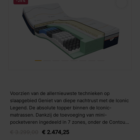
-25%
Voorzien van de allernieuwste technieken op
slaapgebied Geniet van diepe nachtrust met de Iconic
Legend. De absolute topper binnen de Iconic-
matrassen. Dankzij de toevoeging van mini-
pocketveren ingedeeld in 7 zones, onder de Contour
Support laag &eacute;n de opencellige Air Release
€
3.299,
00
€
2.474,
25
koudschuim laag zijn de nieuwste