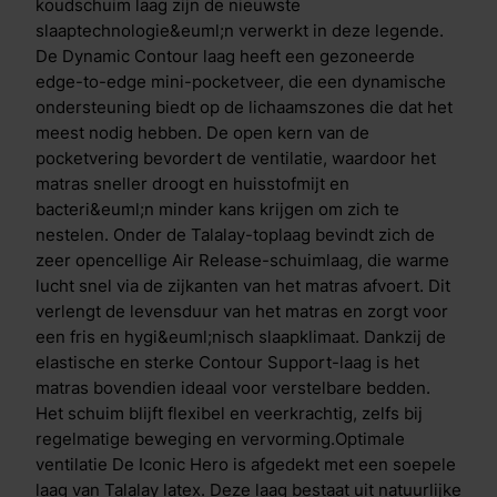
grondstoffen en zorgt voor een goede ondersteuning
koudschuim laag zijn de nieuwste
en een zacht comfort. Talalay matrassen zijn optimaal
slaaptechnologie&euml;n verwerkt in deze legende.
ventilerend en zorgen ervoor dat je koel blijft in de
De Dynamic Contour laag heeft een gezoneerde
zomer en behaaglijk warm tijdens de wintermaanden.
edge-to-edge mini-pocketveer, die een dynamische
De open celstructuur van de matrassen voorkomt
ondersteuning biedt op de lichaamszones die dat het
transpiratie, vermindert huisstofmijt en bevordert een
meest nodig hebben. De open kern van de
gezonde en hygi&euml;nische nachtrust. De
pocketvering bevordert de ventilatie, waardoor het
revolutionaire eco-friendly Lyocell tijk absorbeert
matras sneller droogt en huisstofmijt en
beter dan katoen, is zachter dan zijde en cre&euml;ert
bacteri&euml;n minder kans krijgen om zich te
een beter slaapklimaat dan linnen. Optimale ventilatie
nestelen. Onder de Talalay-toplaag bevindt zich de
De tijk van de Iconic-matrassen is uitgerust met de
zeer opencellige Air Release-schuimlaag, die warme
gepatenteerde HeiQ Cool- en HeiQ Allergen
lucht snel via de zijkanten van het matras afvoert. Dit
Tech&trade;-technologie&euml;n. HeiQ Allergen
verlengt de levensduur van het matras en zorgt voor
Tech&trade; is een 100% natuurlijke behandeling die
een fris en hygi&euml;nisch slaapklimaat. Dankzij de
allergenen van huisstofmijt en huisdieren vermindert
elastische en sterke Contour Support-laag is het
door actieve probiotica. HeiQ Cool past zich slim aan
matras bovendien ideaal voor verstelbare bedden.
je lichaam aan en zorgt voor directe &eacute;n
Het schuim blijft flexibel en veerkrachtig, zelfs bij
langdurige temperatuurregulatie. Bij aanraking voelt
regelmatige beweging en vervorming.Optimale
de stof direct verkoelend aan. Heb je het toch warm?
ventilatie De Iconic Hero is afgedekt met een soepele
Dan absorbeert de stof vocht en voert warmte af,
laag van Talalay latex. Deze laag bestaat uit natuurlijke