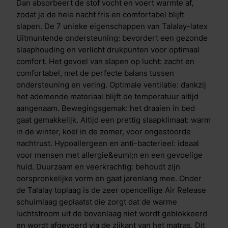
bevordert de levensduur van het matras en zorgt voor
Dan absorbeert de stof vocht en voert warmte af,
een hygi&euml;nisch slaapklimaat. Vanwege de sterk
zodat je de hele nacht fris en comfortabel blijft
mechanische eigenschappen van de Contour Support
slapen. De 7 unieke eigenschappen van Talalay-latex
is deze laag daarnaast de perfecte beschermlaag voor
Uitmuntende ondersteuning: bevordert een gezonde
gebruik in verstelbare bedden. Het verschil tussen de
slaaphouding en verlicht drukpunten voor optimaal
Iconic Legend 8 en de Iconic Legend 7 is
comfort. Het gevoel van slapen op lucht: zacht en
de&nbsp;stevige&nbsp;toplaag van de Iconic Legend
comfortabel, met de perfecte balans tussen
8.&nbsp;Kies, wanneer je een stevige lichaamsbouw
ondersteuning en vering. Optimale ventilatie: dankzij
hebt, de stevige toplaag voor de best mogelijke
het ademende materiaal blijft de temperatuur altijd
ondersteuning. Deze keuze is echter ook afhankelijk
aangenaam. Bewegingsgemak: het draaien in bed
van je persoonlijke voorkeur. De M line Iconic Legend
gaat gemakkelijk. Altijd een prettig slaapklimaat: warm
is de favoriet van wielrenner Robert Gesink. &nbsp;
in de winter, koel in de zomer, voor ongestoorde
&ldquo;You are the hero of your own story.&rdquo;
nachtrust. Hypoallergeen en anti-bacterieel: ideaal
voor mensen met allergie&euml;n en een gevoelige
huid. Duurzaam en veerkrachtig: behoudt zijn
oorspronkelijke vorm en gaat jarenlang mee. Onder
de Talalay toplaag is de zeer opencellige Air Release
schuimlaag geplaatst die zorgt dat de warme
luchtstroom uit de bovenlaag niet wordt geblokkeerd
en wordt afgevoerd via de zijkant van het matras. Dit