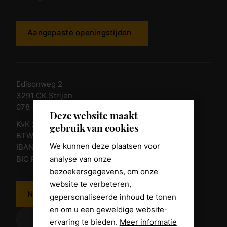
Aangepaste openingstijden
Edisonweg 2
3291 CK Strijen
078 - 674 84 85
Deze website maakt
KvK 23011135
gebruik van cookies
BTW nr. NL 805098938.B.01
We kunnen deze plaatsen voor
IBAN NL10 RABO 0361 8039 58
analyse van onze
BIC RABONL2U
bezoekersgegevens, om onze
website te verbeteren,
Neem contact op
gepersonaliseerde inhoud te tonen
en om u een geweldige website-
ervaring te bieden.
Meer informatie