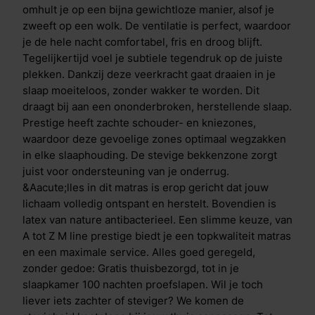
12&nbsp;jaar volledige garantie Combineer met het
omhult je op een bijna gewichtloze manier, alsof je
bijpassende kussen, dekbed of boxspring voor het
zweeft op een wolk. De ventilatie is perfect, waardoor
ultieme Prestige-gevoel Beter dan gewoon goed: elke
je de hele nacht comfortabel, fris en droog blijft.
dag het wow-gevoel Een mens slaapt gemiddeld een
Tegelijkertijd voel je subtiele tegendruk op de juiste
derde van zijn leven. M line Prestige maakt van die
plekken. Dankzij deze veerkracht gaat draaien in je
tijd de beste uren van je dag. Slim ontworpen,
slaap moeiteloos, zonder wakker te worden. Dit
vakkundig opgebouwd en geleverd met uitstekende
draagt bij aan een ononderbroken, herstellende slaap.
service. Alles klopt, elke dag weer.
Prestige heeft zachte schouder- en kniezones,
waardoor deze gevoelige zones optimaal wegzakken
in elke slaaphouding. De stevige bekkenzone zorgt
juist voor ondersteuning van je onderrug.
&Aacute;lles in dit matras is erop gericht dat jouw
lichaam volledig ontspant en herstelt. Bovendien is
latex van nature antibacterieel. Een slimme keuze, van
A tot Z M line prestige biedt je een topkwaliteit matras
en een maximale service. Alles goed geregeld,
zonder gedoe: Gratis thuisbezorgd, tot in je
slaapkamer 100 nachten proefslapen. Wil je toch
liever iets zachter of steviger? We komen de