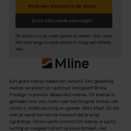
Maak een afspraak in de winkel
zweeft op een wolk. De ventilatie is perfect, waardoor
je de hele nacht comfortabel, fris en droog blijft.
Tegelijkertijd voel je subtiele tegendruk op de juiste
Extra informatie aanvragen
plekken. Dankzij deze veerkracht gaat draaien in je
slaap moeiteloos, zonder wakker te worden. Dit
Dit product is op maat samen te stellen. Voor meer
draagt bij aan een ononderbroken, herstellende slaap.
info kom langs in onze winkel of vraag een offerte
Prestige heeft zachte schouder- en kniezones,
aan.
waardoor deze gevoelige zones optimaal wegzakken
in elke slaaphouding. De stevige bekkenzone zorgt
juist voor ondersteuning van je onderrug.
&Aacute;lles in dit matras is erop gericht dat jouw
lichaam volledig ontspant en herstelt. Bovendien is
Een goed matras maakt het verschil. Een geweldig
latex van nature antibacterieel. Een slimme keuze, van
matras verandert je nachtrust voorgoed! M line
A tot Z M line prestige biedt je een topkwaliteit matras
Prestige is precies d&aacute;t matras. Dit matras is
en een maximale service. Alles goed geregeld,
gemaakt voor wie zoekt naar het hoogste niveau van
zonder gedoe: Gratis thuisbezorgd, tot in je
comfort, ondersteuning en gemak. Alles klopt. En dat
slaapkamer 100 nachten proefslapen. Wil je toch
voel je vanaf het eerste moment dat je erop
liever iets zachter of steviger? We komen de
ligt.&nbsp; Ultiem zacht comfort Dit matras is zacht,
stevigheid kosteloos bij jouw thuis aanpassen. Tot
luchtig en reageert direct op jouw lichaam. Het