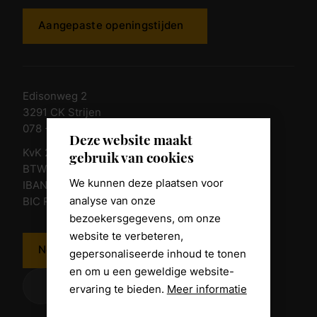
Aangepaste openingstijden
Edisonweg 2
3291 CK Strijen
078 - 674 84 85
Deze website maakt
KvK 23011135
gebruik van cookies
BTW nr. NL 805098938.B.01
We kunnen deze plaatsen voor
IBAN NL10 RABO 0361 8039 58
analyse van onze
BIC RABONL2U
bezoekersgegevens, om onze
website te verbeteren,
Neem contact op
gepersonaliseerde inhoud te tonen
en om u een geweldige website-
ervaring te bieden.
Meer informatie