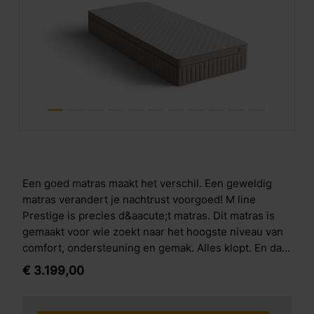
Een goed matras maakt het verschil. Een geweldig
matras verandert je nachtrust voorgoed! M line
Prestige is precies d&aacute;t matras. Dit matras is
gemaakt voor wie zoekt naar het hoogste niveau van
comfort, ondersteuning en gemak. Alles klopt. En dat
voel je vanaf het eerste moment dat je erop
€
3.199,
00
ligt.&nbsp; Ultiem zacht comfort Dit matras is zacht,
luchtig en reageert direct op jouw lichaam. Het
omhult je op een bijna gewichtloze manier, alsof je